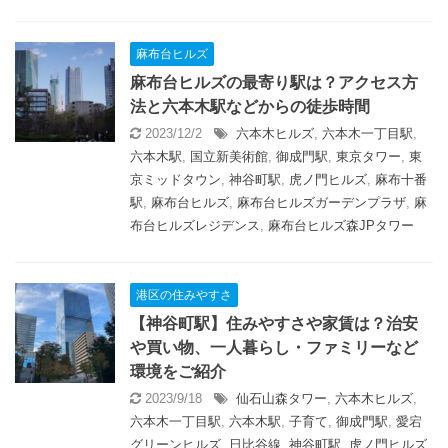
麻布台ヒルズ
麻布台ヒルズの最寄り駅は？アクセス方
法と六本木駅などからの徒歩時間
2023/12/2
六本木ヒルズ
,
六本木一丁目駅
,
六本木駅
,
国立新美術館
,
御成門駅
,
東京タワー
,
東
京ミッドタウン
,
神谷町駅
,
虎ノ門ヒルズ
,
麻布十番
駅
,
麻布台ヒルズ
,
麻布台ヒルズガーデンプラザ
,
麻
布台ヒルズレジデンス
,
麻布台ヒルズ森JPタワー
港区の住みやすさ
【神谷町駅】住みやすさや家賃は？治安
や買い物、一人暮らし・ファミリーなど
環境をご紹介
2023/9/18
仙石山森タワー
,
六本木ヒルズ
,
六本木一丁目駅
,
六本木駅
,
子育て
,
御成門駅
,
愛宕
グリーンヒルズ
,
日比谷線
,
神谷町駅
,
虎ノ門ヒルズ
,