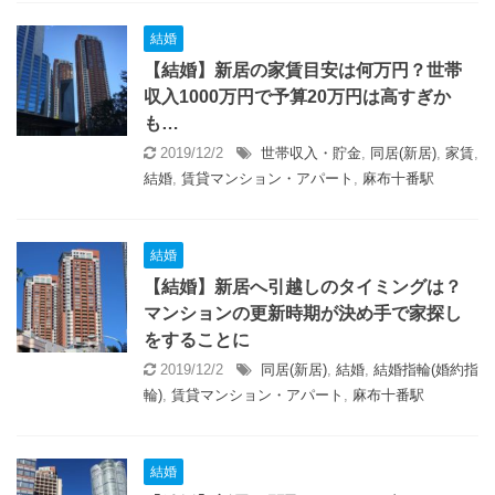
結婚
【結婚】新居の家賃目安は何万円？世帯
収入1000万円で予算20万円は高すぎか
も…
2019/12/2
世帯収入・貯金
,
同居(新居)
,
家賃
,
結婚
,
賃貸マンション・アパート
,
麻布十番駅
結婚
【結婚】新居へ引越しのタイミングは？
マンションの更新時期が決め手で家探し
をすることに
2019/12/2
同居(新居)
,
結婚
,
結婚指輪(婚約指
輪)
,
賃貸マンション・アパート
,
麻布十番駅
結婚