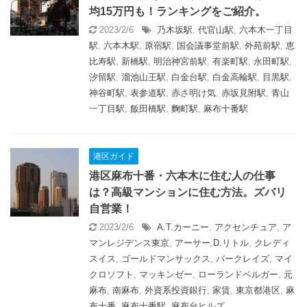
均15万円も！ランキングをご紹介。
2023/2/6
乃木坂駅
,
代官山駅
,
六本木一丁目
駅
,
六本木駅
,
原宿駅
,
国会議事堂前駅
,
外苑前駅
,
恵
比寿駅
,
新橋駅
,
明治神宮前駅
,
有楽町駅
,
永田町駅
,
汐留駅
,
溜池山王駅
,
白金台駅
,
白金高輪駅
,
目黒駅
,
神谷町駅
,
表参道駅
,
赤さ明け気
,
赤坂見附駅
,
青山
一丁目駅
,
飯田橋駅
,
麴町駅
,
麻布十番駅
港区ガイド
港区麻布十番・六本木に住む人の仕事
は？高級マンションに住む方法。ズバリ
自営業！
2023/2/6
A.T.カーニー
,
アクセンチュア
,
ア
マンレジデンス東京
,
アーサー.D.リトル
,
クレディ
スイス
,
ゴールドマンサックス
,
バークレイズ
,
マイ
クロソフト
,
マッキンゼー
,
ローランドベルガー
,
元
麻布
,
南麻布
,
外資系投資銀行
,
家賃
,
東京都港区
,
麻
布十番
,
麻布十番駅
,
麻布台ヒルズ