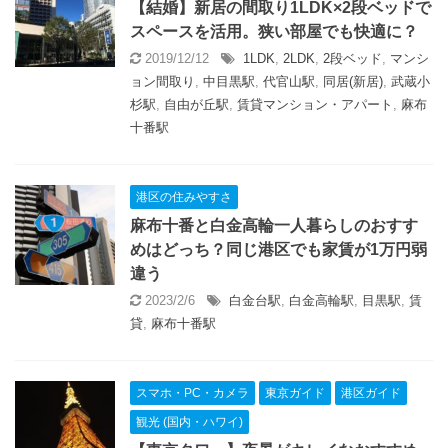
【結婚】新居の間取り1LDK×2段ベッドで
スペースを活用。狭い部屋でも快適に？
2019/12/12
1LDK
,
2LDK
,
2段ベッド
,
マンシ
ョン間取り
,
中目黒駅
,
代官山駅
,
同居(新居)
,
武蔵小
杉駅
,
自由が丘駅
,
賃貸マンション・アパート
,
麻布
十番駅
港区の住みやすさ
麻布十番と白金高輪一人暮らしのおすす
めはどっち？同じ港区でも家賃が1万円弱
違う
2023/2/6
白金台駅
,
白金高輪駅
,
目黒駅
,
賃
貸
,
麻布十番駅
スマホ・PC・カメラ
東京ガイド
港区ガイド
観光 (国内・ハワイ)