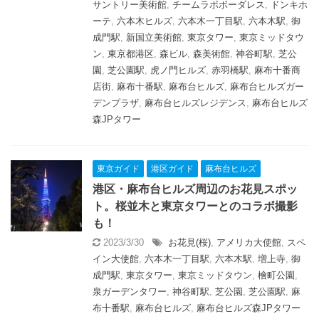
サントリー美術館
,
チームラボボーダレス
,
ドンキホ
ーテ
,
六本木ヒルズ
,
六本木一丁目駅
,
六本木駅
,
御
成門駅
,
新国立美術館
,
東京タワー
,
東京ミッドタウ
ン
,
東京都港区
,
森ビル
,
森美術館
,
神谷町駅
,
芝公
園
,
芝公園駅
,
虎ノ門ヒルズ
,
赤羽橋駅
,
麻布十番商
店街
,
麻布十番駅
,
麻布台ヒルズ
,
麻布台ヒルズガー
デンプラザ
,
麻布台ヒルズレジデンス
,
麻布台ヒルズ
森JPタワー
東京ガイド
港区ガイド
麻布台ヒルズ
港区・麻布台ヒルズ周辺のお花見スポッ
ト。桜並木と東京タワーとのコラボ撮影
も！
2023/3/30
お花見(桜)
,
アメリカ大使館
,
スペ
イン大使館
,
六本木一丁目駅
,
六本木駅
,
増上寺
,
御
成門駅
,
東京タワー
,
東京ミッドタウン
,
檜町公園
,
泉ガーデンタワー
,
神谷町駅
,
芝公園
,
芝公園駅
,
麻
布十番駅
,
麻布台ヒルズ
,
麻布台ヒルズ森JPタワー