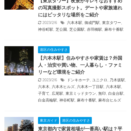
【東京タワー】夜景がキレイなおすすめ
の写真撮影スポット。デートや家族連れ
にはピッタリな場所をご紹介
2023/2/6
六本木駅
,
御成門駅
,
東京タワー
,
神谷町駅
,
芝公園
,
芝公園駅
,
赤羽橋駅
,
麻布十番駅
港区の住みやすさ
【六本木駅】住みやすさや家賃は？外国
人・治安や買い物、一人暮らし・ファミ
リーなど環境をご紹介
2023/2/6
ドンキホーテ
,
ユニクロ
,
乃木坂駅
,
六本木
,
六本木ヒルズ
,
六本木一丁目駅
,
六本木駅
,
子育て
,
広尾駅
,
東京ミッドタウン
,
無印
,
白金台駅
,
白金高輪駅
,
神谷町駅
,
麻布十番駅
,
麻布台ヒルズ
東京ガイド
港区の住みやすさ
東京都内で家賃相場が一番高い駅は？平