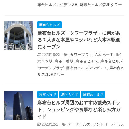
布台ヒルズレジデンスB
,
麻布台ヒルズ森JPタワー
麻布台ヒルズ
麻布台ヒルズ「タワープラザ」に何があ
る？大きな本屋やスタバなど六本木駅側
にオープン
2023/10/23
タワープラザ
,
六本木一丁目駅
,
六本木駅
,
麻布十番駅
,
麻布台ヒルズ
,
麻布台ヒルズ
ガーデンプラザ
,
麻布台ヒルズレジデンス
,
麻布台ヒ
ルズ森JPタワー
東京ガイド
港区ガイド
麻布台ヒルズ
麻布台ヒルズ周辺のおすすめ観光スポッ
ト。ショッピングや食事など楽しみ方ガ
イド
2023/12/2
アークヒルズ
,
サントリーホール
,