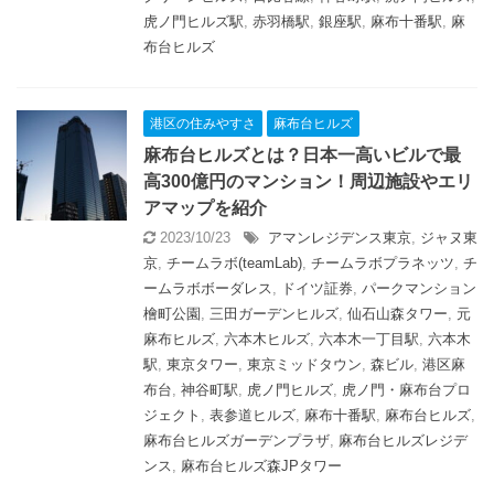
虎ノ門ヒルズ駅
,
赤羽橋駅
,
銀座駅
,
麻布十番駅
,
麻
布台ヒルズ
港区の住みやすさ
麻布台ヒルズ
麻布台ヒルズとは？日本一高いビルで最
高300億円のマンション！周辺施設やエリ
アマップを紹介
2023/10/23
アマンレジデンス東京
,
ジャヌ東
京
,
チームラボ(teamLab)
,
チームラボプラネッツ
,
チ
ームラボボーダレス
,
ドイツ証券
,
パークマンション
檜町公園
,
三田ガーデンヒルズ
,
仙石山森タワー
,
元
麻布ヒルズ
,
六本木ヒルズ
,
六本木一丁目駅
,
六本木
駅
,
東京タワー
,
東京ミッドタウン
,
森ビル
,
港区麻
布台
,
神谷町駅
,
虎ノ門ヒルズ
,
虎ノ門・麻布台プロ
ジェクト
,
表参道ヒルズ
,
麻布十番駅
,
麻布台ヒルズ
,
麻布台ヒルズガーデンプラザ
,
麻布台ヒルズレジデ
ンス
,
麻布台ヒルズ森JPタワー