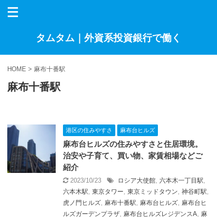
タムタム｜外資系投資銀行で働く
HOME
>
麻布十番駅
麻布十番駅
港区の住みやすさ
麻布台ヒルズ
麻布台ヒルズの住みやすさと住居環境。
治安や子育て、買い物、家賃相場などご
紹介
2023/10/23
ロシア大使館
,
六本木一丁目駅
,
六本木駅
,
東京タワー
,
東京ミッドタウン
,
神谷町駅
,
虎ノ門ヒルズ
,
麻布十番駅
,
麻布台ヒルズ
,
麻布台ヒ
ルズガーデンプラザ
,
麻布台ヒルズレジデンスA
,
麻