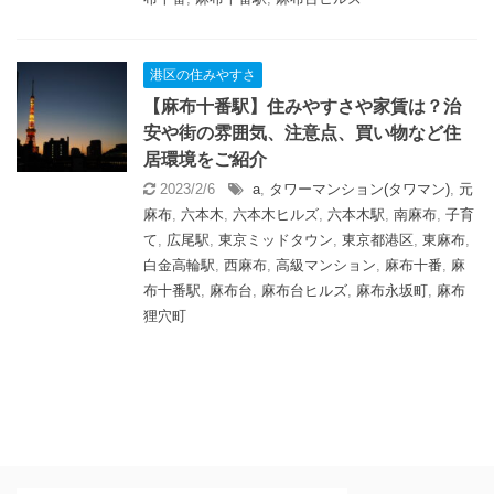
港区の住みやすさ
【麻布十番駅】住みやすさや家賃は？治
安や街の雰囲気、注意点、買い物など住
居環境をご紹介
2023/2/6
a
,
タワーマンション(タワマン)
,
元
麻布
,
六本木
,
六本木ヒルズ
,
六本木駅
,
南麻布
,
子育
て
,
広尾駅
,
東京ミッドタウン
,
東京都港区
,
東麻布
,
白金高輪駅
,
西麻布
,
高級マンション
,
麻布十番
,
麻
布十番駅
,
麻布台
,
麻布台ヒルズ
,
麻布永坂町
,
麻布
狸穴町