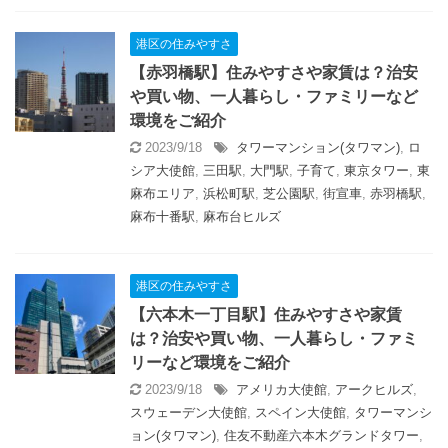
港区の住みやすさ
【赤羽橋駅】住みやすさや家賃は？治安
や買い物、一人暮らし・ファミリーなど
環境をご紹介
2023/9/18
タワーマンション(タワマン)
,
ロ
シア大使館
,
三田駅
,
大門駅
,
子育て
,
東京タワー
,
東
麻布エリア
,
浜松町駅
,
芝公園駅
,
街宣車
,
赤羽橋駅
,
麻布十番駅
,
麻布台ヒルズ
港区の住みやすさ
【六本木一丁目駅】住みやすさや家賃
は？治安や買い物、一人暮らし・ファミ
リーなど環境をご紹介
2023/9/18
アメリカ大使館
,
アークヒルズ
,
スウェーデン大使館
,
スペイン大使館
,
タワーマンシ
ョン(タワマン)
,
住友不動産六本木グランドタワー
,