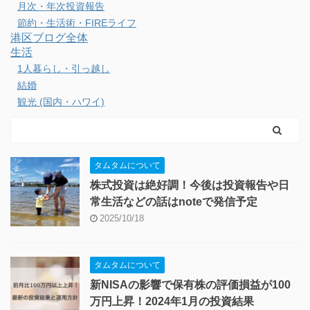
月次・年次投資報告
節約・生活術・FIREライフ
港区ブログ全体
生活
1人暮らし・引っ越し
結婚
観光 (国内・ハワイ)
タムタムについて
株式投資は絶好調！今後は投資報告や日
常生活などの話はnoteで発信予定
2025/10/18
タムタムについて
新NISAの影響で保有株の評価損益が100
万円上昇！2024年1月の投資結果