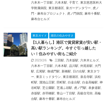
六本木一丁目駅
,
六本木駅
,
子育て
,
東京慈恵医科大
学附属病院
,
東京都港区
,
泉ガーデンタワー
,
虎ノ
門・麻布台プロジェクト
,
虎ノ門病院
,
麻布十番駅
,
麻布台ヒルズ
東京ガイド
港区の住みやすさ
【1人暮らし】港区で賃貸家賃が安い駅・
高い駅ランキング。今すぐ引っ越した
い！住みやすい街もご紹介
2023/2/6
三田駅
,
乃木坂駅
,
六本木ヒルズ
,
六本木一丁目駅
,
六本木駅
,
品川駅
,
外苑前駅
,
大門
駅
,
広尾駅
,
御成門駅
,
新橋駅
,
日の出駅
,
東京タワ
ー
,
東京ミッドタウン
,
東京都港区
,
泉岳寺駅
,
浜松
町駅
,
溜池山王駅
,
田町駅
,
白金台駅
,
白金高輪駅
,
神
谷町駅
,
芝公園駅
,
芝浦ふ頭駅
,
虎ノ門駅
,
表参道駅
,
赤坂駅
,
赤羽橋駅
,
青山一丁目駅
,
高級住宅街
,
高輪
台駅
,
麻布十番駅
,
麻布台ヒルズ