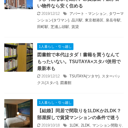
い物件なら安く住める
2019/12/12
アパート・マンション
,
タワーマ
ンション(タワマン)
,
品川駅
,
東京都港区
,
泉岳寺駅
,
田町駅
,
芝浦ふ頭駅
,
賃貸
1人暮らし・引っ越し
図書館で本代はタダ！書籍を買うなんて
もったいない。TSUTAYA×スタバ併用で
最新本も
2019/12/12
TSUTAYA(ツタヤ)
,
スターバッ
クス(スタバ)
,
図書館
1人暮らし・引っ越し
【結婚】同居で間取りを1LDKか2LDK？
部屋探しで賃貸マンションの条件で迷う
2019/10/18
1LDK
,
2LDK
,
マンション間取り
,