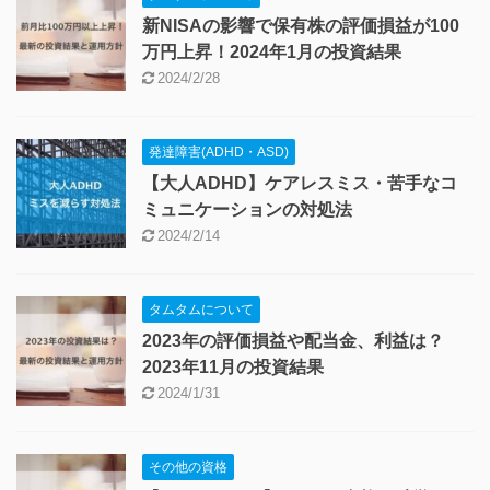
1人暮らし・引っ越し
結婚
観光 (国内・ハワイ)
タムタムについて
株式投資は絶好調！今後は投資報告や日
常生活などの話はnoteで発信予定
2025/10/18
タムタムについて
新NISAの影響で保有株の評価損益が100
万円上昇！2024年1月の投資結果
2024/2/28