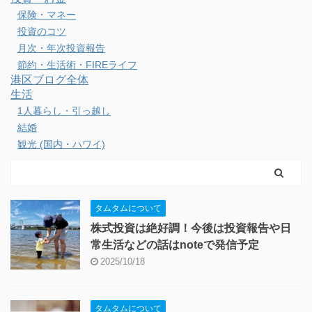
ビジネス・勉強
その他の資格
ビジネス・サービス
仕事スタイル・勉強方法
会社経営
英語学習・TOEIC
転職活動・新卒
健康・運動
ウォーキング・ランニング
スキー・釣り
ロードバイク・自転車
病気・ケガ・健康管理
発達障害(ADHD・ASD)
投資・お金
保険・マネー
投資のコツ
月次・年次投資報告
節約・生活術・FIREライフ
港区ブログ全体
生活