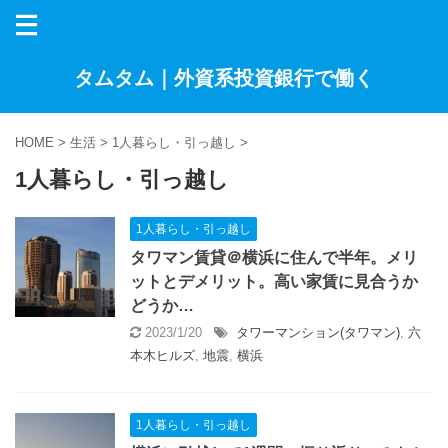
タムタム｜外資系投資銀行で働く
HOME
>
生活
>
1人暮らし・引っ越し
>
1人暮らし・引っ越し
1人暮らし・引っ越し
タワマン賃貸＠横浜に住んで半年。メリ
ットとデメリット。高い家賃に見合うか
どうか…
2023/1/20
タワーマンション(タワマン)
,
六
本木ヒルズ
,
地震
,
横浜
1人暮らし・引っ越し