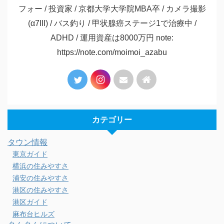
タムタム
外資系投資銀行勤務 / 会社経営 / 麻布十番在住 / アラ
フォー / 投資家 / 京都大学大学院MBA卒 / カメラ撮影
(α7III) / バス釣り / 甲状腺癌ステージ1で治療中 /
ADHD / 運用資産は8000万円 note:
https://note.com/moimoi_azabu