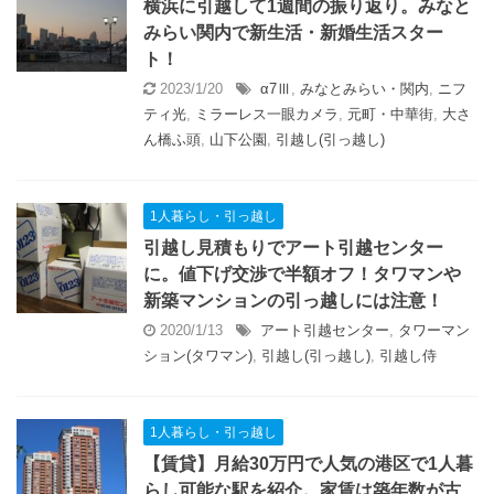
横浜に引越して1週間の振り返り。みなと
みらい関内で新生活・新婚生活スター
ト！
2023/1/20
α7Ⅲ
,
みなとみらい・関内
,
ニフ
ティ光
,
ミラーレス一眼カメラ
,
元町・中華街
,
大さ
ん橋ふ頭
,
山下公園
,
引越し(引っ越し)
1人暮らし・引っ越し
引越し見積もりでアート引越センター
に。値下げ交渉で半額オフ！タワマンや
新築マンションの引っ越しには注意！
2020/1/13
アート引越センター
,
タワーマン
ション(タワマン)
,
引越し(引っ越し)
,
引越し侍
1人暮らし・引っ越し
【賃貸】月給30万円で人気の港区で1人暮
らし可能な駅を紹介。家賃は築年数が古