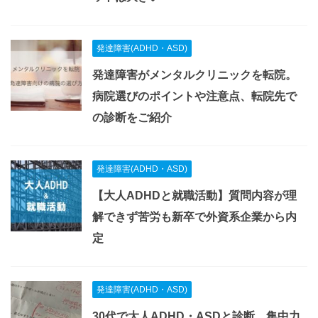
発達障害(ADHD・ASD)
発達障害がメンタルクリニックを転院。
病院選びのポイントや注意点、転院先で
の診断をご紹介
発達障害(ADHD・ASD)
【大人ADHDと就職活動】質問内容が理
解できず苦労も新卒で外資系企業から内
定
発達障害(ADHD・ASD)
30代で大人ADHD・ASDと診断。集中力