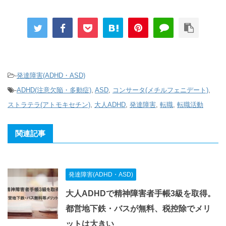
-
発達障害(ADHD・ASD)
-
ADHD(注意欠陥・多動症)
,
ASD
,
コンサータ(メチルフェニデート)
,
ストラテラ(アトモキセチン)
,
大人ADHD
,
発達障害
,
転職
,
転職活動
関連記事
発達障害(ADHD・ASD)
大人ADHDで精神障害者手帳3級を取得。
都営地下鉄・バスが無料、税控除でメリ
ットは大きい