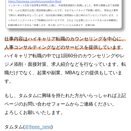
https://bizmowa.com/jp/counseling-flow/
インターネット広告で自営業を9年間した後に、外資系投資銀行に転職しました。業界も職種も全て未経験
です。しかも英語力は低く英語面接は酷かったです。それでもハイキャリア転職に成功し、現在は人事部
で障がい者採用を行なっています。自分自身の体験と採用側から見た時のカウンセリングを行います。コ
ンサルティングハイキャリア転職向けのサービスです。どのような企業にエントリーするべきか戦略的に
転職活動を行う方法をご提案します。求人探しのアドバイスも出来ます。起業や副
仕事内容はハイキャリア転職のカウンセリングを中心に、
人事コンサルティングなどのサービスを提供しています
。
ハイキャリア転職の中では1回60分のカウンセリングやレ
ジメ添削・面接対策、求人紹介などを行なっています。転
職だけでなく、起業や副業、MBAなどの提供もしていま
す。
もし、タムタムに興味を持たれた方がいらっしゃれば上記
ページのお問い合わせフォームからご連絡ください。
よろしくお願いいたします。
タムタム(
＠freee_new
)