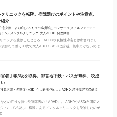
ルクリニックを転院。病院選びのポイントや注意点、
ご紹介
(注意欠陥・多動症)
,
ASD
,
うつ病(鬱病)
,
コンサータ(メチルフェニデー
セチン)
,
メンタルクリニック
,
大人ADHD
,
発達障害
ルクリニックを受診したところ、ADHDや双極性障害と診断されまし
投資銀行で働く30代で大人ADHD・ASDと診断。集中力がないのは
..
障害者手帳3級を取得。都営地下鉄・バスが無料、税控
きい
D(注意欠陥・多動症)
,
ASD
,
うつ病(鬱病)
,
大人ADHD
,
精神障害者保健福
どの症状を持つ発達障害の「ADHD」。 ADHDやASD(自閉症ス
どについて相談しに横浜にあるメンタルクリニックを受診したのが
...