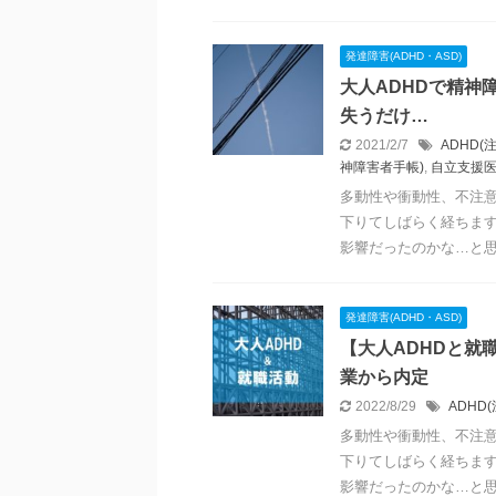
発達障害(ADHD・ASD)
大人ADHDで精神
失うだけ…
2021/2/7
ADHD(
神障害者手帳)
,
自立支援
多動性や衝動性、不注意
下りてしばらく経ちます
影響だったのかな…と思え
発達障害(ADHD・ASD)
【大人ADHDと就
業から内定
2022/8/29
ADHD
多動性や衝動性、不注意
下りてしばらく経ちます
影響だったのかな…と思え