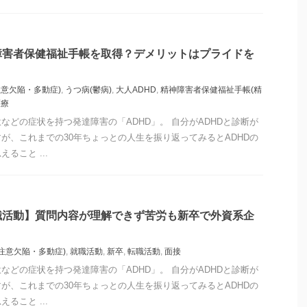
障害者保健福祉手帳を取得？デメリットはプライドを
注意欠陥・多動症)
,
うつ病(鬱病)
,
大人ADHD
,
精神障害者保健福祉手帳(精
医療
などの症状を持つ発達障害の「ADHD」。 自分がADHDと診断が
が、これまでの30年ちょっとの人生を振り返ってみるとADHDの
ること ...
職活動】質問内容が理解できず苦労も新卒で外資系企
(注意欠陥・多動症)
,
就職活動
,
新卒
,
転職活動
,
面接
などの症状を持つ発達障害の「ADHD」。 自分がADHDと診断が
が、これまでの30年ちょっとの人生を振り返ってみるとADHDの
ること ...