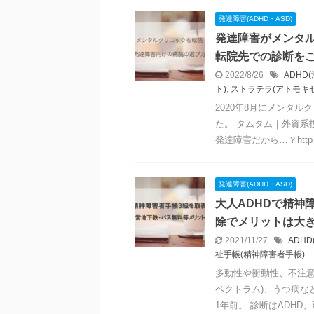
発達障害(ADHD・ASD)
発達障害がメンタ
転院先での診断を
2022/8/26
ADHD
ト)
,
ストラテラ(アトモキ
2020年8月にメンタ
た。 タムタム｜外資系
発達障害だから…？http .
発達障害(ADHD・ASD)
大人ADHDで精神
除でメリットは大
2021/11/27
ADH
祉手帳(精神障害者手帳)
多動性や衝動性、不注意な
ペクトラム)、うつ病な
1年前。 診断はADHD、双 