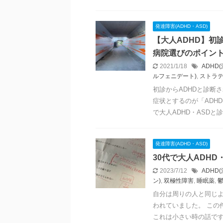
発達障害(ADHD・ASD)
【大人ADHD】初
病院選びのポイン
2021/1/18
ADHD
ルフェニデート)
,
ストラテ
初診からADHDと診断
症状とするのが「ADHD
で大人ADHD・ASDと診 .
発達障害(ADHD・ASD)
30代で大人ADH
2023/7/12
ADHD
ン)
,
双極性障害
,
睡眠薬
,
自分は周りの人と同じ
われていました。 この
これは小さい時の話ですが