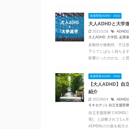
発達障害(ADHD・ASD)
大人ADHDと大学
2021/1/18
ADHD
大人ADHD
,
大学院
,
起業
多動性や衝動性、不注意
下りてしばらく経ちます
影響だったのかな…と思え
発達障害(ADHD・ASD)
【大人ADHD】自
紹介
2022/8/24
ADHD
モキセチン)
,
自立支援医
自立支援医療でADHDに
害)」と診断されて1ヵ
ADHD向けの薬を処方され