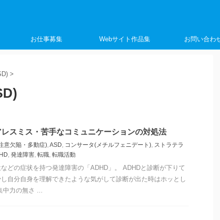
く
お仕事募集
Webサイト作品集
お問い合わ
D)
>
D)
アレスミス・苦手なコミュニケーションの対処法
(注意欠陥・多動症)
,
ASD
,
コンサータ(メチルフェニデート)
,
ストラテラ
HD
,
発達障害
,
転職
,
転職活動
などの症状を持つ発達障害の「ADHD」。 ADHDと診断が下りて
少し自分自身を理解できたような気がして診断が出た時はホッとし
中力の無さ ...