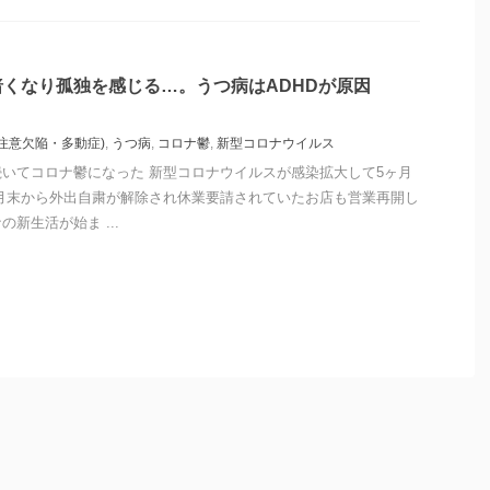
くなり孤独を感じる…。うつ病はADHDが原因
(注意欠陥・多動症)
,
うつ病
,
コロナ鬱
,
新型コロナウイルス
いてコロナ鬱になった 新型コロナウイルスが感染拡大して5ヶ月
月末から外出自粛が解除され休業要請されていたお店も営業再開し
新生活が始ま ...