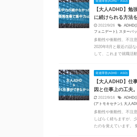
発達障害(ADHD・ASD)
【大人ADHD】勉
に続けられる方法
2022/9/26
ADHD
フェニデート)
,
スターバッ
多動性や衝動性、不注意
2020年8月と最近の話
して、これまで就職活動や
発達障害(ADHD・ASD)
【大人ADHD】仕
因と仕事上の工夫
2022/9/16
ADHD
(アトモキセチン)
,
大人AD
多動性や衝動性、不注意
しばらく経ちますが、
たのを覚えています。 集