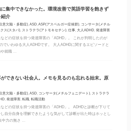
強に集中できなかった。環境改善で英語学習を飽きず
を紹介
(注意欠陥・多動症)
,
ASD
,
ASP(アスペルガー症候群)
,
コンサータ(メチル
クス(スタバ)
,
ストラテラ(アトモキセチン)
,
仕事
,
大人ADHD
,
発達障害
などの症状を持つ発達障害の「ADHD」。 これが判明したのが
なのでいわゆる大人ADHDです。 大人ADHDに関するエピソードと
就職 ...
事ができない社会人。メモを見るのも忘れる始末。原
。
(注意欠陥・多動症)
,
ASD
,
コンサータ(メチルフェニデート)
,
ストラテラ
HD
,
発達障害
,
転職
,
転職活動
などの症状を持つ発達障害の「ADHD」。 ADHDと診断が下りて
少し自分自身を理解できたような気がして診断が出た時はホッとし
中力の無さ ...