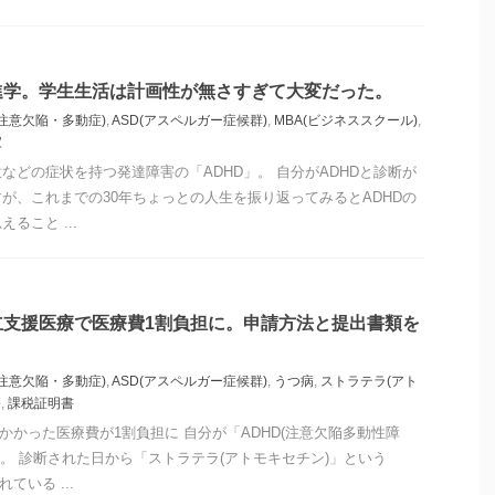
進学。学生生活は計画性が無さすぎて大変だった。
(注意欠陥・多動症)
,
ASD(アスペルガー症候群)
,
MBA(ビジネススクール)
,
家
などの症状を持つ発達障害の「ADHD」。 自分がADHDと診断が
が、これまでの30年ちょっとの人生を振り返ってみるとADHDの
ること ...
立支援医療で医療費1割負担に。申請方法と提出書類を
(注意欠陥・多動症)
,
ASD(アスペルガー症候群)
,
うつ病
,
ストラテラ(アト
療
,
課税証明書
かかった医療費が1割負担に 自分が「ADHD(注意欠陥多動性障
月。 診断された日から「ストラテラ(アトモキセチン)」という
ている ...