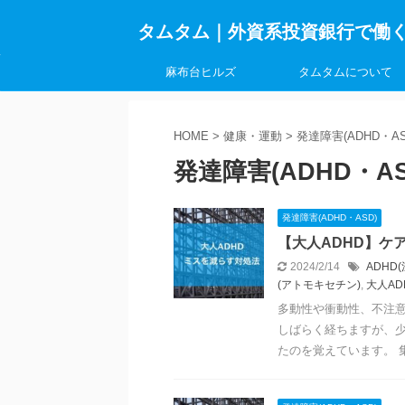
タムタム｜外資系投資銀行で働
麻布台ヒルズ
タムタムについて
HOME
>
健康・運動
>
発達障害(ADHD・AS
発達障害(ADHD・AS
発達障害(ADHD・ASD)
【大人ADHD】ケ
2024/2/14
ADHD
(アトモキセチン)
,
大人AD
多動性や衝動性、不注意
しばらく経ちますが、
たのを覚えています。 集