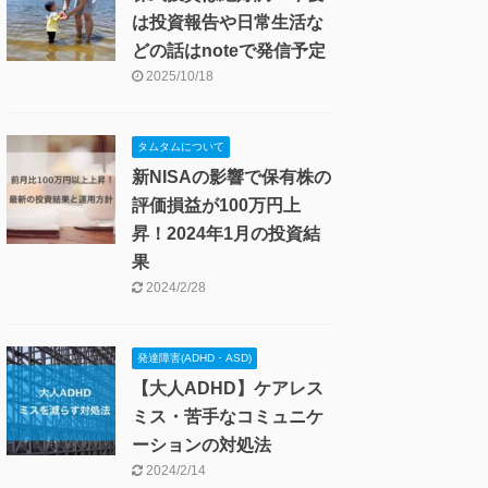
は投資報告や日常生活な
どの話はnoteで発信予定
2025/10/18
タムタムについて
新NISAの影響で保有株の
評価損益が100万円上
昇！2024年1月の投資結
果
2024/2/28
発達障害(ADHD・ASD)
【大人ADHD】ケアレス
ミス・苦手なコミュニケ
ーションの対処法
2024/2/14