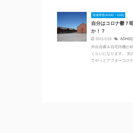
発達障害(ADHD・ASD)
自分はコロナ鬱？暗
か！？
2021/1/18
ADHD
外出自粛＆自宅待機が続
くらいになります。 先
てやっとアフターコロナの