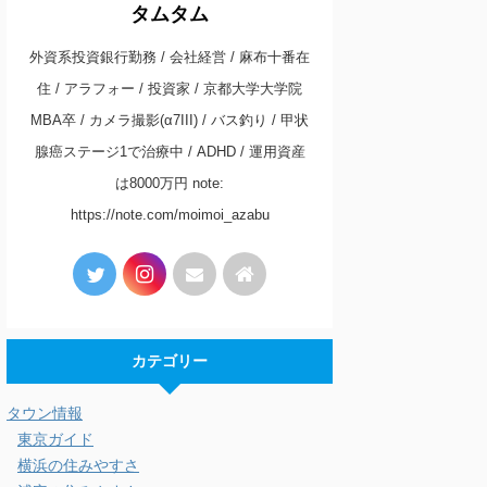
タムタム
外資系投資銀行勤務 / 会社経営 / 麻布十番在
住 / アラフォー / 投資家 / 京都大学大学院
MBA卒 / カメラ撮影(α7III) / バス釣り / 甲状
腺癌ステージ1で治療中 / ADHD / 運用資産
は8000万円 note:
https://note.com/moimoi_azabu
カテゴリー
タウン情報
東京ガイド
横浜の住みやすさ