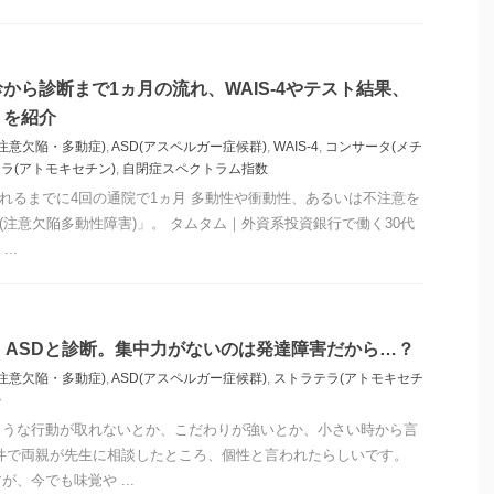
診から診断まで1ヵ月の流れ、WAIS-4やテスト結果、
トを紹介
(注意欠陥・多動症)
,
ASD(アスペルガー症候群)
,
WAIS-4
,
コンサータ(メチ
ラ(アトモキセチン)
,
自閉症スペクトラム指数
されるまでに4回の通院で1ヵ月 多動性や衝動性、あるいは不注意を
(注意欠陥多動性障害)」。 タムタム｜外資系投資銀行で働く30代
..
D・ASDと診断。集中力がないのは発達障害だから…？
(注意欠陥・多動症)
,
ASD(アスペルガー症候群)
,
ストラテラ(アトモキセチ
鬱
ような行動が取れないとか、こだわりが強いとか、小さい時から言
件で両親が先生に相談したところ、個性と言われたらしいです。
、今でも味覚や ...