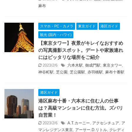
麻布
スマホ・PC・カメラ
東京ガイド
港区ガイド
観光 (国内・ハワイ)
【東京タワー】夜景がキレイなおすすめ
の写真撮影スポット。デートや家族連れ
にはピッタリな場所をご紹介
2023/2/6
六本木駅
,
御成門駅
,
東京タワー
,
神谷町駅
,
芝公園
,
芝公園駅
,
赤羽橋駅
,
麻布十番駅
港区ガイド
港区麻布十番・六本木に住む人の仕事
は？高級マンションに住む方法。ズバリ
自営業！
2023/2/6
A.T.カーニー
,
アクセンチュア
,
ア
マンレジデンス東京
,
アーサー.D.リトル
,
クレディ