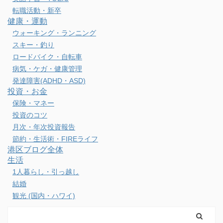
転職活動・新卒
健康・運動
ウォーキング・ランニング
スキー・釣り
ロードバイク・自転車
病気・ケガ・健康管理
発達障害(ADHD・ASD)
投資・お金
保険・マネー
投資のコツ
月次・年次投資報告
節約・生活術・FIREライフ
港区ブログ全体
生活
1人暮らし・引っ越し
結婚
観光 (国内・ハワイ)