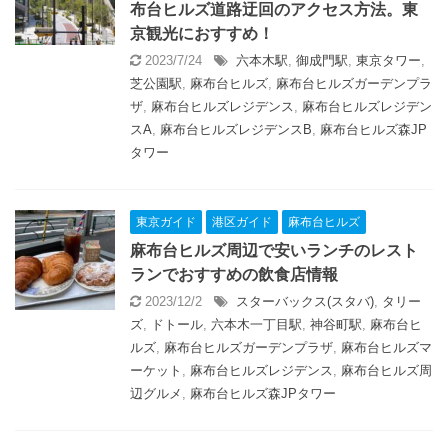
布台ヒルズ道路迂回のアクセス方法。東
京観光におすすめ！
2023/7/24
六本木駅
,
御成門駅
,
東京タワー
,
芝公園駅
,
麻布台ヒルズ
,
麻布台ヒルズガーデンプラ
ザ
,
麻布台ヒルズレジデンス
,
麻布台ヒルズレジデン
スA
,
麻布台ヒルズレジデンスB
,
麻布台ヒルズ森JP
タワー
東京ガイド
港区ガイド
麻布台ヒルズ
麻布台ヒルズ周辺で安いランチのレスト
ランでおすすめの飲食店情報
2023/12/2
スターバックス(スタバ)
,
タリー
ズ
,
ドトール
,
六本木一丁目駅
,
神谷町駅
,
麻布台ヒ
ルズ
,
麻布台ヒルズガーデンプラザ
,
麻布台ヒルズマ
ーケット
,
麻布台ヒルズレジデンス
,
麻布台ヒルズ周
辺グルメ
,
麻布台ヒルズ森JPタワー