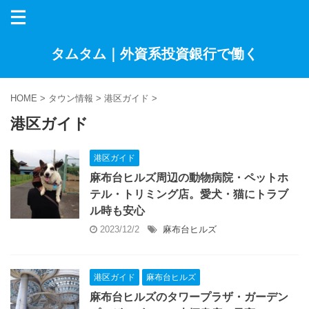
タムタム｜外資系投資銀行で働く
HOME
>
タウン情報
>
港区ガイド
>
港区ガイド
港区ガイド
麻布台ヒルズ周辺の動物病院・ペットホ
テル・トリミング店。愛犬・猫にトラブ
ル時も安心
2023/12/2
麻布台ヒルズ
港区ガイド
麻布台ヒルズ
麻布台ヒルズのタワープラザ・ガーデン