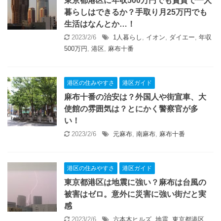
東京都港区に年収500万円でも賃貸で一人
暮らしはできるか？手取り月25万円でも
生活はなんとか…！
2023/2/6
1人暮らし
,
イオン
,
ダイエー
,
年収
500万円
,
港区
,
麻布十番
港区の住みやすさ
港区ガイド
麻布十番の治安は？外国人や街宣車、大
使館の雰囲気は？とにかく警察官が多
い！
2023/2/6
元麻布
,
南麻布
,
麻布十番
港区の住みやすさ
港区ガイド
東京都港区は地震に強い？麻布は台風の
被害はゼロ。意外に災害に強い街だと実
感
2023/2/6
六本木ヒルズ
,
地震
,
東京都港区
,