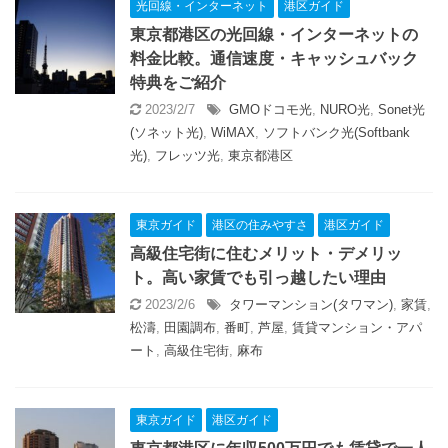
光回線・インターネット
港区ガイド
東京都港区の光回線・インターネットの
料金比較。通信速度・キャッシュバック
特典をご紹介
2023/2/7
GMOドコモ光
,
NURO光
,
Sonet光
(ソネット光)
,
WiMAX
,
ソフトバンク光(Softbank
光)
,
フレッツ光
,
東京都港区
東京ガイド
港区の住みやすさ
港区ガイド
高級住宅街に住むメリット・デメリッ
ト。高い家賃でも引っ越したい理由
2023/2/6
タワーマンション(タワマン)
,
家賃
,
松濤
,
田園調布
,
番町
,
芦屋
,
賃貸マンション・アパ
ート
,
高級住宅街
,
麻布
東京ガイド
港区ガイド