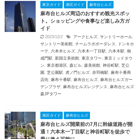
東京ガイド
港区ガイド
麻布台ヒルズ
麻布台ヒルズ周辺のおすすめ観光スポッ
ト。ショッピングや食事など楽しみ方ガ
イド
2023/12/2
アークヒルズ
,
サントリーホール
,
サントリー美術館
,
チームラボボーダレス
,
ドンキホ
ーテ
,
六本木ヒルズ
,
六本木一丁目駅
,
六本木駅
,
御
成門駅
,
新国立美術館
,
東京タワー
,
東京ミッドタウ
ン
,
東京都港区
,
森ビル
,
森美術館
,
神谷町駅
,
芝公
園
,
芝公園駅
,
虎ノ門ヒルズ
,
赤羽橋駅
,
麻布十番商
店街
,
麻布十番駅
,
麻布台ヒルズ
,
麻布台ヒルズガー
デンプラザ
,
麻布台ヒルズレジデンス
,
麻布台ヒルズ
森JPタワー
港区ガイド
麻布台ヒルズ
麻布台ヒルズ開業前の7月に幹線道路が開
通！六本木一丁目駅と神谷町駅を徒歩で