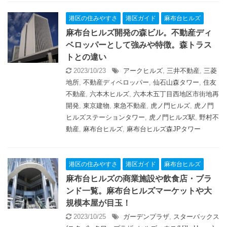
港区の住みやすさ
港区ガイド
麻布台ヒルズ
麻布台ヒルズ開発の森ビル。不動産ディ
ベロッパーとして強みや特徴。森トラス
トとの違い
2023/10/23
アークヒルズ
,
三井不動産
,
三菱
地所
,
不動産ディベロッパー
,
仙石山森タワー
,
住友
不動産
,
六本木ヒルズ
,
六本木五丁目西地区市街地再
開発
,
東京建物
,
東急不動産
,
虎ノ門ヒルズ
,
虎ノ門
ヒルズステーションタワー
,
虎ノ門ヒルズ駅
,
野村不
動産
,
麻布台ヒルズ
,
麻布台ヒルズ森JPタワー
港区の住みやすさ
港区ガイド
麻布台ヒルズ
麻布台ヒルズの商業施設や飲食店・ブラ
ンド一覧。麻布台ヒルズマーケットや大
規模本屋が目玉！
2023/10/25
ガーデンプラザ
,
スターバックス