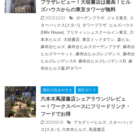
プラザレビュー！大垣書店は最高！ヒル
ズハウスからの東京タワーが無料
2023/12/22
ガーデンプラザ
,
ジャヌ東京
,
ス
ターバックス(スタバ)
,
タワープラザ
,
ヒルズハウス
(Hills House)
,
ブリティッシュスクールイン東京
,
六
本木ヒルズ
,
大垣書店
,
東京ミッドタウン
,
森ビル
,
麻布台ヒルズ
,
麻布台ヒルズガーデンプラザ
,
麻布台
ヒルズマーケット
,
麻布台ヒルズレジデンス
,
麻布台
ヒルズレジデンスA
,
麻布台ヒルズレジデンスB
,
麻
布台ヒルズ森JPタワー
港区の住みやすさ
港区ガイド
六本木蔦屋書店シェアラウンジレビュ
ー！ワークスペースにフリードリンク・
フードでお得
2023/9/19
アカデミーヒルズ
,
スターバック
ス(スタバ)
,
六本木ヒルズ
,
蔦屋書店