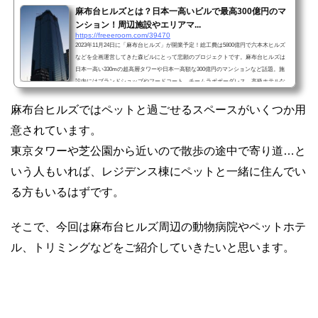
麻布台ヒルズとは？日本一高いビルで最高300億円のマ
ンション！周辺施設やエリアマ...
https://freeeroom.com/39470
2023年11月24日に「麻布台ヒルズ」が開業予定！総工費は5800億円で六本木ヒルズ
などを企画運営してきた森ビルにとって悲願のプロジェクトです。麻布台ヒルズは
日本一高い330mの超高層タワーや日本一高額な300億円のマンションなど話題。施
設内にはブランドショップやフードコート、チームラボボーダレス、高級ホテルな
どを兼ねた複合商業施設です。実は、麻布台ヒルズは自宅から目の前。トップの写
真はベランダから撮影しました。話題の麻布台ヒルズの施設や主な特徴、工事中の
麻布台ヒルズではペットと過ごせるスペースがいくつか用
様子などオリジナルの写真と共にご紹介していきたいと思い...
意されています。
東京タワーや芝公園から近いので散歩の途中で寄り道…と
いう人もいれば、レジデンス棟にペットと一緒に住んでい
る方もいるはずです。
そこで、今回は麻布台ヒルズ周辺の動物病院やペットホテ
ル、トリミングなどをご紹介していきたいと思います。