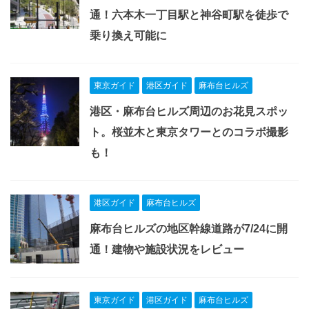
通！六本木一丁目駅と神谷町駅を徒歩で
乗り換え可能に
東京ガイド
港区ガイド
麻布台ヒルズ
港区・麻布台ヒルズ周辺のお花見スポッ
ト。桜並木と東京タワーとのコラボ撮影
も！
港区ガイド
麻布台ヒルズ
麻布台ヒルズの地区幹線道路が7/24に開
通！建物や施設状況をレビュー
東京ガイド
港区ガイド
麻布台ヒルズ