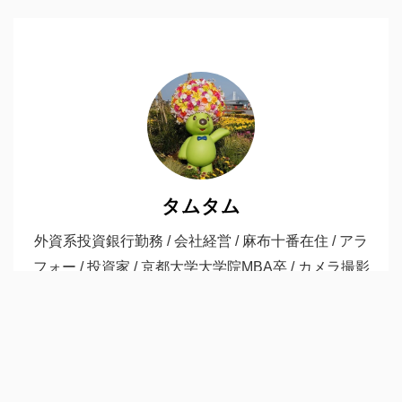
タムタム
外資系投資銀行勤務 / 会社経営 / 麻布十番在住 / アラ
フォー / 投資家 / 京都大学大学院MBA卒 / カメラ撮影
(α7III) / バス釣り / 甲状腺癌ステージ1で治療中 /
ADHD / 運用資産は8000万円 note:
https://note.com/moimoi_azabu