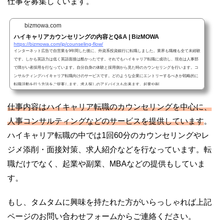
仕事を募集しています。
bizmowa.com
ハイキャリアカウンセリングの内容とQ&A | BizMOWA
https://bizmowa.com/jp/counseling-flow/
インターネット広告で自営業を9年間した後に、外資系投資銀行に転職しました。業界も職種も全て未経験
です。しかも英語力は低く英語面接は酷かったです。それでもハイキャリア転職に成功し、現在は人事部
で障がい者採用を行なっています。自分自身の体験と採用側から見た時のカウンセリングを行います。コ
ンサルティングハイキャリア転職向けのサービスです。どのような企業にエントリーするべきか戦略的に
転職活動を行う方法をご提案します。求人探しのアドバイスも出来ます。起業や副
仕事内容はハイキャリア転職のカウンセリングを中心に、
人事コンサルティングなどのサービスを提供しています
。
ハイキャリア転職の中では1回60分のカウンセリングやレ
ジメ添削・面接対策、求人紹介などを行なっています。転
職だけでなく、起業や副業、MBAなどの提供もしていま
す。
もし、タムタムに興味を持たれた方がいらっしゃれば上記
ページのお問い合わせフォームからご連絡ください。