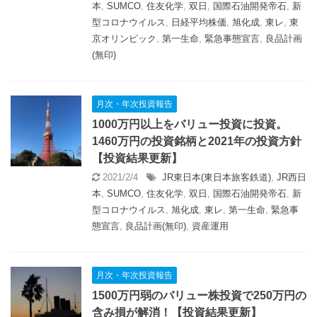
本
,
SUMCO
,
住友化学
,
双日
,
国際石油開発帝石
,
新
型コロナウイルス
,
日経平均株価
,
旭化成
,
東レ
,
東
京オリンピック
,
第一生命
,
緊急事態宣言
,
良品計画
(無印)
月次・年次投資報告
1000万円以上をバリュー投資に投資。
1460万円の投資銘柄と2021年の投資方針
【投資結果更新】
2021/2/4
JR東日本(東日本旅客鉄道)
,
JR西日
本
,
SUMCO
,
住友化学
,
双日
,
国際石油開発帝石
,
新
型コロナウイルス
,
旭化成
,
東レ
,
第一生命
,
緊急事
態宣言
,
良品計画(無印)
,
資産運用
月次・年次投資報告
1500万円弱のバリュー株投資で250万円の
含み損が解消！【投資結果更新】