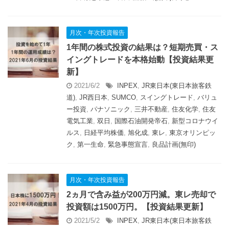
月次・年次投資報告
1年間の株式投資の結果は？短期売買・ス
イングトレードを本格始動【投資結果更
新】
2021/6/2
INPEX
,
JR東日本(東日本旅客鉄
道)
,
JR西日本
,
SUMCO
,
スイングトレード
,
バリュ
ー投資
,
パナソニック
,
三井不動産
,
住友化学
,
住友
電気工業
,
双日
,
国際石油開発帝石
,
新型コロナウイ
ルス
,
日経平均株価
,
旭化成
,
東レ
,
東京オリンピッ
ク
,
第一生命
,
緊急事態宣言
,
良品計画(無印)
月次・年次投資報告
2ヵ月で含み益が200万円減。東レ売却で
投資額は1500万円。【投資結果更新】
2021/5/2
INPEX
,
JR東日本(東日本旅客鉄