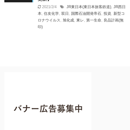
2021/2/4
JR東日本(東日本旅客鉄道)
,
JR西日
本
,
住友化学
,
双日
,
国際石油開発帝石
,
投資
,
新型コ
ロナウイルス
,
旭化成
,
東レ
,
第一生命
,
良品計画(無
印)