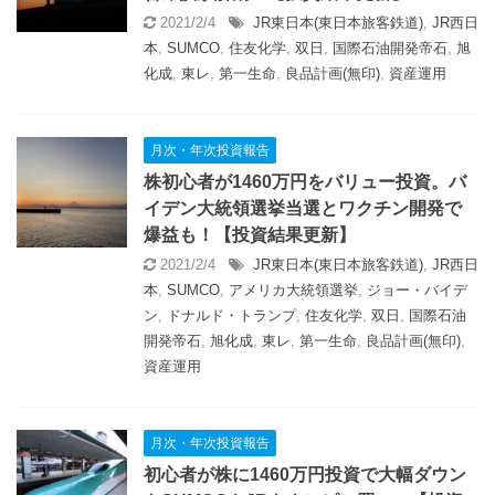
2021/2/4
JR東日本(東日本旅客鉄道)
,
JR西日
本
,
SUMCO
,
住友化学
,
双日
,
国際石油開発帝石
,
旭
化成
,
東レ
,
第一生命
,
良品計画(無印)
,
資産運用
月次・年次投資報告
株初心者が1460万円をバリュー投資。バ
イデン大統領選挙当選とワクチン開発で
爆益も！【投資結果更新】
2021/2/4
JR東日本(東日本旅客鉄道)
,
JR西日
本
,
SUMCO
,
アメリカ大統領選挙
,
ジョー・バイデ
ン
,
ドナルド・トランプ
,
住友化学
,
双日
,
国際石油
開発帝石
,
旭化成
,
東レ
,
第一生命
,
良品計画(無印)
,
資産運用
月次・年次投資報告
初心者が株に1460万円投資で大幅ダウン