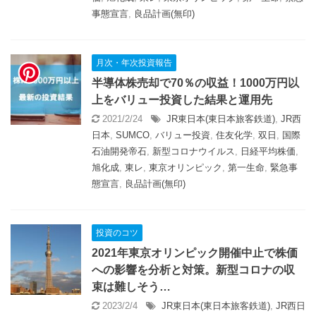
事態宣言
,
良品計画(無印)
月次・年次投資報告
半導体株売却で70％の収益！1000万円以
上をバリュー投資した結果と運用先
2021/2/24
JR東日本(東日本旅客鉄道)
,
JR西
日本
,
SUMCO
,
バリュー投資
,
住友化学
,
双日
,
国際
石油開発帝石
,
新型コロナウイルス
,
日経平均株価
,
旭化成
,
東レ
,
東京オリンピック
,
第一生命
,
緊急事
態宣言
,
良品計画(無印)
投資のコツ
2021年東京オリンピック開催中止で株価
への影響を分析と対策。新型コロナの収
束は難しそう…
2023/2/4
JR東日本(東日本旅客鉄道)
,
JR西日