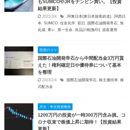
もSUMCOやJRをナンピン買い。【投資
結果更新】
2021/2/4
JR東日本(東日本旅客鉄道)
,
JR西日
本
,
SUMCO
,
住友化学
,
双日
,
国際石油開発帝石
,
旭
化成
,
東レ
,
第一生命
,
良品計画(無印)
,
資産運用
投資のコツ
国際石油開発帝石から中間配当金3万円貰
えた！権利確定日や優待券について基本
を整理
2023/2/4
国際石油開発帝石
,
株主優待券
,
株
式配当金
月次・年次投資報告
1200万円の投資が一時300万円含み損。コ
ロナ収束で株価上昇に期待！【投資結果
更新】