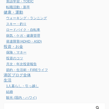
英語学習・TOEIC
転職活動・新卒
健康・運動
ウォーキング・ランニング
スキー・釣り
ロードバイク・自転車
病気・ケガ・健康管理
発達障害(ADHD・ASD)
投資・お金
保険・マネー
投資のコツ
月次・年次投資報告
節約・生活術・FIREライフ
港区ブログ全体
生活
1人暮らし・引っ越し
結婚
観光 (国内・ハワイ)