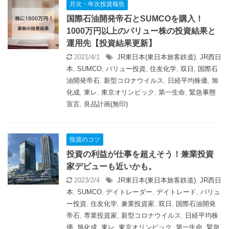
月次・年次投資報告
国際石油開発帝石とSUMCOを購入！
1000万円以上のバリュー株の投資結果と
運用先【投資結果更新】
2021/4/1
JR東日本(東日本旅客鉄道)
,
JR西日
本
,
SUMCO
,
バリュー投資
,
住友化学
,
双日
,
国際石
油開発帝石
,
新型コロナウイルス
,
日経平均株価
,
旭
化成
,
東レ
,
東京オリンピック
,
第一生命
,
緊急事態
宣言
,
良品計画(無印)
投資のコツ
投資の利益が仕事を超えそう！兼業投資
家デビューも近いかも。
2023/2/4
JR東日本(東日本旅客鉄道)
,
JR西日
本
,
SUMCO
,
デイトレーダー
,
デイトレード
,
バリュ
ー投資
,
住友化学
,
兼業投資家
,
双日
,
国際石油開発
帝石
,
専業投資家
,
新型コロナウイルス
,
日経平均株
価
,
旭化成
,
東レ
,
東京オリンピック
,
第一生命
,
緊急