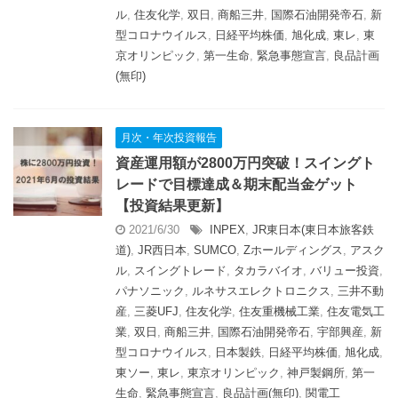
ル
,
住友化学
,
双日
,
商船三井
,
国際石油開発帝石
,
新
型コロナウイルス
,
日経平均株価
,
旭化成
,
東レ
,
東
京オリンピック
,
第一生命
,
緊急事態宣言
,
良品計画
(無印)
月次・年次投資報告
資産運用額が2800万円突破！スイングト
レードで目標達成＆期末配当金ゲット
【投資結果更新】
2021/6/30
INPEX
,
JR東日本(東日本旅客鉄
道)
,
JR西日本
,
SUMCO
,
Zホールディングス
,
アスク
ル
,
スイングトレード
,
タカラバイオ
,
バリュー投資
,
パナソニック
,
ルネサスエレクトロニクス
,
三井不動
産
,
三菱UFJ
,
住友化学
,
住友重機械工業
,
住友電気工
業
,
双日
,
商船三井
,
国際石油開発帝石
,
宇部興産
,
新
型コロナウイルス
,
日本製鉄
,
日経平均株価
,
旭化成
,
東ソー
,
東レ
,
東京オリンピック
,
神戸製鋼所
,
第一
生命
,
緊急事態宣言
,
良品計画(無印)
,
関電工