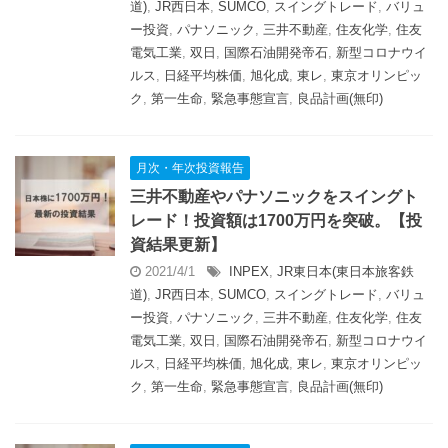
道)
,
JR西日本
,
SUMCO
,
スイングトレード
,
バリュ
ー投資
,
パナソニック
,
三井不動産
,
住友化学
,
住友
電気工業
,
双日
,
国際石油開発帝石
,
新型コロナウイ
ルス
,
日経平均株価
,
旭化成
,
東レ
,
東京オリンピッ
ク
,
第一生命
,
緊急事態宣言
,
良品計画(無印)
月次・年次投資報告
三井不動産やパナソニックをスイングト
レード！投資額は1700万円を突破。【投
資結果更新】
2021/4/1
INPEX
,
JR東日本(東日本旅客鉄
道)
,
JR西日本
,
SUMCO
,
スイングトレード
,
バリュ
ー投資
,
パナソニック
,
三井不動産
,
住友化学
,
住友
電気工業
,
双日
,
国際石油開発帝石
,
新型コロナウイ
ルス
,
日経平均株価
,
旭化成
,
東レ
,
東京オリンピッ
ク
,
第一生命
,
緊急事態宣言
,
良品計画(無印)