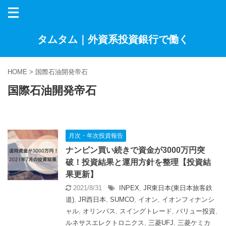
タムタム｜外資系投資銀行で働く
HOME
>
国際石油開発帝石
国際石油開発帝石
月次・年次投資報告
ナンピン買い続きで資金が3000万円突
破！投資結果と運用方針を整理【投資結
果更新】
2021/8/31
INPEX
,
JR東日本(東日本旅客鉄
道)
,
JR西日本
,
SUMCO
,
イオン
,
イオンフィナンシ
ャル
,
オリンパス
,
スイングトレード
,
バリュー投資
,
ルネサスエレクトロニクス
,
三菱UFJ
,
三菱ケミカ