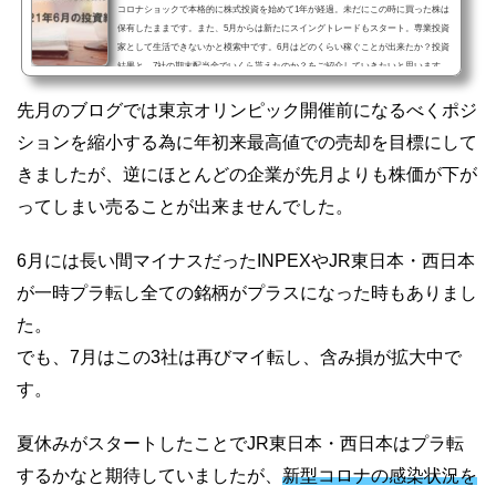
コロナショックで本格的に株式投資を始めて1年が経過。未だにこの時に買った株は
保有したままです。また、5月からは新たにスイングトレードもスタート。専業投資
家として生活できないかと模索中です。6月はどのくらい稼ぐことが出来たか？投資
結果と、7社の期末配当金でいくら貰えたのか？をご紹介していきたいと思います。
有名企業の株が数百円からスマホで購入可能な「LINE証券」投資初心者におすす
め！東京オリンピック開催で株価への影響が心配…東京オリンピック・パラリンピ
先月のブログでは東京オリンピック開催前になるべくポジ
ック開催について個人的には中止するべきだと思っていま...
ションを縮小する為に年初来最高値での売却を目標にして
きましたが、逆にほとんどの企業が先月よりも株価が下が
ってしまい売ることが出来ませんでした。
6月には長い間マイナスだったINPEXやJR東日本・西日本
が一時プラ転し全ての銘柄がプラスになった時もありまし
た。
でも、7月はこの3社は再びマイ転し、含み損が拡大中で
す。
夏休みがスタートしたことでJR東日本・西日本はプラ転
するかなと期待していましたが、
新型コロナの感染状況を