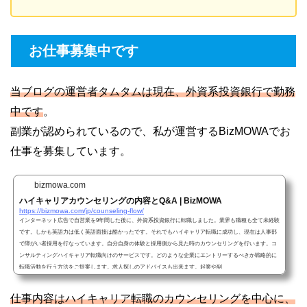
お仕事募集中です
当ブログの運営者タムタムは現在、外資系投資銀行で勤務
中です
。
副業が認められているので、私が運営するBizMOWAでお
仕事を募集しています。
bizmowa.com
ハイキャリアカウンセリングの内容とQ&A | BizMOWA
https://bizmowa.com/jp/counseling-flow/
インターネット広告で自営業を9年間した後に、外資系投資銀行に転職しました。業界も職種も全て未経験
です。しかも英語力は低く英語面接は酷かったです。それでもハイキャリア転職に成功し、現在は人事部
で障がい者採用を行なっています。自分自身の体験と採用側から見た時のカウンセリングを行います。コ
ンサルティングハイキャリア転職向けのサービスです。どのような企業にエントリーするべきか戦略的に
転職活動を行う方法をご提案します。求人探しのアドバイスも出来ます。起業や副
仕事内容はハイキャリア転職のカウンセリングを中心に、