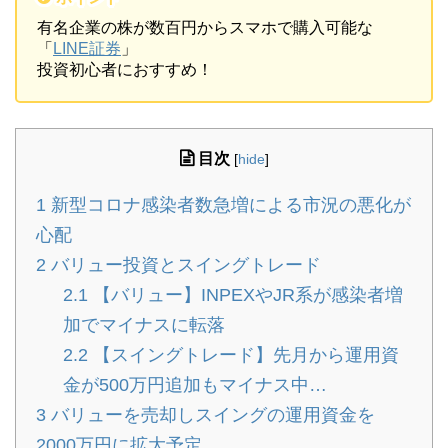
有名企業の株が数百円からスマホで購入可能な
「
LINE証券
」
投資初心者におすすめ！
目次
[
hide
]
1
新型コロナ感染者数急増による市況の悪化が
心配
2
バリュー投資とスイングトレード
2.1
【バリュー】INPEXやJR系が感染者増
加でマイナスに転落
2.2
【スイングトレード】先月から運用資
金が500万円追加もマイナス中…
3
バリューを売却しスイングの運用資金を
2000万円に拡大予定