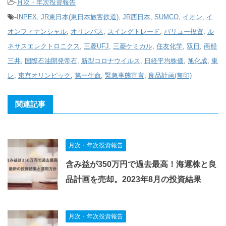
-
月次・年次投資報告
-
INPEX
,
JR東日本(東日本旅客鉄道)
,
JR西日本
,
SUMCO
,
イオン
,
イ
オンフィナンシャル
,
オリンパス
,
スイングトレード
,
バリュー投資
,
ル
ネサスエレクトロニクス
,
三菱UFJ
,
三菱ケミカル
,
住友化学
,
双日
,
商船
三井
,
国際石油開発帝石
,
新型コロナウイルス
,
日経平均株価
,
旭化成
,
東
レ
,
東京オリンピック
,
第一生命
,
緊急事態宣言
,
良品計画(無印)
関連記事
月次・年次投資報告
含み益が350万円で過去最高！海運株と良
品計画を売却。2023年8月の投資結果
月次・年次投資報告