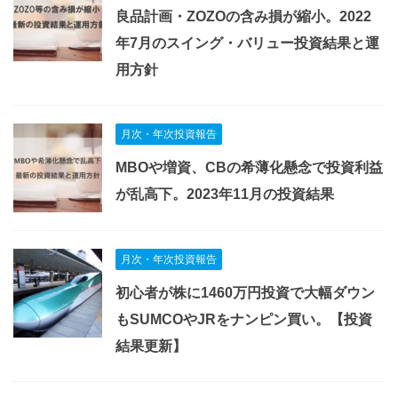
良品計画・ZOZOの含み損が縮小。2022
年7月のスイング・バリュー投資結果と運
用方針
月次・年次投資報告
MBOや増資、CBの希薄化懸念で投資利益
が乱高下。2023年11月の投資結果
月次・年次投資報告
初心者が株に1460万円投資で大幅ダウン
もSUMCOやJRをナンピン買い。【投資
結果更新】