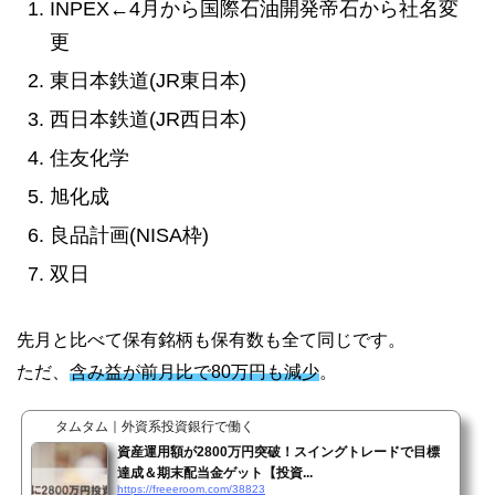
INPEX←4月から国際石油開発帝石から社名変
更
東日本鉄道(JR東日本)
西日本鉄道(JR西日本)
住友化学
旭化成
良品計画(NISA枠)
双日
先月と比べて保有銘柄も保有数も全て同じです。
ただ、
含み益が前月比で80万円も減少
。
タムタム｜外資系投資銀行で働く
資産運用額が2800万円突破！スイングトレードで目標
達成＆期末配当金ゲット【投資...
https://freeeroom.com/38823