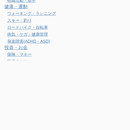
転職活動・新卒
健康・運動
ウォーキング・ランニング
スキー・釣り
ロードバイク・自転車
病気・ケガ・健康管理
発達障害(ADHD・ASD)
投資・お金
保険・マネー
投資のコツ
月次・年次投資報告
節約・生活術・FIREライフ
港区ブログ全体
生活
1人暮らし・引っ越し
結婚
観光 (国内・ハワイ)