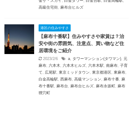
金ザ・スカイ
,
白金タワー
,
白金台駅
,
白金高輪駅
,
高級住宅街
,
麻布台ヒルズ
港区の住みやすさ
【麻布十番駅】住みやすさや家賃は？治
安や街の雰囲気、注意点、買い物など住
居環境をご紹介
2023/2/6
a
,
タワーマンション(タワマン)
,
元
麻布
,
六本木
,
六本木ヒルズ
,
六本木駅
,
南麻布
,
子育
て
,
広尾駅
,
東京ミッドタウン
,
東京都港区
,
東麻布
,
白金高輪駅
,
西麻布
,
高級マンション
,
麻布十番
,
麻
布十番駅
,
麻布台
,
麻布台ヒルズ
,
麻布永坂町
,
麻布
狸穴町