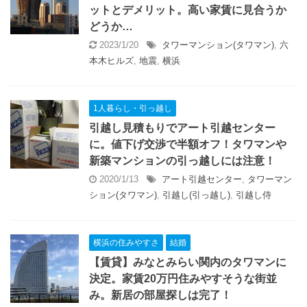
ットとデメリット。高い家賃に見合うか
どうか…
2023/1/20
タワーマンション(タワマン)
,
六
本木ヒルズ
,
地震
,
横浜
1人暮らし・引っ越し
引越し見積もりでアート引越センター
に。値下げ交渉で半額オフ！タワマンや
新築マンションの引っ越しには注意！
2020/1/13
アート引越センター
,
タワーマン
ション(タワマン)
,
引越し(引っ越し)
,
引越し侍
横浜の住みやすさ
結婚
【賃貸】みなとみらい関内のタワマンに
決定。家賃20万円住みやすそうな街並
み。新居の部屋探しは完了！