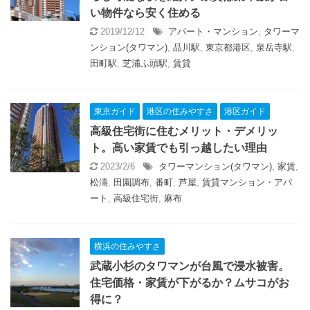
い物件なら安く住める
2019/12/12
アパート・マンション
,
タワーマ
ンション(タワマン)
,
品川駅
,
東京都港区
,
泉岳寺駅
,
田町駅
,
芝浦ふ頭駅
,
賃貸
東京ガイド
港区の住みやすさ
港区ガイド
高級住宅街に住むメリット・デメリッ
ト。高い家賃でも引っ越したい理由
2023/2/6
タワーマンション(タワマン)
,
家賃
,
松濤
,
田園調布
,
番町
,
芦屋
,
賃貸マンション・アパ
ート
,
高級住宅街
,
麻布
横浜の住みやすさ
武蔵小杉のタワマンが台風で浸水被害。
住宅価格・家賃が下がるか？ムサコがお
得に？