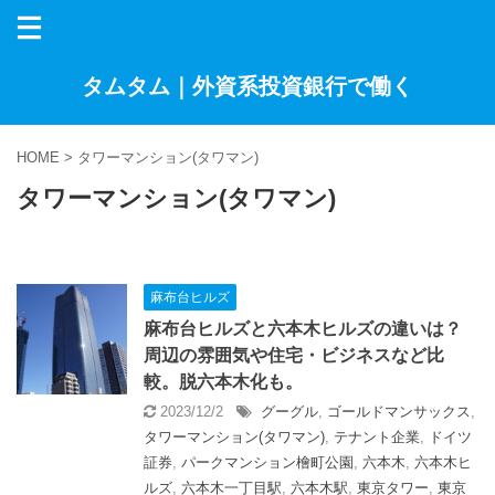
タムタム｜外資系投資銀行で働く
HOME
>
タワーマンション(タワマン)
タワーマンション(タワマン)
麻布台ヒルズ
麻布台ヒルズと六本木ヒルズの違いは？
周辺の雰囲気や住宅・ビジネスなど比
較。脱六本木化も。
2023/12/2
グーグル
,
ゴールドマンサックス
,
タワーマンション(タワマン)
,
テナント企業
,
ドイツ
証券
,
パークマンション檜町公園
,
六本木
,
六本木ヒ
ルズ
,
六本木一丁目駅
,
六本木駅
,
東京タワー
,
東京