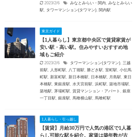
2023/2/6
みなとみらい・関内
,
みなとみらい
駅
,
タワーマンション(タワマン)
,
関内駅
東京ガイド
【1人暮らし】東京都中央区で賃貸家賃が
安い駅・高い駅。住みやすいおすすめ地
域もご紹介
2023/2/6
タワーマンション(タワマン)
,
三越
前駅
,
人形町駅
,
八丁堀駅
,
勝どき駅
,
室町駅
,
小伝馬
町駅
,
新富町駅
,
新日本橋駅
,
日本橋駅
,
月島駅
,
東日
本橋駅
,
東銀座駅
,
水天宮前駅
,
浜町駅
,
築地市場駅
,
築地駅
,
茅場町駅
,
賃貸マンション・アパート
,
銀座
一丁目駅
,
銀座駅
,
馬喰横山駅
,
馬喰町駅
1人暮らし・引っ越し
【賃貸】月給30万円で人気の港区で1人暮
らし可能な駅を紹介。家賃は築年数が古