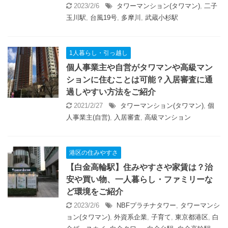
2023/2/6
タワーマンション(タワマン)
,
二子
玉川駅
,
台風19号
,
多摩川
,
武蔵小杉駅
1人暮らし・引っ越し
個人事業主や自営がタワマンや高級マン
ションに住むことは可能？入居審査に通
過しやすい方法をご紹介
2021/2/27
タワーマンション(タワマン)
,
個
人事業主(自営)
,
入居審査
,
高級マンション
港区の住みやすさ
【白金高輪駅】住みやすさや家賃は？治
安や買い物、一人暮らし・ファミリーな
ど環境をご紹介
2023/2/6
NBFプラチナタワー
,
タワーマンシ
ョン(タワマン)
,
外資系企業
,
子育て
,
東京都港区
,
白