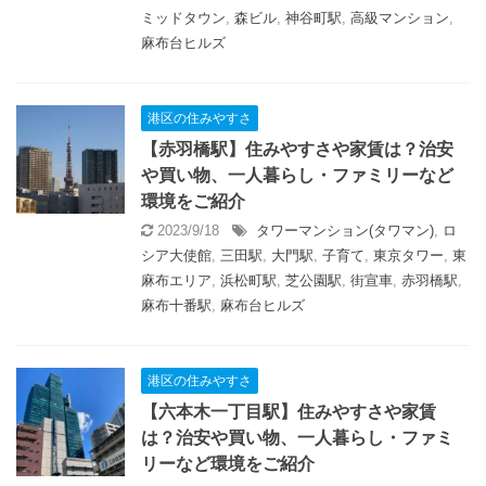
ミッドタウン
,
森ビル
,
神谷町駅
,
高級マンション
,
麻布台ヒルズ
港区の住みやすさ
【赤羽橋駅】住みやすさや家賃は？治安
や買い物、一人暮らし・ファミリーなど
環境をご紹介
2023/9/18
タワーマンション(タワマン)
,
ロ
シア大使館
,
三田駅
,
大門駅
,
子育て
,
東京タワー
,
東
麻布エリア
,
浜松町駅
,
芝公園駅
,
街宣車
,
赤羽橋駅
,
麻布十番駅
,
麻布台ヒルズ
港区の住みやすさ
【六本木一丁目駅】住みやすさや家賃
は？治安や買い物、一人暮らし・ファミ
リーなど環境をご紹介