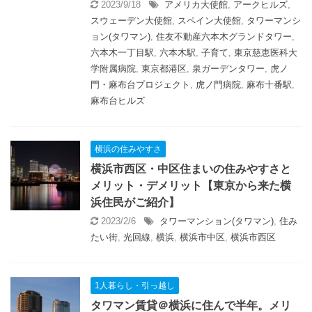
2023/9/18
アメリカ大使館
,
アークヒルズ
,
スウェーデン大使館
,
スペイン大使館
,
タワーマンシ
ョン(タワマン)
,
住友不動産六本木グランドタワー
,
六本木一丁目駅
,
六本木駅
,
子育て
,
東京慈恵医科大
学附属病院
,
東京都港区
,
泉ガーデンタワー
,
虎ノ
門・麻布台プロジェクト
,
虎ノ門病院
,
麻布十番駅
,
麻布台ヒルズ
横浜の住みやすさ
横浜市西区・中区住まいの住みやすさと
メリット・デメリット【東京から来た横
浜住民がご紹介】
2023/2/6
タワーマンション(タワマン)
,
住み
たい街
,
光回線
,
横浜
,
横浜市中区
,
横浜市西区
1人暮らし・引っ越し
タワマン賃貸＠横浜に住んで半年。メリ