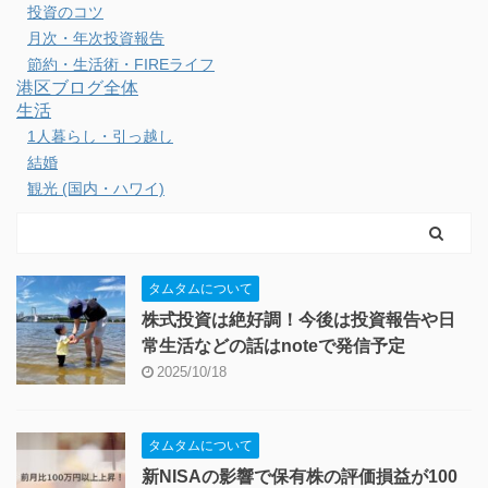
投資のコツ
月次・年次投資報告
節約・生活術・FIREライフ
港区ブログ全体
生活
1人暮らし・引っ越し
結婚
観光 (国内・ハワイ)
タムタムについて
株式投資は絶好調！今後は投資報告や日
常生活などの話はnoteで発信予定
2025/10/18
タムタムについて
新NISAの影響で保有株の評価損益が100