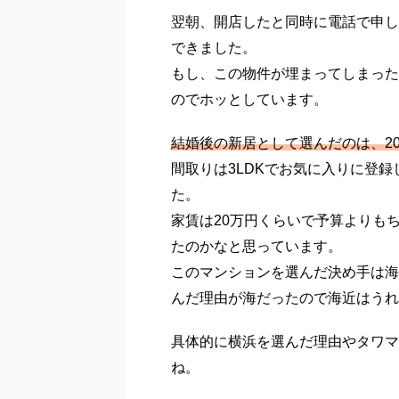
スーモで探した20件以上の物件の
たの3件だけ…。
スーモは最新の状況が反映されるま
かなと期待していたので3件しか見
内覧した3件の内訳は、1件目が横浜
い・関内エリア。
最終的には2件目と3件目のタワー
人気な場所なだけに悠長に考える時
ット・デメリットや家賃、地域など
翌朝、開店したと同時に電話で申し
できました。
もし、この物件が埋まってしまった
のでホッとしています。
結婚後の新居として選んだのは、2