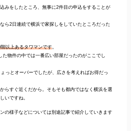
うち申し込みが可能な物件を確認してもらったらたっ
でに時差があるとは言え、10件くらいは内覧できる
れないとは思ってもいなかったです。
駅から徒歩10分以内の場所、2，3件目はみなとみら
マンションに絞りました。
間がないので内覧した後にカフェで2つの物件のメリ
比較した結果、2件目の物件を選ぶことに。
込みをしたところ、無事に2件目の申込をすることが
なら2日連続で横浜で家探しをしていたところだった
0階以上あるタワマンです
。