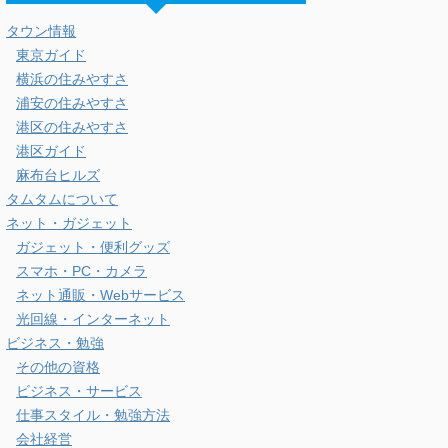
タムタム
外資系投資銀行勤務 / 会社経営 / 麻布十番在
住 / アラフォー / 投資家 / 京都大学大学院
MBA卒 / カメラ撮影(α7III) / バス釣り / 甲状
腺癌ステージ1で治療中 / ADHD / 運用資産
は8000万円 note:
https://note.com/moimoi_azabu
カテゴリー
タウン情報
東京ガイド
横浜の住みやすさ