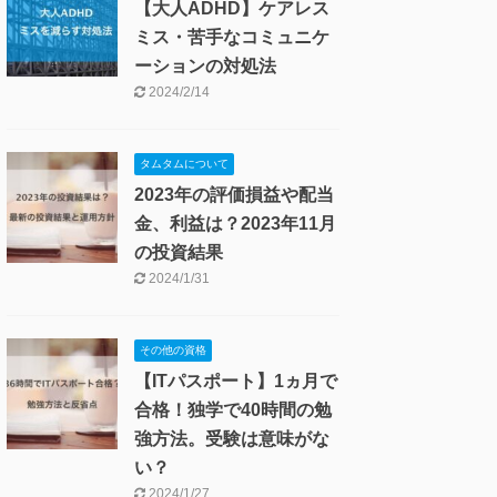
は投資報告や日常生活な
どの話はnoteで発信予定
2025/10/18
タムタムについて
新NISAの影響で保有株の
評価損益が100万円上
昇！2024年1月の投資結
果
2024/2/28
発達障害(ADHD・ASD)
【大人ADHD】ケアレス
ミス・苦手なコミュニケ
ーションの対処法
2024/2/14