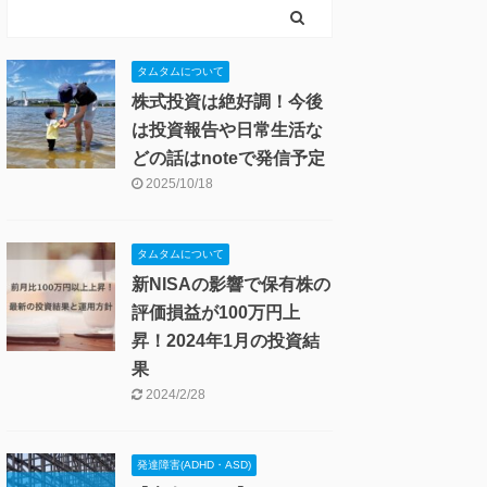
スキー・釣り
ロードバイク・自転車
病気・ケガ・健康管理
発達障害(ADHD・ASD)
投資・お金
保険・マネー
投資のコツ
月次・年次投資報告
節約・生活術・FIREライフ
港区ブログ全体
生活
1人暮らし・引っ越し
結婚
観光 (国内・ハワイ)
タムタムについて
株式投資は絶好調！今後