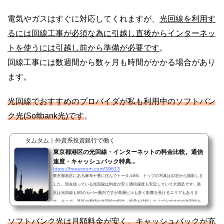
電気やガスはすぐに対応してくれますが、
光回線を利用す
るには回線工事が必須な為に引越し直後からインターネッ
トを使うには引越し前から準備が必要です
。
回線工事には数週間から数ヶ月も時間がかかる場合があり
ます。
光回線でおすすめのプロバイダが私も利用中のソフトバン
ク光(Softbank光)です
。
タムタム｜外資系投資銀行で働く
東京都港区の光回線・インターネットの料金比較。通信
速度・キャッシュバック特典...
https://freeeroom.com/39613
東京都港区にある麻布十番に住んでトータル5年。トップの写真は自宅から撮影しま
した。現在使っている光回線は料金が安く通信速度も安定していて大満足です。港
区は光回線も5Gのカバー圏内ですが高層ビルも多く影響を受けるエリアもありま
す。そこで、港区の事情や光回線の料金・特典を比較した上でおすすめの光回線を
ご紹介したいと思います。光回線の「SoftBank光」は4万円のキャッシュバック中！
自宅がある港区の光回線の通信速度を測定港区麻布十番の自宅の通信速度は上記の
ソフトバンク光は月額料金が安く、キャッシュバックが充