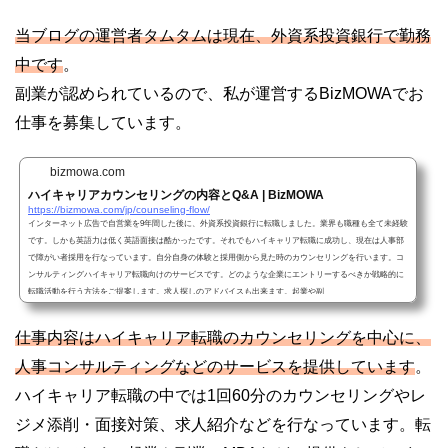
当ブログの運営者タムタムは現在、外資系投資銀行で勤務
中です
。
副業が認められているので、私が運営するBizMOWAでお
仕事を募集しています。
bizmowa.com
ハイキャリアカウンセリングの内容とQ&A | BizMOWA
https://bizmowa.com/jp/counseling-flow/
インターネット広告で自営業を9年間した後に、外資系投資銀行に転職しました。業界も職種も全て未経験
です。しかも英語力は低く英語面接は酷かったです。それでもハイキャリア転職に成功し、現在は人事部
で障がい者採用を行なっています。自分自身の体験と採用側から見た時のカウンセリングを行います。コ
ンサルティングハイキャリア転職向けのサービスです。どのような企業にエントリーするべきか戦略的に
転職活動を行う方法をご提案します。求人探しのアドバイスも出来ます。起業や副
仕事内容はハイキャリア転職のカウンセリングを中心に、
人事コンサルティングなどのサービスを提供しています
。
ハイキャリア転職の中では1回60分のカウンセリングやレ
ジメ添削・面接対策、求人紹介などを行なっています。転