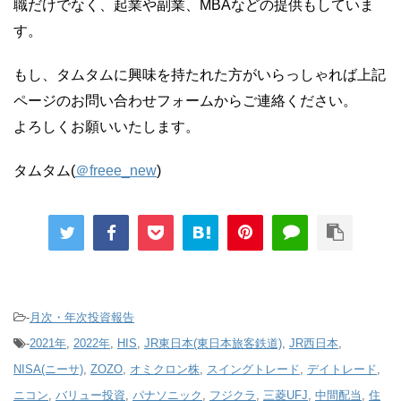
職だけでなく、起業や副業、MBAなどの提供もしていま
す。
もし、タムタムに興味を持たれた方がいらっしゃれば上記
ページのお問い合わせフォームからご連絡ください。
よろしくお願いいたします。
タムタム(
＠freee_new
)
-
月次・年次投資報告
-
2021年
,
2022年
,
HIS
,
JR東日本(東日本旅客鉄道)
,
JR西日本
,
NISA(ニーサ)
,
ZOZO
,
オミクロン株
,
スイングトレード
,
デイトレード
,
ニコン
,
バリュー投資
,
パナソニック
,
フジクラ
,
三菱UFJ
,
中間配当
,
住