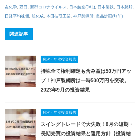
友化学
,
双日
,
新型コロナウイルス
,
日本航空(JAL)
,
日本製鉄
,
日本郵船
,
日経平均株価
,
旭化成
,
本田技研工業
,
神戸製鋼所
,
良品計画(無印)
関連記事
月次・年次投資報告
持株全て権利確定も含み益は50万円アッ
プ！神戸製鋼所は一時500万円を突破。
2023年9月の投資結果
月次・年次投資報告
スイングトレードで大失敗！8月の短期・
長期売買の投資結果と運用方針【投資結