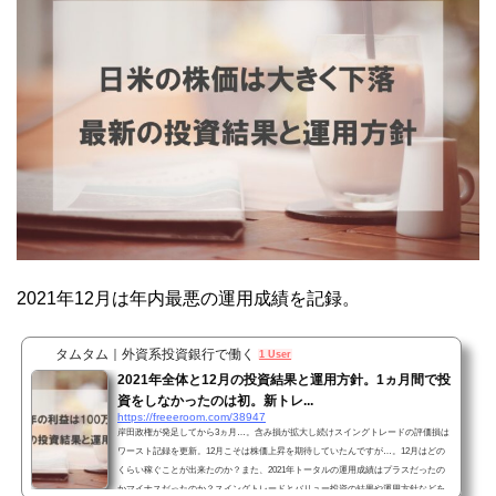
2021年12月は年内最悪の運用成績を記録。
タムタム｜外資系投資銀行で働く
1 User
2021年全体と12月の投資結果と運用方針。1ヵ月間で投
資をしなかったのは初。新トレ...
https://freeeroom.com/38947
岸田政権が発足してから3ヵ月…。含み損が拡大し続けスイングトレードの評価損は
ワースト記録を更新。12月こそは株価上昇を期待していたんですが…。12月はどの
くらい稼ぐことが出来たのか？また、2021年トータルの運用成績はプラスだったの
かマイナスだったのか？スイングトレードとバリュー投資の結果や運用方針などを