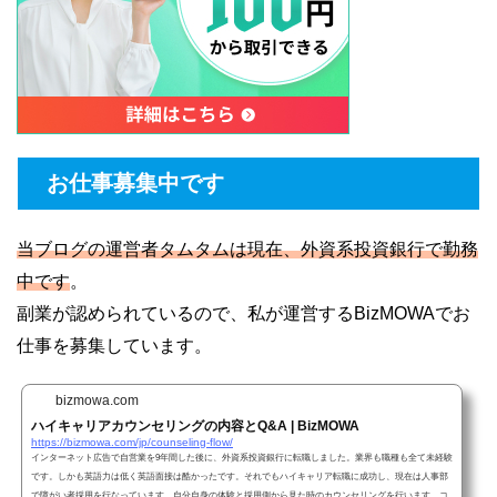
お仕事募集中です
当ブログの運営者タムタムは現在、外資系投資銀行で勤務
中です
。
副業が認められているので、私が運営するBizMOWAでお
仕事を募集しています。
bizmowa.com
ハイキャリアカウンセリングの内容とQ&A | BizMOWA
https://bizmowa.com/jp/counseling-flow/
インターネット広告で自営業を9年間した後に、外資系投資銀行に転職しました。業界も職種も全て未経験
です。しかも英語力は低く英語面接は酷かったです。それでもハイキャリア転職に成功し、現在は人事部
で障がい者採用を行なっています。自分自身の体験と採用側から見た時のカウンセリングを行います。コ