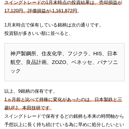
スイングトレードの1月末時点の投資結果は、売却損益が
17,120円、評価損益が-1,161,872円
。
1月末時点で保有している銘柄は次の通りです。
投資額が多きいい順に並べると、
神戸製鋼所、住友化学、フジクラ、HIS、日本
航空、良品計画、ZOZO、ベネッセ、パナソニ
ック
以上、9銘柄の保有です。
1ヵ月前と比べて持株に変化があったのは、日本製鉄と三
菱UFJ、本田技研です
。
スイングトレードで保有するどの銘柄も本来の時間軸から
予想以上に長く持ち続けている為に早めに処分したいとい