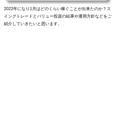
ご紹介していきたいと思います。2021年の投資結果と2022年の投資目標2021年もあ
っという間の1年間でしたね。特に、12月は色々と忙しくしていたこともあり気付け
2022年になり1月はどのくらい稼ぐことが出来たのか？ス
ば大納会という具合でした。新型コロナウイルスが感染拡...
イングトレードとバリュー投資の結果や運用方針などをご
紹介していきたいと思います。