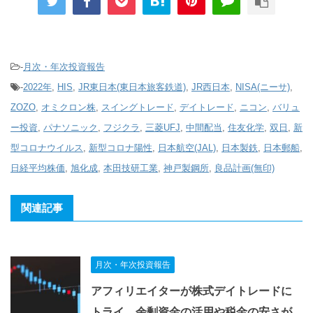
-
月次・年次投資報告
-
2022年
,
HIS
,
JR東日本(東日本旅客鉄道)
,
JR西日本
,
NISA(ニーサ)
,
ZOZO
,
オミクロン株
,
スイングトレード
,
デイトレード
,
ニコン
,
バリュ
ー投資
,
パナソニック
,
フジクラ
,
三菱UFJ
,
中間配当
,
住友化学
,
双日
,
新
型コロナウイルス
,
新型コロナ陽性
,
日本航空(JAL)
,
日本製鉄
,
日本郵船
,
日経平均株価
,
旭化成
,
本田技研工業
,
神戸製鋼所
,
良品計画(無印)
関連記事
月次・年次投資報告
アフィリエイターが株式デイトレードに
トライ。余剰資金の活用や税金の安さが