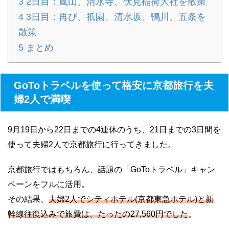
3
2日目：嵐山、清水寺、伏見稲荷大社を散策
4
3日目：再び、祇園、清水坂、鴨川、五条を
散策
5
まとめ
GoToトラベルを使って格安に京都旅行を夫
婦2人で満喫
9月19日から22日までの4連休のうち、21日までの3日間を
使って夫婦2人で京都旅行に行ってきました。
京都旅行ではもちろん、話題の「GoToトラベル」キャン
ペーンをフルに活用。
その結果、
夫婦2人でシティホテル(京都東急ホテル)と新
幹線往復込みで旅費は、たったの27,560円でした
。