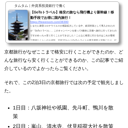
タムタム｜外資系投資銀行で働く
【GoToトラベル】格安の旅なら飛行機より新幹線！移
動手段でお得に国内旅行！
https://freeeroom.com/38390
いまだに新型コロナウイルスが感染拡大している中、経済対策として導入されたの
が「GoToトラベル」。このキャンペーンを使って4連休に京都へ旅行に行ってきたの
ですがめっちゃ安く行くことができました！こんなに格安に行けるのはこれが最初
で最後なくらいのお値段。10月1日からはGoToトラベルが東京都民も対象になり、紅
葉の季節と相まって京都旅行を考えている人も多いはず。そこで、GoToトラベルを
使って京都旅行がどのくらい安く行くことができたのか、ご紹介したいと思いま
京都旅行がなぜここまで格安に行くことができたのか、ど
す。GoToトラベルで2泊3日の京都旅行が2.7万円と格安！京...
んな旅行なら安く行くことができるのか、この記事でご紹
介しているのでよかったらご覧ください。
それで、この2泊3日の京都旅行では次の予定で観光しまし
た。
1日目：八坂神社や祇園、先斗町、鴨川を散
策
2日目：嵐山、清水寺、伏見稲荷大社を散策