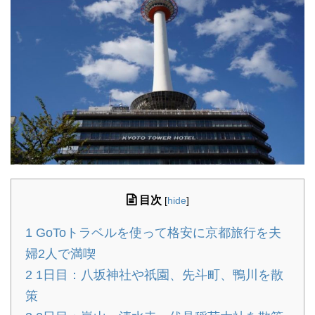
目次
[
hide
]
1
GoToトラベルを使って格安に京都旅行を夫
婦2人で満喫
2
1日目：八坂神社や祇園、先斗町、鴨川を散
策