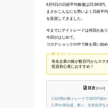
6月5日の日経平均株価は22,863円
まさかこんなにも勢いよく日経平均
を投資してきました。
今までにデイトレードは何回かあり
今回がはじめて。
コロナショックの中で株を買い始め
ポイント
有名企業の株が数百円からスマ
投資初心者におすすめ！
目次
[
hide
]
1
5日間の株トレードで18万円儲か
2
JRや旭化成、東レ、住友化学など