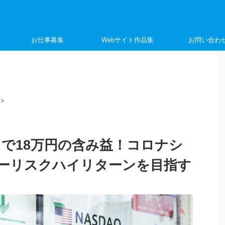
く
お仕事募集
Webサイト作品集
お問い合わ
>
日で18万円の含み益！コロナシ
ーリスクハイリターンを目指す