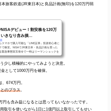
本旅客鉄道(JR東日本)と良品計画(無印)を120万円弱
NISAデビュー！割安株を120万
。いきなり含み損…
38
らスマホで購入可能な「LINE証券」投資初心者に
で株安。NISAでJR東日本・良品計画を買った
る緊急事態宣言発令で一時はリーマンショックを
ロナショック。実需ではコロナショックの方が影
いですが、金融市場では意外にも回復が早いで
う少し積極的にやってみようと決意。
うことができ、小さいリスクでリターンが得られ
ぶりに株式投資をやってみました。ちなみに前回
資金として1000万円を確保。
間くらいリクルー...
、674万円。
っとのプラス
。
8万円も含み益になるとは思ってもいなかったです。
用取引を使いながら1日に1億円以上取引してもせい