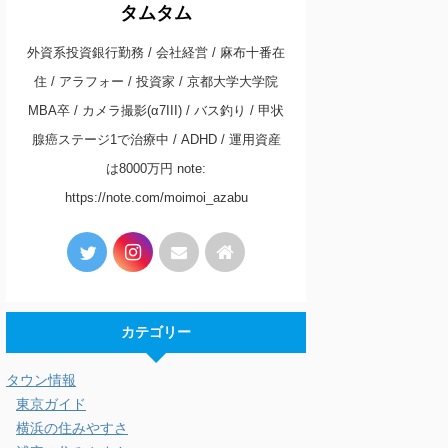
タムタム
外資系投資銀行勤務 / 会社経営 / 麻布十番在
住 / アラフォー / 投資家 / 京都大学大学院
MBA卒 / カメラ撮影(α7III) / バス釣り / 甲状
腺癌ステージ1で治療中 / ADHD / 運用資産
は8000万円 note:
https://note.com/moimoi_azabu
カテゴリー
タウン情報
東京ガイド
横浜の住みやすさ