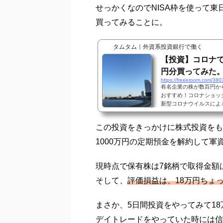
せっかくなのでNISA枠を使って東日
買ってみることに。
タムタム｜外資系投資銀行で働く
【投資】コロナで
円分買ってみた
https://freeeroom.com/380
有名企業の株が数百円か
おすすめ！コロナショック
新型コロナウイルスによ
上回ると言われていたコ
響が大きいのは間違いな
この投資をきっかけに株式投資をも
す。今なら割安で株を買
そうと思ってほぼ3ヶ月
1000万円の定期預金を解約して軍
やったのが3月初旬。10日
現時点で保有株は7銘柄で取得金額は
そして、
評価損益は、18万円ちょ
まさか、5日間投資をやってみて1
デイトレードをやっていた時には信