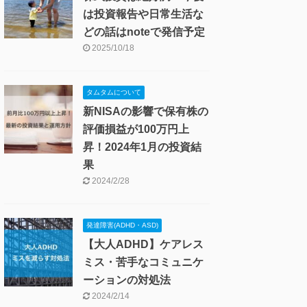
は投資報告や日常生活な
どの話はnoteで発信予定
2025/10/18
タムタムについて
新NISAの影響で保有株の
評価損益が100万円上
昇！2024年1月の投資結
果
2024/2/28
発達障害(ADHD・ASD)
【大人ADHD】ケアレス
ミス・苦手なコミュニケ
ーションの対処法
2024/2/14