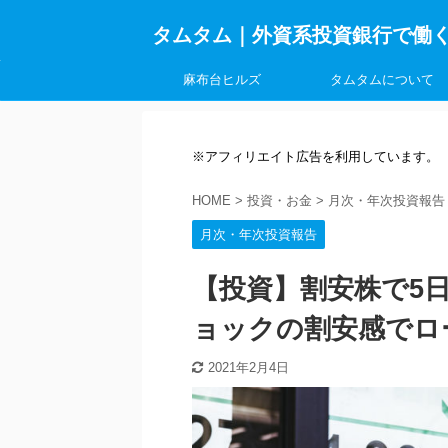
タムタム｜外資系投資銀行で働
麻布台ヒルズ
タムタムについて
※アフィリエイト広告を利用しています。
HOME
>
投資・お金
>
月次・年次投資報告
月次・年次投資報告
【投資】割安株で5
ョックの割安感でロ
2021年2月4日