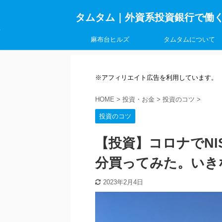
タムタム｜外資系投資銀行で働
麻布台ヒルズ
タムタムについて
※アフィリエイト広告を利用しています。
HOME
>
投資・お金
>
投資のコツ
>
投資のコツ
【投資】コロナでNI
分買ってみた。いき
2023年2月4日