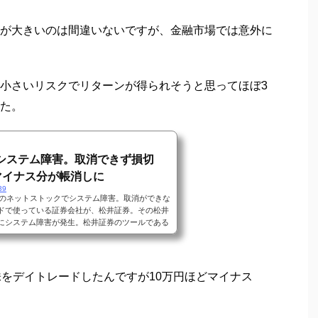
が大きいのは間違いないですが、金融市場では意外に
小さいリスクでリターンが得られそうと思ってほぼ3
た。
でシステム障害。取消できず損切
マイナス分が帳消しに
39
証券のネットストックでシステム障害。取消ができな
ドで使っている証券会社が、松井証券。その松井
にシステム障害が発生。松井証券のツールである
ードで12時34分に300株発注。すぐにその買い
たらずっと「取消中」となるだけで処理されず。
そのまま12時40分に約定。この時点で既に含み損
時間帯は日経平均株価が前日比650円安だったの
株をデイトレードしたんですが10万円ほどマイナス
た。処理が全...