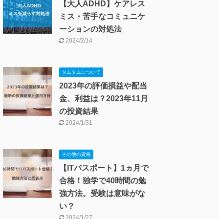
は投資報告や日常生活な
どの話はnoteで発信予定
2025/10/18
タムタムについて
新NISAの影響で保有株の
評価損益が100万円上
昇！2024年1月の投資結
果
2024/2/28
発達障害(ADHD・ASD)
【大人ADHD】ケアレス
ミス・苦手なコミュニケ
ーションの対処法
2024/2/14