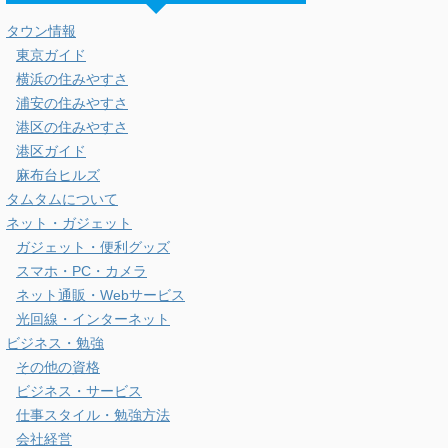
タムタム
外資系投資銀行勤務 / 会社経営 / 麻布十番在
住 / アラフォー / 投資家 / 京都大学大学院
MBA卒 / カメラ撮影(α7III) / バス釣り / 甲状
腺癌ステージ1で治療中 / ADHD / 運用資産
は8000万円 note:
https://note.com/moimoi_azabu
カテゴリー
タウン情報
東京ガイド
横浜の住みやすさ