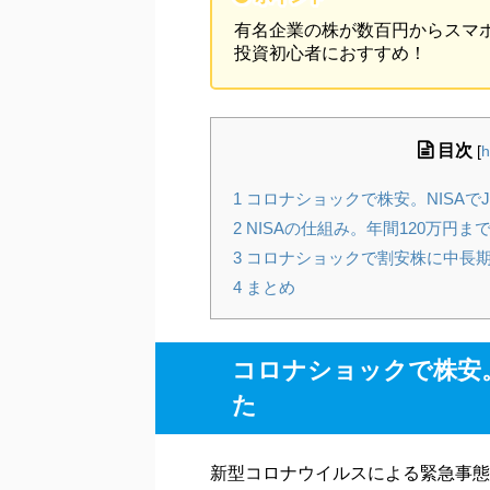
有名企業の株が数百円からスマ
投資初心者におすすめ！
目次
[
h
1
コロナショックで株安。NISAで
2
NISAの仕組み。年間120万円
3
コロナショックで割安株に中長
4
まとめ
コロナショックで株安。
た
新型コロナウイルスによる緊急事態