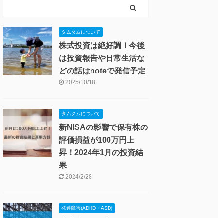
スキー・釣り
ロードバイク・自転車
病気・ケガ・健康管理
発達障害(ADHD・ASD)
投資・お金
保険・マネー
投資のコツ
月次・年次投資報告
節約・生活術・FIREライフ
港区ブログ全体
生活
1人暮らし・引っ越し
結婚
観光 (国内・ハワイ)
タムタムについて
株式投資は絶好調！今後