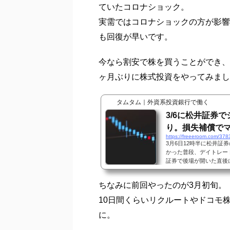
ていたコロナショック。
実需ではコロナショックの方が影響
も回復が早いです。
今なら割安で株を買うことができ、
ヶ月ぶりに株式投資をやってみまし
タムタム｜外資系投資銀行で働く
3/6に松井証券
り。損失補償で
https://freeeroom.com/378
3月6日12時半に松井
かった普段、デイトレー
証券で後場が開いた直後
ネットストック・ハイスピ
注文を取消しようと思っ
ちなみに前回やったのが3月初旬。
結局、取消処理されずに
を抱える状態。特にこの
10日間くらいリクルートやドコモ
で含み損が増すばかりでし
に。