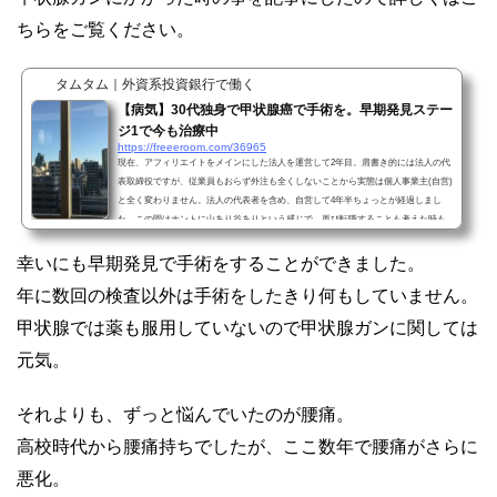
ちらをご覧ください。
タムタム｜外資系投資銀行で働く
【病気】30代独身で甲状腺癌で手術を。早期発見ステー
ジ1で今も治療中
https://freeeroom.com/36965
現在、アフィリエイトをメインにした法人を運営して2年目。肩書き的には法人の代
表取締役ですが、従業員もおらず外注も全くしないことから実態は個人事業主(自営)
と全く変わりません。法人の代表者を含め、自営して4年半ちょっとが経過しまし
た。この間はホントに山あり谷ありという感じで、再び転職することも考えた時も
ありました。そんなある日、まだ30代で人生も仕事もこれからという時に癌に。備
忘録のためにも、身体に違和感を持って病院に行ってから手術をするまでの話を書
幸いにも早期発見で手術をすることができました。
いてみました。(トップの写真は入院していた病院の休憩...
年に数回の検査以外は手術をしたきり何もしていません。
甲状腺では薬も服用していないので甲状腺ガンに関しては
元気。
それよりも、ずっと悩んでいたのが腰痛。
高校時代から腰痛持ちでしたが、ここ数年で腰痛がさらに
悪化。