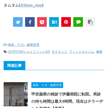
タムタム(
＠freee_new
)
-
病気・ケガ・健康管理
-
JOYFIT24(ジョイフィット24)
,
ダイエット
,
フィットネスジム
,
腰痛
関連記事
病気・ケガ・健康管理
甲状腺癌の検診で伊藤病院に転院。再診
の待ち時間は最大4時間。現在はチラーヂ