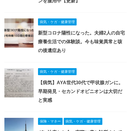
ンを服用中【更新】
病気・ケガ・健康管理
新型コロナ陽性になった。夫婦2人の自宅
療養生活での体験談。今も味覚異常と咳
の後遺症あり
病気・ケガ・健康管理
【病気】AYA世代30代で甲状腺ガンに。
早期発見・セカンドオピニオンは大切だ
と実感
保険・マネー
病気・ケガ・健康管理