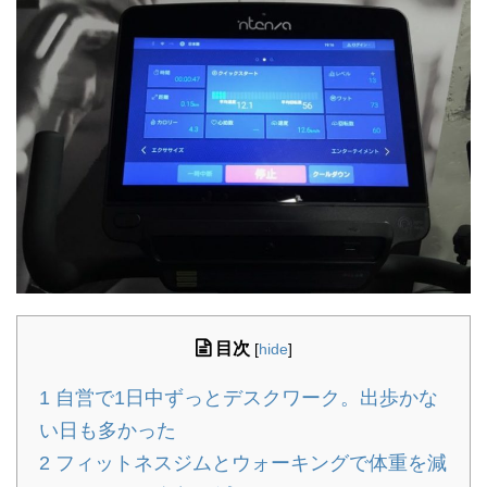
目次
[
hide
]
1
自営で1日中ずっとデスクワーク。出歩かな
い日も多かった
2
フィットネスジムとウォーキングで体重を減