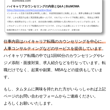
bizmowa.com
ハイキャリアカウンセリングの内容とQ&A | BizMOWA
https://bizmowa.com/jp/counseling-flow/
インターネット広告で自営業を9年間した後に、外資系投資銀行に転職しました。業界も職種も全て未経験
です。しかも英語力は低く英語面接は酷かったです。それでもハイキャリア転職に成功し、現在は人事部
で障がい者採用を行なっています。自分自身の体験と採用側から見た時のカウンセリングを行います。コ
ンサルティングハイキャリア転職向けのサービスです。どのような企業にエントリーするべきか戦略的に
転職活動を行う方法をご提案します。求人探しのアドバイスも出来ます。起業や副
仕事内容はハイキャリア転職のカウンセリングを中心に、
人事コンサルティングなどのサービスを提供しています
。
ハイキャリア転職の中では1回60分のカウンセリングやレ
ジメ添削・面接対策、求人紹介などを行なっています。転
職だけでなく、起業や副業、MBAなどの提供もしていま
す。
もし、タムタムに興味を持たれた方がいらっしゃれば上記
ページのお問い合わせフォームからご連絡ください。
よろしくお願いいたします。