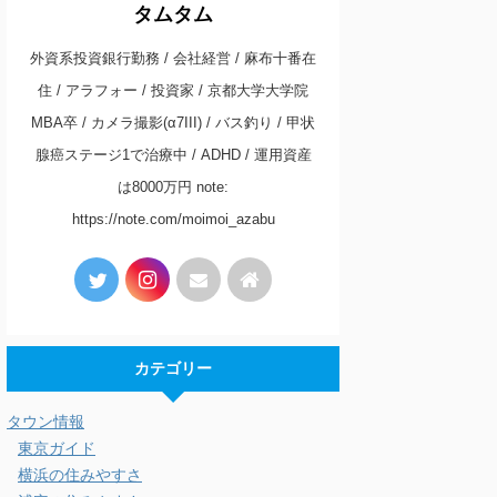
タムタム
外資系投資銀行勤務 / 会社経営 / 麻布十番在
住 / アラフォー / 投資家 / 京都大学大学院
MBA卒 / カメラ撮影(α7III) / バス釣り / 甲状
腺癌ステージ1で治療中 / ADHD / 運用資産
は8000万円 note:
https://note.com/moimoi_azabu
カテゴリー
タウン情報
東京ガイド
横浜の住みやすさ