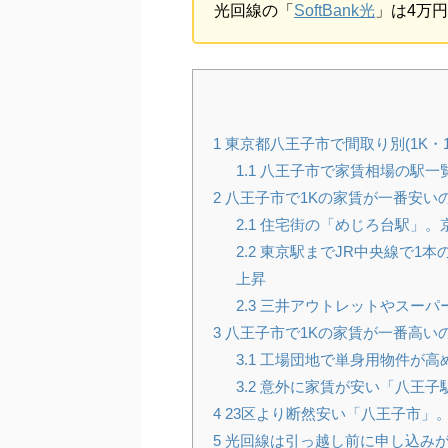
光回線の「
SoftBank光
」は4万
1
東京都八王子市で間取り別(1K・1
1.1
八王子市で家賃相場の駅一覧
2
八王子市で1Kの家賃が一番安い
2.1
住宅街の「めじろ台駅」。京
2.2
東京駅までJR中央線で1本
上昇
2.3
三井アウトレットやスーパ
3
八王子市で1Kの家賃が一番高い
3.1
工場団地で単身用物件が高め
3.2
意外に家賃が安い「八王子
4
23区より断然安い「八王子市」
5
光回線は引っ越し前に申し込み