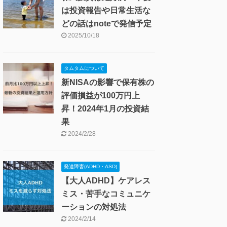
は投資報告や日常生活な
どの話はnoteで発信予定
2025/10/18
タムタムについて
新NISAの影響で保有株の
評価損益が100万円上
昇！2024年1月の投資結
果
2024/2/28
発達障害(ADHD・ASD)
【大人ADHD】ケアレス
ミス・苦手なコミュニケ
ーションの対処法
2024/2/14