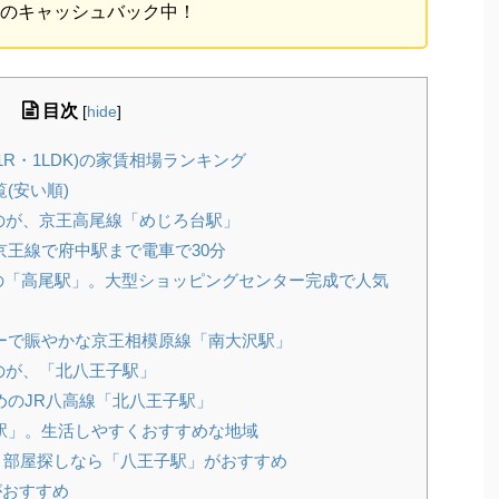
円のキャッシュバック中！
目次
[
hide
]
R・1LDK)の家賃相場ランキング
(安い順)
のが、京王高尾線「めじろ台駅」
王線で府中駅まで電車で30分
の「高尾駅」。大型ショッピングセンター完成で人気
ーで賑やかな京王相模原線「南大沢駅」
のが、「北八王子駅」
のJR八高線「北八王子駅」
駅」。生活しやすくおすすめな地域
。部屋探しなら「八王子駅」がおすすめ
がおすすめ