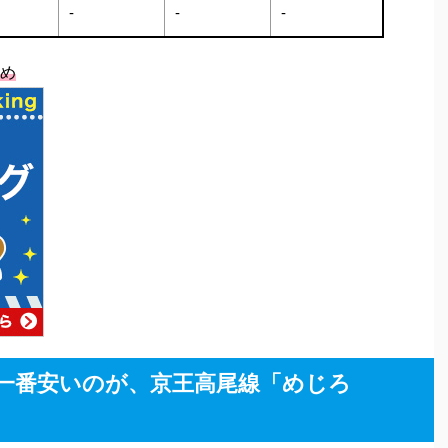
-
-
-
め
が一番安いのが、京王高尾線「めじろ