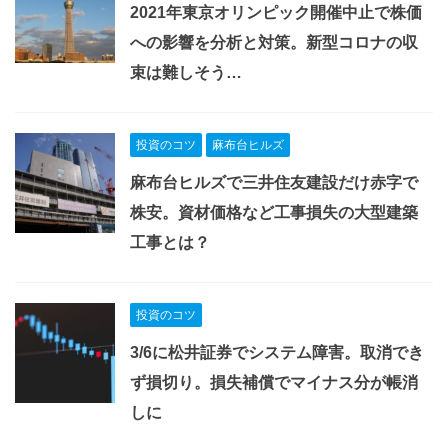
2021年東京オリンピック開催中止で株価
への影響を分析と対策。新型コロナの収
束は難しそう…
投資のコツ
麻布台ヒルズ
麻布台ヒルズで三井住友建設だけ赤字で
株安。資材価格など工事損失の大型建築
工事とは？
投資のコツ
3/6に松井証券でシステム障害。取消でき
ず損切り。損失補償でマイナス分が帳消
しに