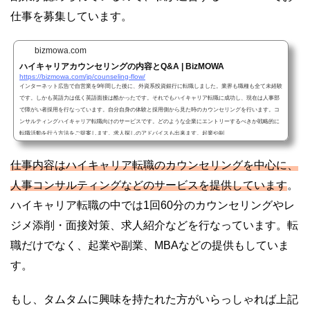
仕事を募集しています。
bizmowa.com
ハイキャリアカウンセリングの内容とQ&A | BizMOWA
https://bizmowa.com/jp/counseling-flow/
インターネット広告で自営業を9年間した後に、外資系投資銀行に転職しました。業界も職種も全て未経験
です。しかも英語力は低く英語面接は酷かったです。それでもハイキャリア転職に成功し、現在は人事部
で障がい者採用を行なっています。自分自身の体験と採用側から見た時のカウンセリングを行います。コ
ンサルティングハイキャリア転職向けのサービスです。どのような企業にエントリーするべきか戦略的に
転職活動を行う方法をご提案します。求人探しのアドバイスも出来ます。起業や副
仕事内容はハイキャリア転職のカウンセリングを中心に、
人事コンサルティングなどのサービスを提供しています
。
ハイキャリア転職の中では1回60分のカウンセリングやレ
ジメ添削・面接対策、求人紹介などを行なっています。転
職だけでなく、起業や副業、MBAなどの提供もしていま
す。
もし、タムタムに興味を持たれた方がいらっしゃれば上記