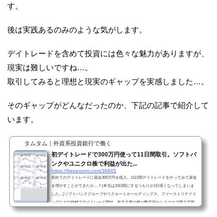
す。
後は実践あるのみのような気がします。
デイトレードを含めて投資には色々な魅力がありますが、
現実は難しいですね…。
取引してみると理想と現実のギャップを実感しました…。
そのギャップがどんなだったのか、下記の記事で紹介して
います。
タムタム｜外資系投資銀行で働く
初デイトレードで300万円使って11日間取引。ソフトバ
ンクやユニクロ株で利益が出た...
https://freeeroom.com/36945
初めてのデイトレードに資金300万円を投入。11日間デイトレードをやってみて資金
を増やすことができたか…？(本当は10日間にするつもりが1日遅くなってしまいま
した…)ソフトバンクグループやリクルートホールディングス、ファーストリテイリ
ングなどの銘柄でデイトレード開始。有名企業の株が数百円からスマホで購入可能
な「LINE証券」投資初心者におすすめ！松井証券の1日信用取引を使ってデイトレー