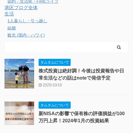
節約・生活術・FIREライフ
港区ブログ全体
生活
1人暮らし・引っ越し
結婚
観光 (国内・ハワイ)
タムタムについて
株式投資は絶好調！今後は投資報告や日
常生活などの話はnoteで発信予定
2025/10/18
タムタムについて
新NISAの影響で保有株の評価損益が100
万円上昇！2024年1月の投資結果
2024/2/28