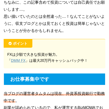
ド初めてのデイトレードでは、新規に口座開設したばかりの松井証券を使いまし
ちなみに、この記事含めて投資については自己責任でお願
た。松井証券の1日信用取引というデイトレード専用の取引...
いします…。
思い描いていたのとは全然違った…！なんてことがないよ
うに、収支ブログとかは見ておくと投資は簡単じゃないと
いうことが分かるかもしれません。
ポイント
FXは少額で大きな投資が魅力。
「
DMM FX
」は最大20万円キャッシュバック中！
お仕事募集中です
当ブログの運営者タムタムは現在、外資系投資銀行で勤務
中です
。
副業が認められているので、私が運営するBizMOWAでお