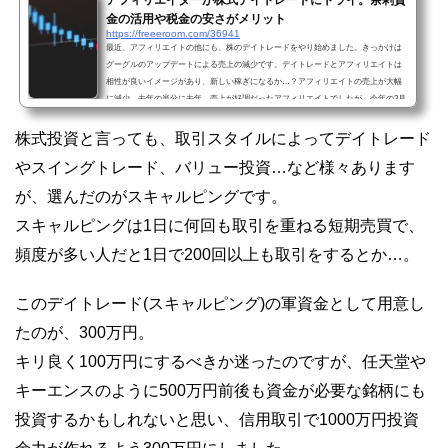
アフィリエイターが株式デイトレードにトライ。余剰資
金の活用や税金の安さがメリット
https://freeeroom.com/36941
最近、アフィリエイトの他にも、株のデイトレードをやり始めました。きっかけは
グーグルのアップデートによる売上の減少です。デイトレードとアフィリエイトは
相性が良いイメージがあり、新しい稼ぎになるか…？アフィリエイトの売上が大幅
に減少…去年の半分に去年、売上が好調だったアフィリエイトでしたが、今年の3月
くらいから徐々に売上が減少し今月は去年の半分くらいになりそうです。副業で有
名なアフィリエイトですが、自分の場合にはこれが本業なので売上がこんなにも下
株式投資と言っても、取引スタイルによってデイトレード
がってしまうと大ダメージです…。去年、節税のために個人...
やスイングトレード、バリュー投資…など様々あります
が、選んだのがスキャルピングです。
スキャルピングは1日に何回も取引を重ねる短期売買で、
頻度が多い人だと1日で200回以上も取引をするとか…。
このデイトレード(スキャルピング)の軍資金として用意し
たのが、300万円。
キリ良く100万円にするべきか迷ったのですが、任天堂や
キーエンスのように500万円前後も資金が必要な銘柄にも
投資するかもしれないと思い、信用取引で1000万円投資