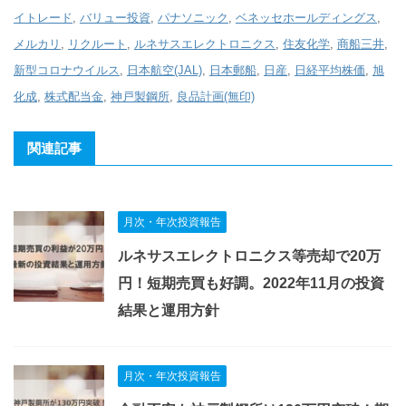
イトレード
,
バリュー投資
,
パナソニック
,
ベネッセホールディングス
,
メルカリ
,
リクルート
,
ルネサスエレクトロニクス
,
住友化学
,
商船三井
,
新型コロナウイルス
,
日本航空(JAL)
,
日本郵船
,
日産
,
日経平均株価
,
旭
化成
,
株式配当金
,
神戸製鋼所
,
良品計画(無印)
関連記事
月次・年次投資報告
ルネサスエレクトロニクス等売却で20万
円！短期売買も好調。2022年11月の投資
結果と運用方針
月次・年次投資報告