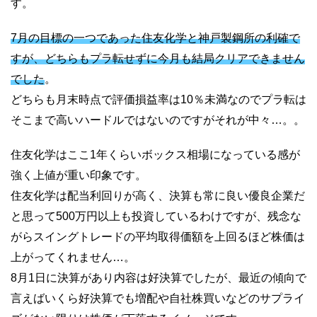
す。
7月の目標の一つであった住友化学と神戸製鋼所の利確で
すが、どちらもプラ転せずに今月も結局クリアできません
でした
。
どちらも月末時点で評価損益率は10％未満なのでプラ転は
そこまで高いハードルではないのですがそれが中々…。。
住友化学はここ1年くらいボックス相場になっている感が
強く上値が重い印象です。
住友化学は配当利回りが高く、決算も常に良い優良企業だ
と思って500万円以上も投資しているわけですが、残念な
がらスイングトレードの平均取得価額を上回るほど株価は
上がってくれません…。
8月1日に決算があり内容は好決算でしたが、最近の傾向で
言えばいくら好決算でも増配や自社株買いなどのサプライ