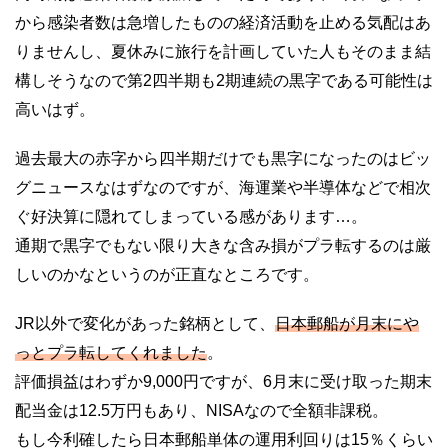
から感染者数は急増したものの経済活動を止める気配はあ
りませんし、夏休みに旅行を計画していた人もそのまま結
構しそうなので第2四半期も2期連続の黒字である可能性は
高いはず。
過去最大の赤字から四半期だけでも黒字になったのはビッ
グニュースなはずなのですが、海運業や半導体などで相次
ぐ好決算に隠れてしまっている感があります…。
通期で黒字でもない限り大きな含み損がプラ転するのは厳
しいのかなというのが正直なところです。
JR以外で変化があった銘柄として、
日本郵船が月末にや
っとプラ転してくれました
。
評価損益はわずか9,000円ですが、6月末に受け取った期末
配当金は12.5万円もあり、NISAなので全額非課税。
もし今利確したら日本郵船単体の運用利回りは15％くらい