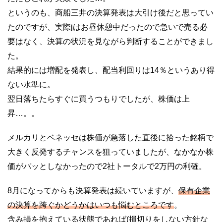
というのも、商船三井の決算発表は大引け後だと思ってい
たのですが、実際jはお昼休憩中だったので急いで売る必
要はなく、決算の状況を見ながら判断することができまし
た。
結果的には増配を発表し、配当利回りは14％というあり得
ない水準に。
翌日落ちたらすぐに買うつもりでしたが、株価は上
昇…。。
メルカリとベネッセは株価が急落した直後に拾った銘柄で
大きく反発するチャンスを狙っていましたが、なかなか株
価がパッとしなかったので2社トータルで2万円の利確。
8月になってからも決算発表は続いていますが、
保有企業
の決算を跨ぐかどうかはいつも悩むところです
。
含み損を抱えている状態であれば(損切りをしない方針な