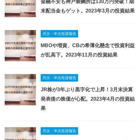
金融不安も神戸製鋼所は130万円突破！期
末配当金もゲット。2023年3月の投資結果
月次・年次投資報告
MBOや増資、CBの希薄化懸念で投資利益
が乱高下。2023年11月の投資結果
月次・年次投資報告
JR株が3年ぶり黒字化で上昇！3月末決算
発表後の株価が心配。2023年4月の投資結
果
月次・年次投資報告