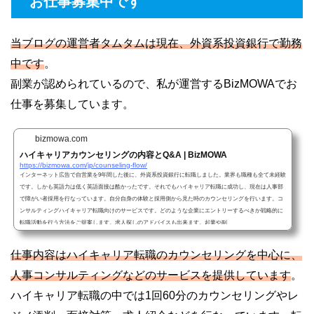
お仕事募集中です
当ブログの運営者タムタムは現在、外資系投資銀行で勤務
中です
。
副業が認められているので、私が運営するBizMOWAでお
仕事を募集しています。
bizmowa.com
ハイキャリアカウンセリングの内容とQ&A | BizMOWA
https://bizmowa.com/jp/counseling-flow/
インターネット広告で自営業を9年間した後に、外資系投資銀行に転職しました。業界も職種も全て未経験
です。しかも英語力は低く英語面接は酷かったです。それでもハイキャリア転職に成功し、現在は人事部
で障がい者採用を行なっています。自分自身の体験と採用側から見た時のカウンセリングを行います。コ
ンサルティングハイキャリア転職向けのサービスです。どのような企業にエントリーするべきか戦略的に
転職活動を行う方法をご提案します。求人探しのアドバイスも出来ます。起業や副
仕事内容はハイキャリア転職のカウンセリングを中心に、
人事コンサルティングなどのサービスを提供しています
。
ハイキャリア転職の中では1回60分のカウンセリングやレ