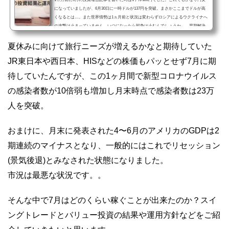
になっていましたが、6月30日に一時ドルが137円を突破。まさかここまでドルが高
くなるとは…。また世界情勢は1ヵ月前と状況は変わらずロシアによるウクライナへ
の攻撃は止まっていません。いつになったら戦争は止むんでしょうか…。早期解決
を願うばかりです。。6月は、ドルが高くなり、アメリカ株が大きく売られた1ヵ月
でした。一時は投資をするなら最強と言われたアメリカ株ですが、6月は下落してば
夏休みに向けて旅行ニーズが増えるかなと期待していた
かりでまだまだ下がりそうな予感です…。6月はどのくらい...
JR東日本や西日本、HISなどの株価もパッとせず7月に期
待していたんですが、この1ヶ月間で新型コロナウイルス
の感染者数が10倍弱も増加し月末時点で感染者数は23万
人を突破。
おまけに、月末に発表された4〜6月のアメリカのGDPは2
期連続のマイナスとなり、一般的にはこれでリセッション
(景気後退)とみなされた状態になりました。
市況は最悪な状況です。。
そんな中で7月はどのくらい稼ぐことが出来たのか？スイ
ングトレードとバリュー投資の結果や運用方針などをご紹