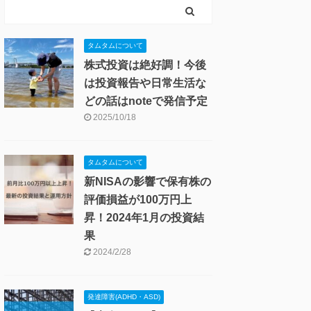
スキー・釣り
ロードバイク・自転車
病気・ケガ・健康管理
発達障害(ADHD・ASD)
投資・お金
保険・マネー
投資のコツ
月次・年次投資報告
節約・生活術・FIREライフ
港区ブログ全体
生活
1人暮らし・引っ越し
結婚
観光 (国内・ハワイ)
タムタムについて
株式投資は絶好調！今後