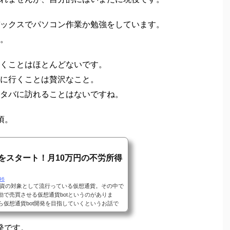
み。
pic.twitter.com/jhGtLPYcN1
 (@freeeroom_new)
August 14, 2022
れませんが、自分的にはいまだに現役です。
ックスでパソコン作業か勉強をしています。
。
くことはほとんどないです。
に行くことは贅沢なこと。