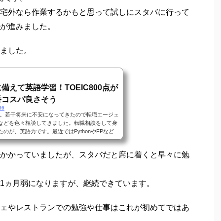
タバに訪れることはないですね。
頃。
発をスタート！月10万円の不労所得
96
投資の対象として流行っている仮想通貨。その中で
動で売買させる仮想通貨botというのがありま
ら仮想通貨bot開発を目指していくというお話で
くれる、仮想通貨botとは？仮想通貨botとは、
ドするプログラムのことです。今や仮想通貨は決
開発です。
象としての意味合いの方が強いと思います。仮想
株式投資やFXと同様に簡単です。取引所や販売所
宅外なら作業するかもと思って試しにスタバに行って
リアムなどの仮...
が進みました。
ました。