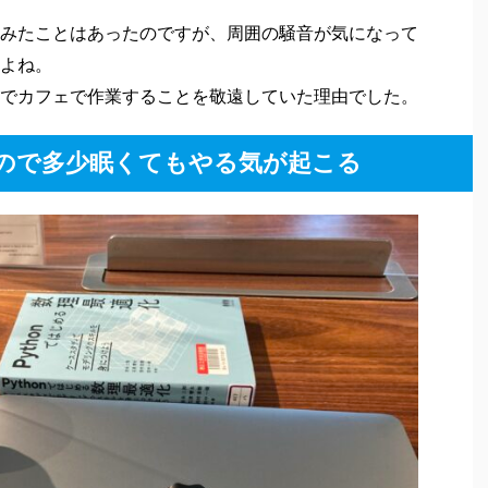
備えて英語学習！TOEIC800点が
番コスパ良さそう
86
年…。若干将来に不安になってきたので転職エージェ
などを色々相談してきました。転職相談をして身
のが、英語力です。最近ではPythonやFPなど
今回なぜ英語の勉強を始めたのか、現状の英語レ
たいと思います。転職活動を意識してTOEIC
かかっていましたが、スタバだと席に着くと早々に勉
ここ数年いわゆるFIREライフを送っていますが、
フィリエイトの売上が激減しています。今の生活
ありませんが、万...
1ヵ月弱になりますが、継続できています。
ェやレストランでの勉強や仕事はこれが初めてではあ
みたことはあったのですが、周囲の騒音が気になって
よね。
でカフェで作業することを敬遠していた理由でした。