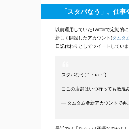
目次
[
hid
1
「スタバなう」。仕事や勉強は
2
スタバなら拘束されるので多少
3
集中して作業できるスタバの店
4
スタバで仕事や勉強をする時に
5
まとめ
「スタバなう」。仕事
以前運用していたTwitterで定期
新しく開設したアカウント(
タムタ
日記代わりとしてツイートしていま