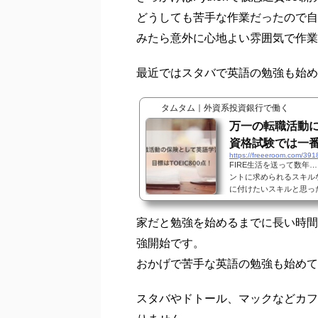
だから読書やのんびり過ごす為にス
スタバ通いが増えたのが今年の3月
タムタム｜外資系投資銀行で働く
仮想通貨bot開
を稼げるか？
https://freeeroom.com/390
株式投資やFXと並び、
もプログラムを組んで自
す。今回の記事はゼロか
す。 寝ている間も稼いで
自動で仮想通貨をトレー
きっかけはPythonで仮想通貨bot
済手段よりも、投資の対
通貨への投資の方法は、
どうしても苦手な作業だったので自
からビットコインやイーサ
みたら意外に心地よい雰囲気で作業
最近ではスタバで英語の勉強も始め
タムタム｜外資系投資銀行で働く