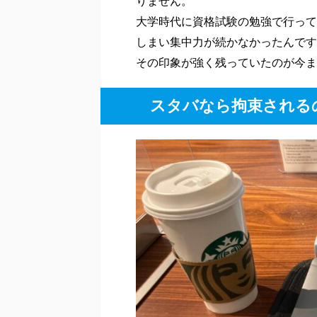
万一の転職活動に
資格試験では一
https://freeeroom.com/391
FIRE生活を送って数
ントに求められるスキル
に付けたいスキルと思った
を勉強してきましたが、
ベルと共にご紹介していき
家だと勉強を始めるまでに長い時間
(英語)の勉強をスタート
貴重な収入源であったア
強開始です。
スタイルを変えるつもりは
おかげで苦手な英語の勉強も始めて
スタバやドトール、マックなどカフ
りません。
大学時代に資格試験の勉強で行って
しまい集中力が続かなかったんです
その印象が強く残っていたのが今ま