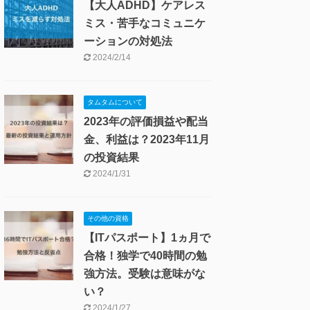
は投資報告や日常生活な
どの話はnoteで発信予定
2025/10/18
タムタムについて
新NISAの影響で保有株の
評価損益が100万円上
昇！2024年1月の投資結
果
2024/2/28
発達障害(ADHD・ASD)
【大人ADHD】ケアレス
ミス・苦手なコミュニケ
ーションの対処法
2024/2/14