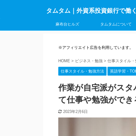
タムタム｜外資系投資銀行で働
麻布台ヒルズ
タムタムについて
※アフィリエイト広告を利用しています。
HOME
>
ビジネス・勉強
>
仕事スタイル・
仕事スタイル・勉強方法
英語学習・TOE
作業が自宅派がスタ
て仕事や勉強ができ
2023年2月6日