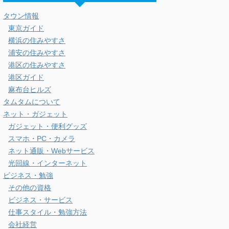
タムタム
外資系投資銀行勤務 / 会社経営 / 麻布十番在
住 / アラフォー / 投資家 / 京都大学大学院
MBA卒 / カメラ撮影(α7III) / バス釣り / 甲状
腺癌ステージ1で治療中 / ADHD / 運用資産
は8000万円 note:
https://note.com/moimoi_azabu
カテゴリー
タウン情報
東京ガイド
横浜の住みやすさ