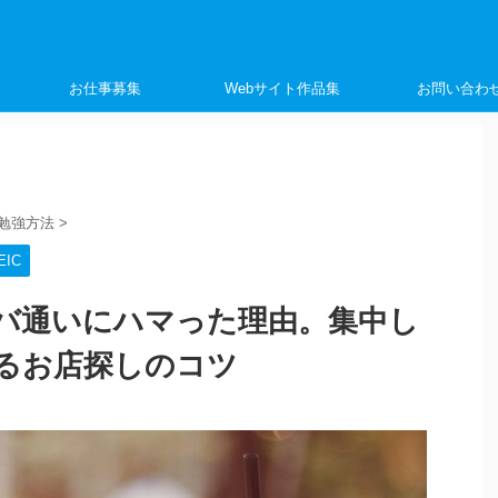
く
お仕事募集
Webサイト作品集
お問い合わ
勉強方法
>
IC
バ通いにハマった理由。集中し
るお店探しのコツ