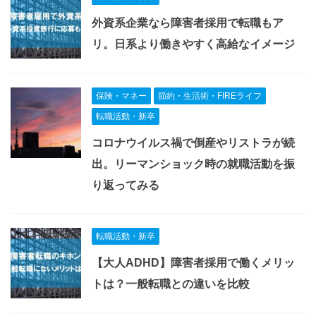
外資系企業なら障害者採用で転職もア
リ。日系より働きやすく高給なイメージ
保険・マネー
節約・生活術・FIREライフ
転職活動・新卒
コロナウイルス禍で倒産やリストラが続
出。リーマンショック時の就職活動を振
り返ってみる
転職活動・新卒
【大人ADHD】障害者採用で働くメリッ
トは？一般転職との違いを比較