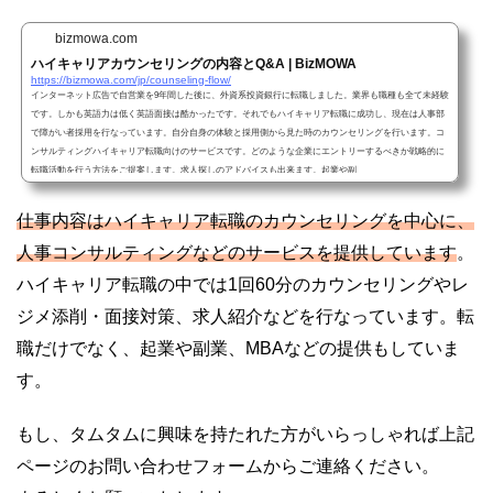
bizmowa.com
ハイキャリアカウンセリングの内容とQ&A | BizMOWA
https://bizmowa.com/jp/counseling-flow/
インターネット広告で自営業を9年間した後に、外資系投資銀行に転職しました。業界も職種も全て未経験
です。しかも英語力は低く英語面接は酷かったです。それでもハイキャリア転職に成功し、現在は人事部
で障がい者採用を行なっています。自分自身の体験と採用側から見た時のカウンセリングを行います。コ
ンサルティングハイキャリア転職向けのサービスです。どのような企業にエントリーするべきか戦略的に
転職活動を行う方法をご提案します。求人探しのアドバイスも出来ます。起業や副
仕事内容はハイキャリア転職のカウンセリングを中心に、
人事コンサルティングなどのサービスを提供しています
。
ハイキャリア転職の中では1回60分のカウンセリングやレ
ジメ添削・面接対策、求人紹介などを行なっています。転
職だけでなく、起業や副業、MBAなどの提供もしていま
す。
もし、タムタムに興味を持たれた方がいらっしゃれば上記
ページのお問い合わせフォームからご連絡ください。