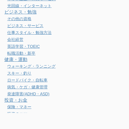
光回線・インターネット
ビジネス・勉強
その他の資格
ビジネス・サービス
仕事スタイル・勉強方法
会社経営
英語学習・TOEIC
転職活動・新卒
健康・運動
ウォーキング・ランニング
スキー・釣り
ロードバイク・自転車
病気・ケガ・健康管理
発達障害(ADHD・ASD)
投資・お金
保険・マネー
投資のコツ
月次・年次投資報告
節約・生活術・FIREライフ