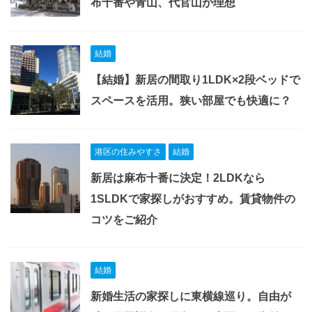
布十番や青山、代官山が理想
結婚
【結婚】新居の間取り1LDK×2段ベッドで
スペースを活用。狭い部屋でも快適に？
港区の住みやすさ
結婚
新居は麻布十番に決定！2LDKなら
1SLDKで家探しがおすすめ。賃貸物件の
コツをご紹介
結婚
新婚生活の家探しに東横線巡り。自由が