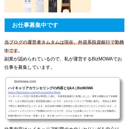
お仕事募集中です
当ブログの運営者タムタムは現在、外資系投資銀行で勤務
中です
。
副業が認められているので、私が運営するBizMOWAでお
仕事を募集しています。
bizmowa.com
ハイキャリアカウンセリングの内容とQ&A | BizMOWA
https://bizmowa.com/jp/counseling-flow/
インターネット広告で自営業を9年間した後に、外資系投資銀行に転職しました。業界も職種も全て未経験
です。しかも英語力は低く英語面接は酷かったです。それでもハイキャリア転職に成功し、現在は人事部
で障がい者採用を行なっています。自分自身の体験と採用側から見た時のカウンセリングを行います。コ
ンサルティングハイキャリア転職向けのサービスです。どのような企業にエントリーするべきか戦略的に
転職活動を行う方法をご提案します。求人探しのアドバイスも出来ます。起業や副