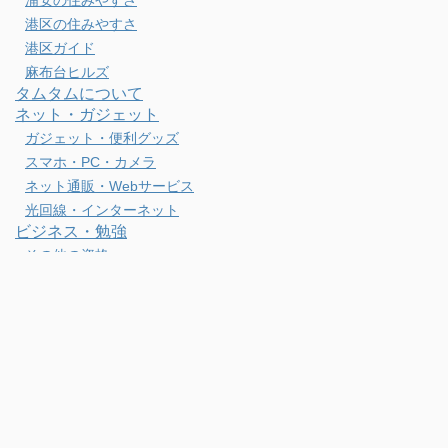
港区の住みやすさ
港区ガイド
麻布台ヒルズ
タムタムについて
ネット・ガジェット
ガジェット・便利グッズ
スマホ・PC・カメラ
ネット通販・Webサービス
光回線・インターネット
ビジネス・勉強
その他の資格
ビジネス・サービス
仕事スタイル・勉強方法
会社経営
英語学習・TOEIC
転職活動・新卒
健康・運動
ウォーキング・ランニング
スキー・釣り