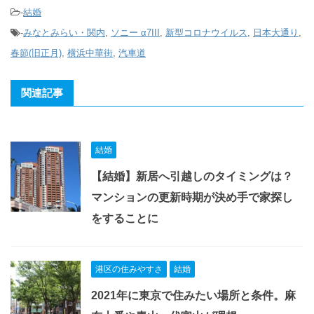
-
結婚
-
みなとみらい・関内
,
ソニー α7III
,
新型コロナウイルス
,
日本大通り
,
春節(旧正月)
,
横浜中華街
,
汽車道
関連記事
結婚
【結婚】新居へ引越しのタイミングは？
マンションの更新時期が決め手で家探し
をすることに
港区の住みやすさ
結婚
2021年に東京で住みたい場所と条件。麻