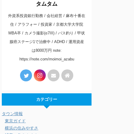
タムタム
外資系投資銀行勤務 / 会社経営 / 麻布十番在
住 / アラフォー / 投資家 / 京都大学大学院
MBA卒 / カメラ撮影(α7III) / バス釣り / 甲状
腺癌ステージ1で治療中 / ADHD / 運用資産
は8000万円 note:
https://note.com/moimoi_azabu
カテゴリー
タウン情報
東京ガイド
横浜の住みやすさ