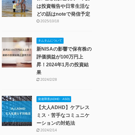
は投資報告や日常生活な
どの話はnoteで発信予定
2025/10/18
タムタムについて
新NISAの影響で保有株の
評価損益が100万円上
昇！2024年1月の投資結
果
2024/2/28
発達障害(ADHD・ASD)
【大人ADHD】ケアレス
ミス・苦手なコミュニケ
ーションの対処法
2024/2/14