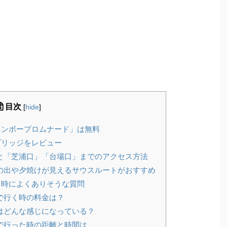
目次
[
hide
]
インボープロムナード」は無料
ブリッジをレビュー
と「芝浦口」「台場口」までのアクセス方法
の出や夕焼けが見えるサウスルートがおすすめ
く時によくありそうな質問
で行く時の料金は？
はどんな感じになっている？
で行った時の距離と時間は