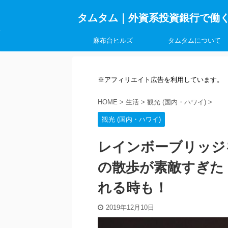
タムタム｜外資系投資銀行で働
麻布台ヒルズ
タムタムについて
※アフィリエイト広告を利用しています。
HOME
>
生活
>
観光 (国内・ハワイ)
>
観光 (国内・ハワイ)
レインボーブリッジ
の散歩が素敵すぎた
れる時も！
2019年12月10日