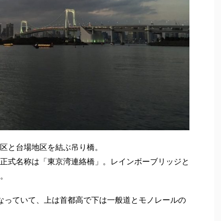
区と台場地区を結ぶ吊り橋。
正式名称は「東京湾連絡橋」。レインボーブリッジと
。
なっていて、上は首都高で下は一般道とモノレールの