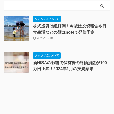
タムタムについて
株式投資は絶好調！今後は投資報告や日
常生活などの話はnoteで発信予定
2025/10/18
タムタムについて
新NISAの影響で保有株の評価損益が100
万円上昇！2024年1月の投資結果
2024/2/28
発達障害(ADHD・ASD)
【大人ADHD】ケアレスミス・苦手なコ
ミュニケーションの対処法
2024/2/14