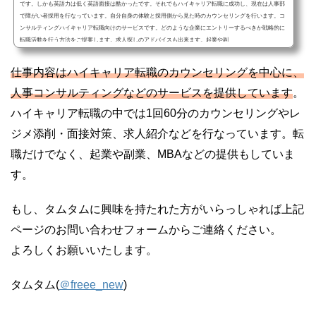
です。しかも英語力は低く英語面接は酷かったです。それでもハイキャリア転職に成功し、現在は人事部
で障がい者採用を行なっています。自分自身の体験と採用側から見た時のカウンセリングを行います。コ
ンサルティングハイキャリア転職向けのサービスです。どのような企業にエントリーするべきか戦略的に
転職活動を行う方法をご提案します。求人探しのアドバイスも出来ます。起業や副
仕事内容はハイキャリア転職のカウンセリングを中心に、
人事コンサルティングなどのサービスを提供しています
。
ハイキャリア転職の中では1回60分のカウンセリングやレ
ジメ添削・面接対策、求人紹介などを行なっています。転
職だけでなく、起業や副業、MBAなどの提供もしていま
す。
もし、タムタムに興味を持たれた方がいらっしゃれば上記
ページのお問い合わせフォームからご連絡ください。
よろしくお願いいたします。
タムタム(
＠freee_new
)