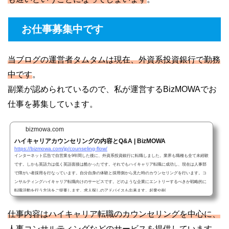
お仕事募集中です
当ブログの運営者タムタムは現在、外資系投資銀行で勤務
中です
。
副業が認められているので、私が運営するBizMOWAでお
仕事を募集しています。
bizmowa.com
ハイキャリアカウンセリングの内容とQ&A | BizMOWA
https://bizmowa.com/jp/counseling-flow/
インターネット広告で自営業を9年間した後に、外資系投資銀行に転職しました。業界も職種も全て未経験
です。しかも英語力は低く英語面接は酷かったです。それでもハイキャリア転職に成功し、現在は人事部
で障がい者採用を行なっています。自分自身の体験と採用側から見た時のカウンセリングを行います。コ
ンサルティングハイキャリア転職向けのサービスです。どのような企業にエントリーするべきか戦略的に
転職活動を行う方法をご提案します。求人探しのアドバイスも出来ます。起業や副
仕事内容はハイキャリア転職のカウンセリングを中心に、
人事コンサルティングなどのサービスを提供しています
。