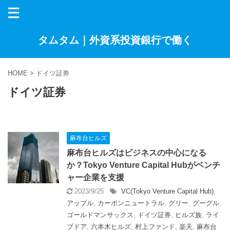
タムタム｜外資系投資銀行で働く
HOME
>
ドイツ証券
ドイツ証券
麻布台ヒルズ
麻布台ヒルズはビジネスの中心になる
か？Tokyo Venture Capital Hubがベンチ
ャー企業を支援
2023/9/25
VC(Tokyo Venture Capital Hub)
,
アップル
,
カーボンニュートラル
,
グリー
,
グーグル
,
ゴールドマンサックス
,
ドイツ証券
,
ヒルズ族
,
ライ
ブドア
,
六本木ヒルズ
,
村上ファンド
,
楽天
,
麻布台