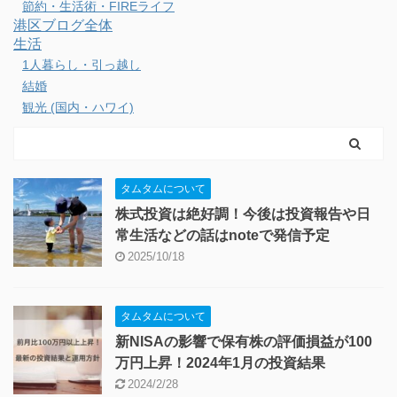
節約・生活術・FIREライフ
港区ブログ全体
生活
1人暮らし・引っ越し
結婚
観光 (国内・ハワイ)
タムタムについて
株式投資は絶好調！今後は投資報告や日
常生活などの話はnoteで発信予定
2025/10/18
タムタムについて
新NISAの影響で保有株の評価損益が100
万円上昇！2024年1月の投資結果
2024/2/28