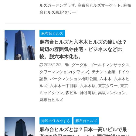
ルズガーデンプラザ
,
麻布台ヒルズマーケット
,
麻布
台ヒルズ森JPタワー
麻布台ヒルズ
麻布台ヒルズと六本木ヒルズの違いは？
周辺の雰囲気や住宅・ビジネスなど比
較。脱六本木化も。
2023/12/2
グーグル
,
ゴールドマンサックス
,
タワーマンション(タワマン)
,
テナント企業
,
ドイツ
証券
,
パークマンション檜町公園
,
六本木
,
六本木ヒ
ルズ
,
六本木一丁目駅
,
六本木駅
,
東京タワー
,
東京
ミッドタウン
,
森ビル
,
神谷町駅
,
高級マンション
,
麻布台ヒルズ
港区の住みやすさ
麻布台ヒルズ
麻布台ヒルズとは？日本一高いビルで最