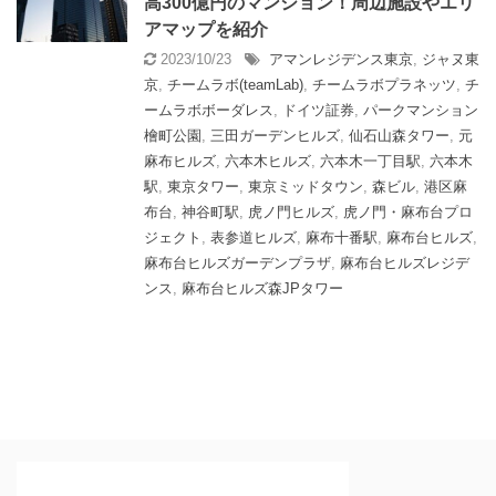
高300億円のマンション！周辺施設やエリ
アマップを紹介
2023/10/23
アマンレジデンス東京
,
ジャヌ東
京
,
チームラボ(teamLab)
,
チームラボプラネッツ
,
チ
ームラボボーダレス
,
ドイツ証券
,
パークマンション
檜町公園
,
三田ガーデンヒルズ
,
仙石山森タワー
,
元
麻布ヒルズ
,
六本木ヒルズ
,
六本木一丁目駅
,
六本木
駅
,
東京タワー
,
東京ミッドタウン
,
森ビル
,
港区麻
布台
,
神谷町駅
,
虎ノ門ヒルズ
,
虎ノ門・麻布台プロ
ジェクト
,
表参道ヒルズ
,
麻布十番駅
,
麻布台ヒルズ
,
麻布台ヒルズガーデンプラザ
,
麻布台ヒルズレジデ
ンス
,
麻布台ヒルズ森JPタワー