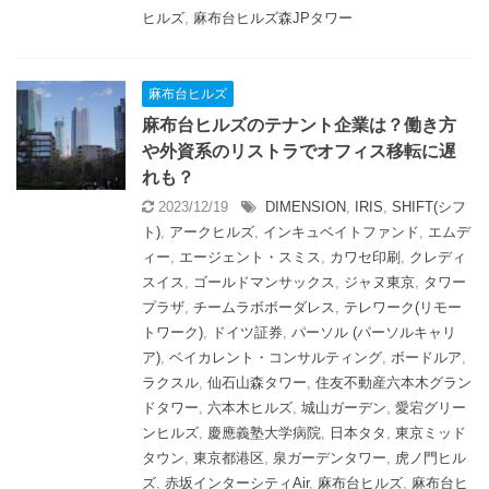
ヒルズ
,
麻布台ヒルズ森JPタワー
麻布台ヒルズ
麻布台ヒルズのテナント企業は？働き方
や外資系のリストラでオフィス移転に遅
れも？
2023/12/19
DIMENSION
,
IRIS
,
SHIFT(シフ
ト)
,
アークヒルズ
,
インキュベイトファンド
,
エムデ
ィー
,
エージェント・スミス
,
カワセ印刷
,
クレディ
スイス
,
ゴールドマンサックス
,
ジャヌ東京
,
タワー
プラザ
,
チームラボボーダレス
,
テレワーク(リモー
トワーク)
,
ドイツ証券
,
パーソル (パーソルキャリ
ア)
,
ベイカレント・コンサルティング
,
ボードルア
,
ラクスル
,
仙石山森タワー
,
住友不動産六本木グラン
ドタワー
,
六本木ヒルズ
,
城山ガーデン
,
愛宕グリー
ンヒルズ
,
慶應義塾大学病院
,
日本タタ
,
東京ミッド
タウン
,
東京都港区
,
泉ガーデンタワー
,
虎ノ門ヒル
ズ
,
赤坂インターシティAir
,
麻布台ヒルズ
,
麻布台ヒ