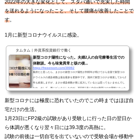
2022年の大きな変化として、スタバ通いで充実した時間
を送れるようになったこと、そして腰痛が改善したことで
す
。
1月に新型コロナウイルスに感染。
タムタム｜外資系投資銀行で働く
新型コロナ陽性になった。夫婦2人の自宅療養生活での
体験談。今も味覚異常と咳の後...
https://freeeroom.com/38982
風邪だと思ったら、まさかの新型コロナ陽性が判明年が明けてから全国で新型コロ
ナウイルスの感染者数は過去最多を更新中です。国内で新型コロナが発覚してから2
年も経過しますが、まさか感染者数が更に拡大しているとは思ってもいませんでし
たね。そして、更にビックリしたのが、2022年1月に自分が新型コロナ陽性になった
ことです。新型コロナの発症日は2022/1/23。この日はFP2級受験を決意！の通り、F
P2級を受験した日です。実は体調が悪くなり始めたのが1/24です。ただ、その前日
新型コロナには極度に恐れていたのでこの時まではほぼ自
に風邪を引いた感じがして葛根湯を飲み始めたこと、受...
宅だけの生活。
1月23日にFP2級の試験があり受験しに行った日の翌日か
ら体調が悪くなり翌々日には39.3度の高熱に。
試験の前後は一切自宅を出ていないので受験会場か移動中