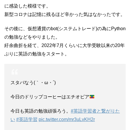
に感染した模様です。
新型コロナは記憶に残るほど辛かった気はなかったです。
その後に、仮想通貨のbot(システムトレード)の為にPython
の勉強などをやりました。
紆余曲折を経て、2022年7月くらいに大学受験以来の20年
ぶりに英語の勉強をスタート。
スタバなう(｀・ω・´)
今日のドリップコーヒーはエチオピア
今日も英語の勉強頑張ろう。
#英語学習者と繋がりた
い
#英語学習
pic.twitter.com/mr3uLvKH2r