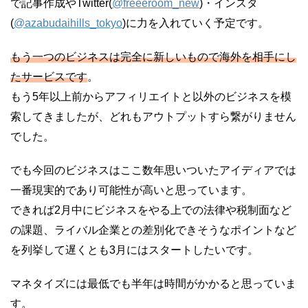
で記事作成やTwitter(
@freeeroom_new
)・インスタ
(
@azabudaihills_tokyo
)に力を入れていく予定です。
もう一つのビジネスは完全に新しいもので海外を相手にし
たサービスです
。
もう5年以上前からアフィリエイトと以外のビジネスを模
索してきましたが、どれもアウトプットすら繋がりません
でした。
でも今回のビジネスはここ数年思いついたアイディアでは
一番現実的であり可能性が高いと思っています。
できれば2月中にビジネスをやる上での法律や税制面など
の課題、ライバル企業との差別化できそうなポイントなど
を列挙して遅くとも3月にはスタートしたいです。
マネタイズには最低でも半年は時間がかかると思っていま
す。