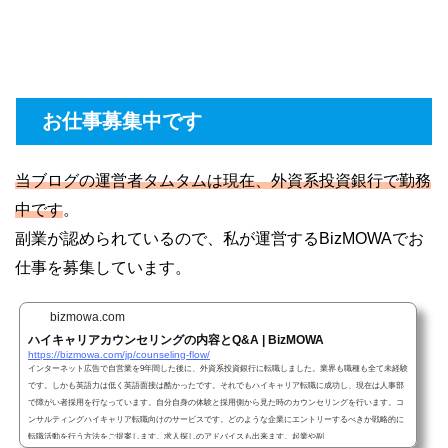
お仕事募集中です
当ブログの運営者タムタムは現在、外資系投資銀行で勤務
中です
。
副業が認められているので、私が運営するBizMOWAでお
仕事を募集しています。
bizmowa.com
ハイキャリアカウンセリングの内容とQ&A | BizMOWA
https://bizmowa.com/jp/counseling-flow/
インターネット広告で自営業を9年間した後に、外資系投資銀行に転職しました。業界も職種も全て未経験
です。しかも英語力は低く英語面接は酷かったです。それでもハイキャリア転職に成功し、現在は人事部
で障がい者採用を行なっています。自分自身の体験と採用側から見た時のカウンセリングを行います。コ
ンサルティングハイキャリア転職向けのサービスです。どのような企業にエントリーするべきか戦略的に
転職活動を行う方法をご提案します。求人探しのアドバイスも出来ます。起業や副