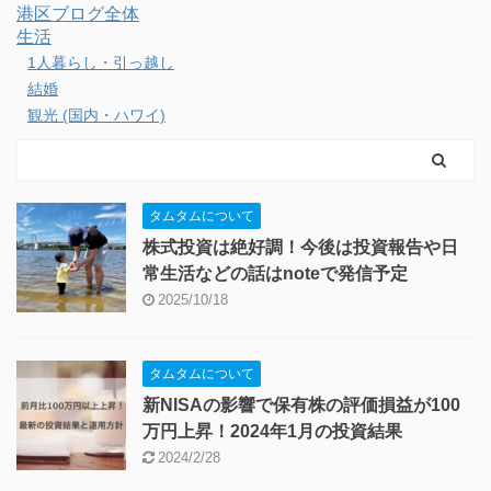
港区ブログ全体
生活
1人暮らし・引っ越し
結婚
観光 (国内・ハワイ)
タムタムについて
株式投資は絶好調！今後は投資報告や日
常生活などの話はnoteで発信予定
2025/10/18
タムタムについて
新NISAの影響で保有株の評価損益が100
万円上昇！2024年1月の投資結果
2024/2/28