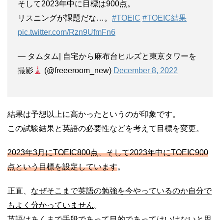
そして2023年中に目標は900点。
リスニングが課題だな…。
#TOEIC
#TOEIC結果
pic.twitter.com/Rzn9UfmFn6
— タムタム| 自宅から麻布台ヒルズと東京タワーを
撮影
(@freeeroom_new)
December 8, 2022
結果は予想以上に高かったというのが印象です。
この試験結果と英語の必要性などを考えて目標を変更。
2023年3月にTOEIC800点、そして2023年中にTOEIC900
点という目標を設定しています
。
正直、
なぜそこまで英語の勉強を今やっているのか自分で
もよく分かっていません
。
英語はあくまで手段であって目的であってはいけないと思