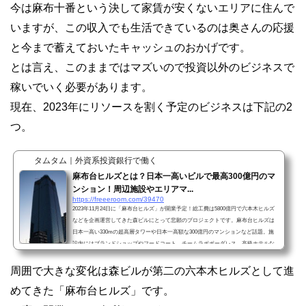
今は麻布十番という決して家賃が安くないエリアに住んで
いますが、この収入でも生活できているのは奥さんの応援
と今まで蓄えておいたキャッシュのおかげです。
とは言え、このままではマズいので投資以外のビジネスで
稼いでいく必要があります。
現在、2023年にリソースを割く予定のビジネスは下記の2
つ。
タムタム｜外資系投資銀行で働く
麻布台ヒルズとは？日本一高いビルで最高300億円のマ
ンション！周辺施設やエリアマ...
https://freeeroom.com/39470
2023年11月24日に「麻布台ヒルズ」が開業予定！総工費は5800億円で六本木ヒルズ
などを企画運営してきた森ビルにとって悲願のプロジェクトです。麻布台ヒルズは
日本一高い330mの超高層タワーや日本一高額な300億円のマンションなど話題。施
設内にはブランドショップやフードコート、チームラボボーダレス、高級ホテルな
どを兼ねた複合商業施設です。実は、麻布台ヒルズは自宅から目の前。トップの写
真はベランダから撮影しました。話題の麻布台ヒルズの施設や主な特徴、工事中の
周囲で大きな変化は森ビルが第二の六本木ヒルズとして進
様子などオリジナルの写真と共にご紹介していきたいと思い...
めてきた「麻布台ヒルズ」です。