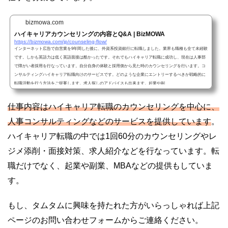
bizmowa.com
ハイキャリアカウンセリングの内容とQ&A | BizMOWA
https://bizmowa.com/jp/counseling-flow/
インターネット広告で自営業を9年間した後に、外資系投資銀行に転職しました。業界も職種も全て未経験
です。しかも英語力は低く英語面接は酷かったです。それでもハイキャリア転職に成功し、現在は人事部
で障がい者採用を行なっています。自分自身の体験と採用側から見た時のカウンセリングを行います。コ
ンサルティングハイキャリア転職向けのサービスです。どのような企業にエントリーするべきか戦略的に
転職活動を行う方法をご提案します。求人探しのアドバイスも出来ます。起業や副
仕事内容はハイキャリア転職のカウンセリングを中心に、
人事コンサルティングなどのサービスを提供しています
。
ハイキャリア転職の中では1回60分のカウンセリングやレ
ジメ添削・面接対策、求人紹介などを行なっています。転
職だけでなく、起業や副業、MBAなどの提供もしていま
す。
もし、タムタムに興味を持たれた方がいらっしゃれば上記
ページのお問い合わせフォームからご連絡ください。