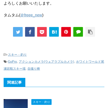
よろしくお願いいたします。
タムタム(
＠freee_new
)
-
スキー・釣り
-
GoPro
,
アクションカメラ(ウェアラブルカメラ)
,
ホワイトワールド尾
瀬岩鞍スキー場
,
自撮り棒
関連記事
スキー・釣り