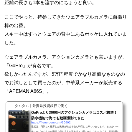
距離の長さも1本を流すのにちょうど良い。
ここでやっと、持参してきたウェアラブルカメラに自撮り
棒の出番。
スキー中はずっとウェアの背中にあるポッケに入れていま
した。
ウェアラブルカメラ、アクションカメラとも言いますが、
「GoPro」が有名です。
欲しかったんですが、5万円程度でかなり高価なものなの
でお試しとして買ったのが、中華系メーカーが販売する
「APEMAN A66S」。
タムタム｜外資系投資銀行で働く
GoProより3000円のアクションカメラはコスパ抜群！
防水機能で海でも動画撮影できた
https://freeeroom.com/36992
最近は、何気なく撮影した動画がお金を生む時代になりつつあります。まさかユー
チューバーのような職業で儲かる人が現れるとは思いもしなかったです。動画撮影