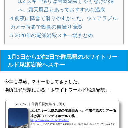
3.2
スキー帰りは南郷温泉しゃくなげの湯
へ。露天風呂もあっておすすめな温泉
4
前夜に降雪で滑りやすかった。ウェアラブル
カメラ持参で動画の自撮り撮影
5
2020年の尾瀬岩鞍スキー場まとめ
1月3日から1泊2日で群馬県のホワイトワー
ルド尾瀬岩鞍へスキー
今年も早速、スキーをしてきました。
場所は群馬県にある「ホワイトワールド尾瀬岩鞍」。
タムタム｜外資系投資銀行で働く
正月スキーは群馬県の尾瀬岩倉へ。年末年始のツアー価
格は高い！シティホテルで格...
https://freeeroom.com/37446
正月三が日は1泊2日で群馬県の尾瀬岩倉スキー場に決定社会人になってから今まで