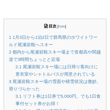
目次
[
hide
]
1
1月3日から1泊2日で群馬県のホワイトワー
ルド尾瀬岩鞍へスキー
2
都内から尾瀬岩鞍スキー場まで首都高や関越
道で3時間ちょっとと近場
2.1
尾瀬岩鞍スキー場には日帰り客向けに
更衣室やシャトルバスが用意されている
3
尾瀬岩鞍スキー場の雪面や積雪状況は微妙。
滑りづらかった
3.1
リフト券は1日券で5,000円。でも1日食
事付セット券がお得！