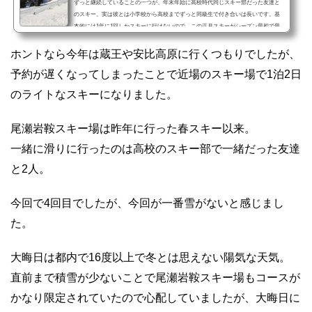
ずっと継続していることの一つが、年末年始に高校時代同じスキー部だった友達と
のスキー。実は彼とは小学校から高校までずっと同級生で付き合いは長いです。基
本的には1年に1回しかスキーに行けないので、この正月スキーがシーズン最初で最
後になります。だからこそ、このスキー旅行にはお金をケチることはなく、かなり
豪華にやってきました。毎年、どこのスキー場に行くかは夏頃に決めます。やっぱ
ホントなら今年は蔵王や安比高原に行くつもりでしたが、
り一番混雑する時なので人気のスキー場やホテルなんかは8...
予約が遅くなってしまったことで近場のスキー場で1泊2日
のライトなスキーになりました。
尾瀬岩鞍スキー場は昨年に行った春スキー以来。
一緒に滑りに行ったのは高校のスキー部で一緒だった友達
と2人。
今回で4回目でしたが、今回が一番雪がないと感じまし
た。
大晦日は都内で16度以上で冬とは思えない陽気な天気。
直前まで積雪が少ないことで尾瀬岩鞍スキー場もコースが
かなり限定されていたので心配していましたが、大晦日に