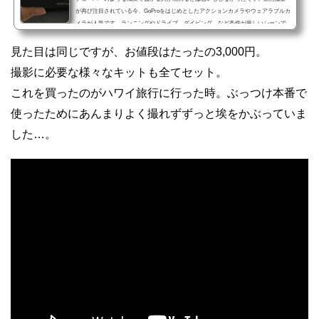
が再び注目されている今、GoProをはじめとしたアクションカメラやウェアラブルカ
メラが人気です。ランニングやドライブ、ダイビング…など条件が厳しいシーンで
も撮影することができます。今回、ハワイ旅行にあたって、格安のアクションカメ
ラを購入。GoProは高級すぎて買うのはちょっと…という人でも、中華系メーカーの
見た目は同じですが、お値段はたったの3,000円。
カメラであれば格安なモデルも多く、興味を持っている人...
撮影に必要な様々なキットも全てセット。
これを買ったのがハワイ旅行に行った時。ぶっつけ本番で
使ったためにあんまりよく撮れずずっと埃をかぶっていま
した…。