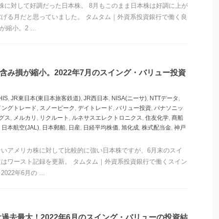
株に対して好調だった日本株。 8月もこのまま日本株は好調に上が
げる月だと思っていました。 タムタム｜外資系投資銀行で働く良
縮小。2 ...
の含み損が縮小。2022年7月のスイング・バリュー投資
HIS
,
JR東日本(東日本旅客鉄道)
,
JR西日本
,
NISA(ニーサ)
,
NTTデータ
,
イングトレード
,
スノーピーク
,
デイトレード
,
バリュー投資
,
パナソニッ
グス
,
メルカリ
,
リクルート
,
ルネサスエレクトロニクス
,
住友化学
,
商船
,
日本航空(JAL)
,
日本郵船
,
日産
,
日経平均株価
,
旭化成
,
株式配当金
,
神戸
ないアメリカ株に対して比較的に強い日本株ですが、6月末のスイ
はワースト記録を更新。 タムタム｜外資系投資銀行で働くスイン
22年6月の ...
過去最大！2022年6月のスイング・バリューの投資結