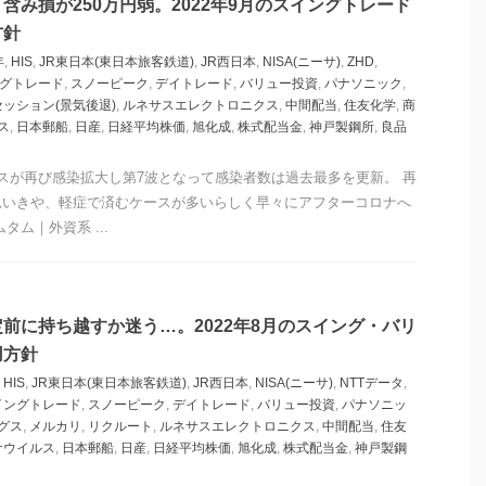
含み損が250万円弱。2022年9月のスイングトレード
方針
年
,
HIS
,
JR東日本(東日本旅客鉄道)
,
JR西日本
,
NISA(ニーサ)
,
ZHD
,
グトレード
,
スノーピーク
,
デイトレード
,
バリュー投資
,
パナソニック
,
セッション(景気後退)
,
ルネサスエレクトロニクス
,
中間配当
,
住友化学
,
商
ス
,
日本郵船
,
日産
,
日経平均株価
,
旭化成
,
株式配当金
,
神戸製鋼所
,
良品
スが再び感染拡大し第7波となって感染者数は過去最多を更新。 再
思いきや、軽症で済むケースが多いらしく早々にアフターコロナへ
タム｜外資系 ...
前に持ち越すか迷う…。2022年8月のスイング・バリ
用方針
,
HIS
,
JR東日本(東日本旅客鉄道)
,
JR西日本
,
NISA(ニーサ)
,
NTTデータ
,
イングトレード
,
スノーピーク
,
デイトレード
,
バリュー投資
,
パナソニッ
グス
,
メルカリ
,
リクルート
,
ルネサスエレクトロニクス
,
中間配当
,
住友
ナウイルス
,
日本郵船
,
日産
,
日経平均株価
,
旭化成
,
株式配当金
,
神戸製鋼