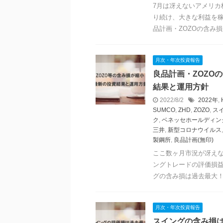
7月は冴えないアメリカ
り続け、大きな利益を稼
品計画・ZOZOの含み損が
月次・年次投資報告
良品計画・ZOZO
結果と運用方針
2022/8/2
2022年
,
SUMCO
,
ZHD
,
ZOZO
,
ス
ク
,
ベネッセホールディン
三井
,
新型コロナウイルス
製鋼所
,
良品計画(無印)
ここ数ヶ月市況が冴え
ングトレードの評価損益
グの含み損は過去最大！20
月次・年次投資報告
スイングの含み損は