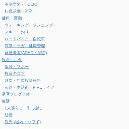
英語学習・TOEIC
転職活動・新卒
健康・運動
ウォーキング・ランニング
スキー・釣り
ロードバイク・自転車
病気・ケガ・健康管理
発達障害(ADHD・ASD)
投資・お金
保険・マネー
投資のコツ
月次・年次投資報告
節約・生活術・FIREライフ
港区ブログ全体
生活
1人暮らし・引っ越し
結婚
観光 (国内・ハワイ)