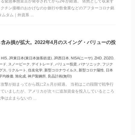
る緊急事態宣言が発令されてから2年が経過。 依然として収束す
ワクチン接種のおかげなのか旅行や飲食業などのアフターコロナ銘
ムタム｜外資系 ...
含み損が拡大。2022年4月のスイング・バリューの投
,
HIS
,
JR東日本(東日本旅客鉄道)
,
JR西日本
,
NISA(ニーサ)
,
ZHD
,
ZOZO
,
ード
,
スノーピーク
,
デイトレード
,
バリュー投資
,
パナソニック
,
フジク
グス
,
リクルート
,
住友化学
,
新型コロナウイルス
,
新型コロナ陽性
,
日本
平均株価
,
旭化成
,
神戸製鋼所
,
良品計画(無印)
攻撃が始まってから既に2ヵ月が経過。 当初はこの段階で戦争行
っていましたが、アメリカが次々に追加資金を投入しているところ
は止まらないの ...