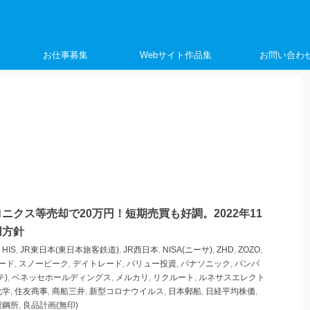
く
お仕事募集
Webサイト作品集
お問い合わ
ニクス等売却で20万円！短期売買も好調。2022年11
用方針
,
HIS
,
JR東日本(東日本旅客鉄道)
,
JR西日本
,
NISA(ニーサ)
,
ZHD
,
ZOZO
,
ード
,
スノーピーク
,
デイトレード
,
バリュー投資
,
パナソニック
,
パンパ
テ)
,
ベネッセホールディングス
,
メルカリ
,
リクルート
,
ルネサスエレクト
化学
,
住友商事
,
商船三井
,
新型コロナウイルス
,
日本郵船
,
日経平均株価
,
製鋼所
,
良品計画(無印)