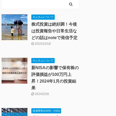
タムタムについて
株式投資は絶好調！今後
は投資報告や日常生活な
どの話はnoteで発信予定
2025/10/18
タムタムについて
新NISAの影響で保有株の
評価損益が100万円上
昇！2024年1月の投資結
果
2024/2/28
発達障害(ADHD・ASD)