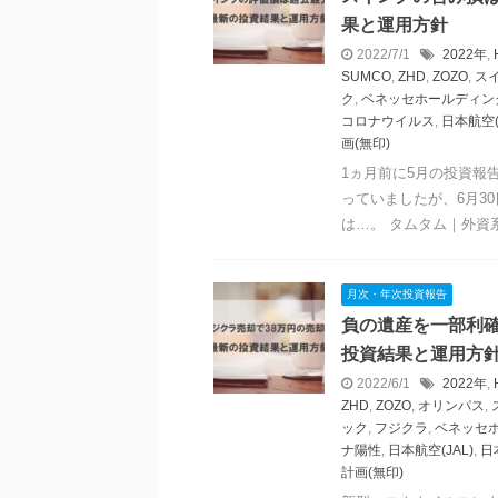
果と運用方針
2022/7/1
2022年
,
SUMCO
,
ZHD
,
ZOZO
,
ス
ク
,
ベネッセホールディン
コロナウイルス
,
日本航空(
画(無印)
1ヵ月前に5月の投資報
っていましたが、6月3
は…。 タムタム｜外資系投
月次・年次投資報告
負の遺産を一部利確
投資結果と運用方
2022/6/1
2022年
,
ZHD
,
ZOZO
,
オリンパス
,
ック
,
フジクラ
,
ベネッセ
ナ陽性
,
日本航空(JAL)
,
日
計画(無印)