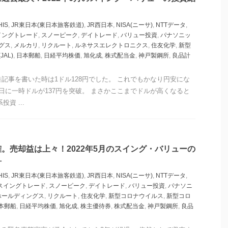
HIS
,
JR東日本(東日本旅客鉄道)
,
JR西日本
,
NISA(ニーサ)
,
NTTデータ
,
イングトレード
,
スノーピーク
,
デイトレード
,
バリュー投資
,
パナソニッ
グス
,
メルカリ
,
リクルート
,
ルネサスエレクトロニクス
,
住友化学
,
新型
JAL)
,
日本郵船
,
日経平均株価
,
旭化成
,
株式配当金
,
神戸製鋼所
,
良品計
告記事を書いた時は1ドル128円でした。 これでもかなり円安にな
0日に一時ドルが137円を突破。 まさかここまでドルが高くなると
資 ...
。売却益は上々！2022年5月のスイング・バリューの
針
HIS
,
JR東日本(東日本旅客鉄道)
,
JR西日本
,
NISA(ニーサ)
,
NTTデータ
,
スイングトレード
,
スノーピーク
,
デイトレード
,
バリュー投資
,
パナソニ
ホールディングス
,
リクルート
,
住友化学
,
新型コロナウイルス
,
新型コロ
本郵船
,
日経平均株価
,
旭化成
,
株主優待券
,
株式配当金
,
神戸製鋼所
,
良品