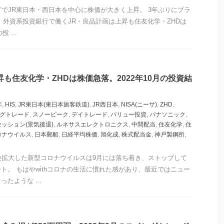
どでJR東日本・西日本を中心に株価が大きく上昇。 3年ぶりにプラ
｜外資系投資銀行で働くJR・良品計画は上昇も住友化学・ZHDは
 ...
昇も住友化学・ZHDは株価急落。2022年10月の投資結
年
,
HIS
,
JR東日本(東日本旅客鉄道)
,
JR西日本
,
NISA(ニーサ)
,
ZHD
,
グトレード
,
スノーピーク
,
デイトレード
,
バリュー投資
,
パナソニック
,
セッション(景気後退)
,
ルネサスエレクトロニクス
,
中間配当
,
住友化学
,
住
ロナウイルス
,
日本郵船
,
日経平均株価
,
旭化成
,
株式配当金
,
神戸製鋼所
,
染拡大した新型コロナウイルスは9月には落ち着き、ストップして
ト。 もはやwithコロナの生活に慣れた感があり、最近ではニュー
たような ...