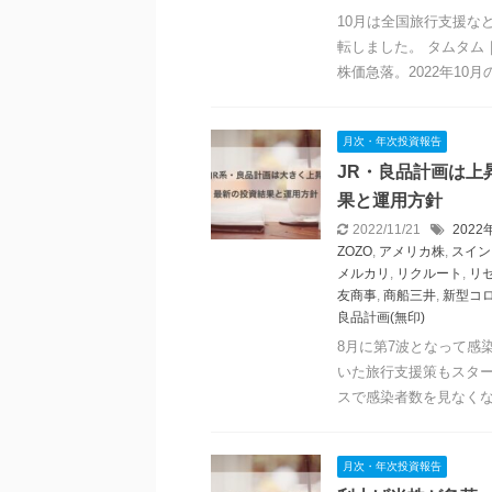
10月は全国旅行支援な
転しました。 タムタム
株価急落。2022年10月の投
月次・年次投資報告
JR・良品計画は上
果と運用方針
2022/11/21
2022
ZOZO
,
アメリカ株
,
スイン
メルカリ
,
リクルート
,
リ
友商事
,
商船三井
,
新型コ
良品計画(無印)
8月に第7波となって感
いた旅行支援策もスター
スで感染者数を見なくなっ
月次・年次投資報告