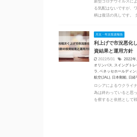
新型コロナウイルスによ
る気配はないですが、
柄は復活の兆しです。 タ
月次・年次投資報告
利上げで市況悪化し
資結果と運用方針
2022/5/31
2022年
オリンパス
,
スイングトレ
ラ
,
ベネッセホールディン
航空(JAL)
,
日本郵船
,
日経
ロシアによるウクライナ
為は終わっていると思
を察すると依然として戦争