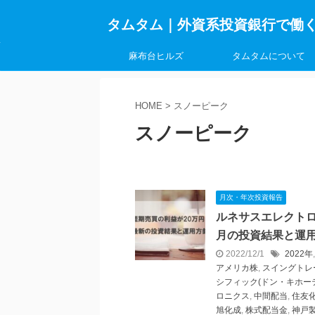
タムタム｜外資系投資銀行で働
麻布台ヒルズ
タムタムについて
HOME
>
スノーピーク
スノーピーク
月次・年次投資報告
ルネサスエレクトロ
月の投資結果と運
2022/12/1
2022年
アメリカ株
,
スイングトレ
シフィック(ドン・キホー
ロニクス
,
中間配当
,
住友
旭化成
,
株式配当金
,
神戸