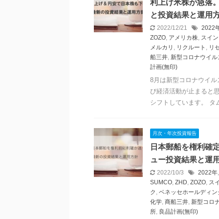
利上げ米株が急落。
と投資結果と運用
2022/12/21
2022
ZOZO
,
アメリカ株
,
スイン
メルカリ
,
リクルート
,
リ
船三井
,
新型コロナウイル
計画(無印)
8月は新型コロナウイル
び経済活動が止まると
シフトしています。 タム
月次・年次投資報告
日本郵船を権利確定
ュー投資結果と運
2022/10/3
2022年
SUMCO
,
ZHD
,
ZOZO
,
ス
ク
,
ベネッセホールディン
化学
,
商船三井
,
新型コロ
所
,
良品計画(無印)