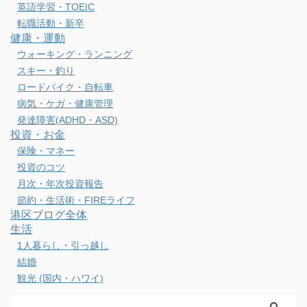
英語学習・TOEIC
転職活動・新卒
健康・運動
ウォーキング・ランニング
スキー・釣り
ロードバイク・自転車
病気・ケガ・健康管理
発達障害(ADHD・ASD)
投資・お金
保険・マネー
投資のコツ
月次・年次投資報告
節約・生活術・FIREライフ
港区ブログ全体
生活
1人暮らし・引っ越し
結婚
観光 (国内・ハワイ)