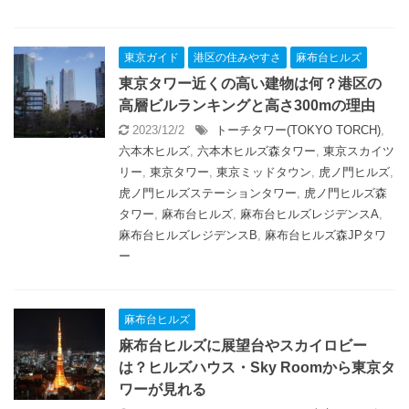
東京ガイド
港区の住みやすさ
麻布台ヒルズ
東京タワー近くの高い建物は何？港区の
高層ビルランキングと高さ300mの理由
2023/12/2
トーチタワー(TOKYO TORCH)
,
六本木ヒルズ
,
六本木ヒルズ森タワー
,
東京スカイツ
リー
,
東京タワー
,
東京ミッドタウン
,
虎ノ門ヒルズ
,
虎ノ門ヒルズステーションタワー
,
虎ノ門ヒルズ森
タワー
,
麻布台ヒルズ
,
麻布台ヒルズレジデンスA
,
麻布台ヒルズレジデンスB
,
麻布台ヒルズ森JPタワ
ー
麻布台ヒルズ
麻布台ヒルズに展望台やスカイロビー
は？ヒルズハウス・Sky Roomから東京タ
ワーが見れる