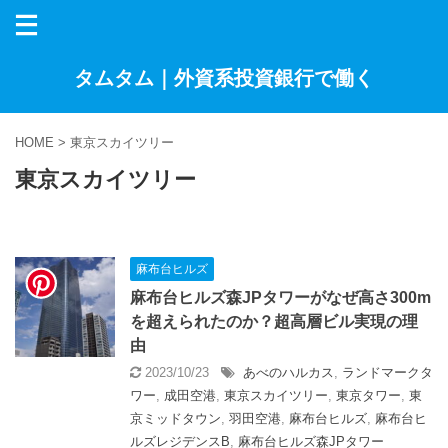
タムタム｜外資系投資銀行で働く
HOME
>
東京スカイツリー
東京スカイツリー
麻布台ヒルズ
麻布台ヒルズ森JPタワーがなぜ高さ300m
を超えられたのか？超高層ビル実現の理
由
2023/10/23
あべのハルカス
,
ランドマークタ
ワー
,
成田空港
,
東京スカイツリー
,
東京タワー
,
東
京ミッドタウン
,
羽田空港
,
麻布台ヒルズ
,
麻布台ヒ
ルズレジデンスB
,
麻布台ヒルズ森JPタワー