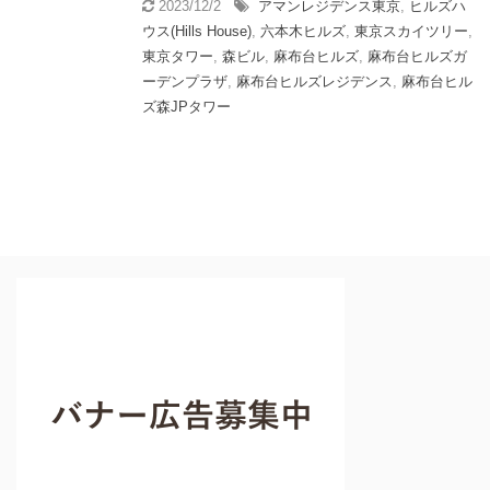
2023/12/2
アマンレジデンス東京
,
ヒルズハ
ウス(Hills House)
,
六本木ヒルズ
,
東京スカイツリー
,
東京タワー
,
森ビル
,
麻布台ヒルズ
,
麻布台ヒルズガ
ーデンプラザ
,
麻布台ヒルズレジデンス
,
麻布台ヒル
ズ森JPタワー