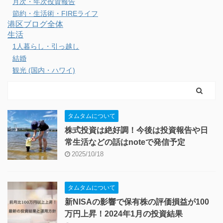
月次・年次投資報告
節約・生活術・FIREライフ
港区ブログ全体
生活
1人暮らし・引っ越し
結婚
観光 (国内・ハワイ)
タムタムについて
株式投資は絶好調！今後は投資報告や日
常生活などの話はnoteで発信予定
2025/10/18
タムタムについて
新NISAの影響で保有株の評価損益が100
万円上昇！2024年1月の投資結果