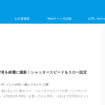
く
お仕事募集
Webサイト作品集
お問い合わ
で滝を綺麗に撮影！シャッタースピードをスロー設定
s X7
,
ソニー α7III
,
一眼レフカメラ
,
三脚
。流れるように撮るコツ。シャッタースピードが肝 ソニーのミラ
7III(ILCE-7M3)」を買ってから半年。 それまで5万円のエント
.