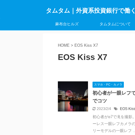
タムタム｜外資系投資銀行で働
麻布台ヒルズ
タムタムについて
HOME
>
EOS Kiss X7
EOS Kiss X7
スマホ・PC・カメラ
初心者が一眼レフ
でコツ
2023/2/4
EOS Kis
初心者がα7で滝を撮影
ーレス一眼レフカメラの「α
リーモデルの一眼レフ ..