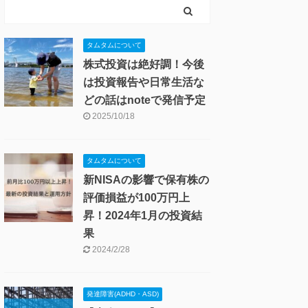
タムタムについて
株式投資は絶好調！今後
は投資報告や日常生活な
どの話はnoteで発信予定
2025/10/18
タムタムについて
新NISAの影響で保有株の
評価損益が100万円上
昇！2024年1月の投資結
果
2024/2/28
発達障害(ADHD・ASD)