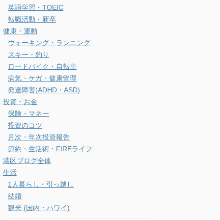
英語学習・TOEIC
転職活動・新卒
健康・運動
ウォーキング・ランニング
スキー・釣り
ロードバイク・自転車
病気・ケガ・健康管理
発達障害(ADHD・ASD)
投資・お金
保険・マネー
投資のコツ
月次・年次投資報告
節約・生活術・FIREライフ
港区ブログ全体
生活
1人暮らし・引っ越し
結婚
観光 (国内・ハワイ)