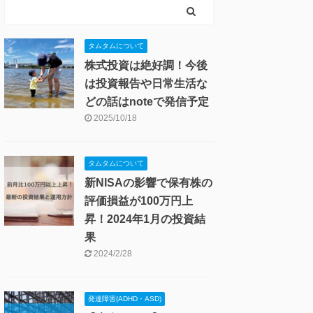
タムタムについて
株式投資は絶好調！今後
は投資報告や日常生活な
どの話はnoteで発信予定
2025/10/18
タムタムについて
新NISAの影響で保有株の
評価損益が100万円上
昇！2024年1月の投資結
果
2024/2/28
発達障害(ADHD・ASD)