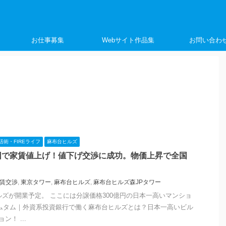
く
お仕事募集
Webサイト作品集
お問い合わ
活術・FIREライフ
麻布台ヒルズ
因で家賃値上げ！値下げ交渉に成功。物価上昇で全国
賃交渉
,
東京タワー
,
麻布台ヒルズ
,
麻布台ヒルズ森JPタワー
ヒルズが開業予定。 ここには分譲価格300億円の日本一高いマンショ
ムタム｜外資系投資銀行で働く麻布台ヒルズとは？日本一高いビル
ン！ ...