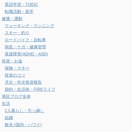
英語学習・TOEIC
転職活動・新卒
健康・運動
ウォーキング・ランニング
スキー・釣り
ロードバイク・自転車
病気・ケガ・健康管理
発達障害(ADHD・ASD)
投資・お金
保険・マネー
投資のコツ
月次・年次投資報告
節約・生活術・FIREライフ
港区ブログ全体
生活
1人暮らし・引っ越し
結婚
観光 (国内・ハワイ)