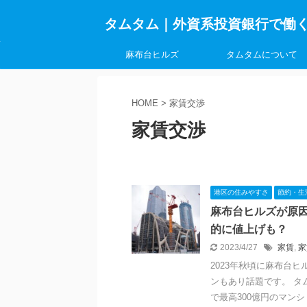
タムタム｜外資系投資銀行で働
麻布台ヒルズ
タムタムについて
HOME
>
家賃交渉
家賃交渉
港区の住みやすさ
節約・生
麻布台ヒルズが原
的に値上げも？
2023/4/27
家賃
,
家
2023年秋頃に麻布台
ンもあり話題です。 タ
で最高300億円のマンショ