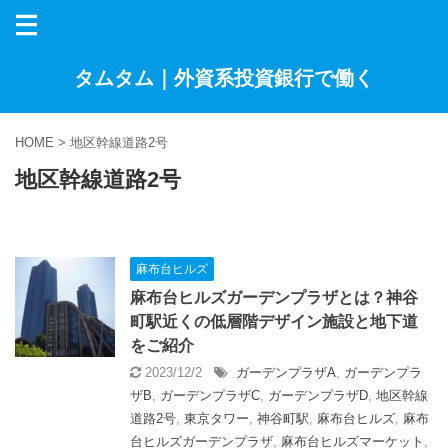
タムタム｜外資系投資銀行で働く
HOME
>
地区幹線道路2号
地区幹線道路2号
麻布台ヒルズ
麻布台ヒルズガーデンプラザとは？神谷
町駅近くの低層階デザイン施設と地下道
をご紹介
2023/12/2
ガーデンプラザA
,
ガーデンプラ
ザB
,
ガーデンプラザC
,
ガーデンプラザD
,
地区幹線
道路2号
,
東京タワー
,
神谷町駅
,
麻布台ヒルズ
,
麻布
台ヒルズガーデンプラザ
,
麻布台ヒルズマーケット
,