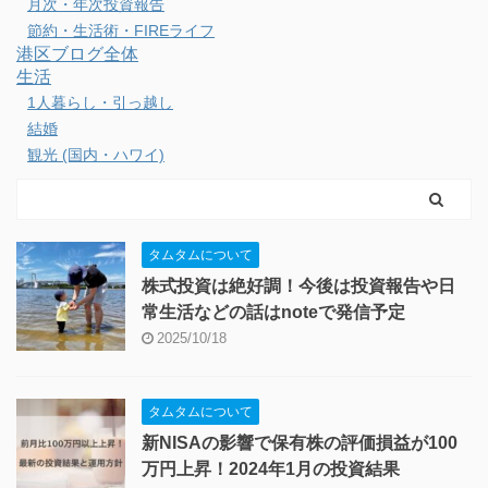
月次・年次投資報告
節約・生活術・FIREライフ
港区ブログ全体
生活
1人暮らし・引っ越し
結婚
観光 (国内・ハワイ)
タムタムについて
株式投資は絶好調！今後は投資報告や日
常生活などの話はnoteで発信予定
2025/10/18
タムタムについて
新NISAの影響で保有株の評価損益が100
万円上昇！2024年1月の投資結果