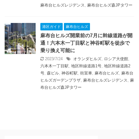
麻布台ヒルズレジデンス
,
麻布台ヒルズ森JPタワー
港区ガイド
麻布台ヒルズ
麻布台ヒルズ開業前の7月に幹線道路が開
通！六本木一丁目駅と神谷町駅を徒歩で
乗り換え可能に
2023/7/24
オランダヒルズ
,
ロシア大使館
,
六本木一丁目駅
,
地区幹線道路1号
,
地区幹線道路2
号
,
森ビル
,
神谷町駅
,
街宣車
,
麻布台ヒルズ
,
麻布台
ヒルズガーデンプラザ
,
麻布台ヒルズレジデンス
,
麻
布台ヒルズ森JPタワー