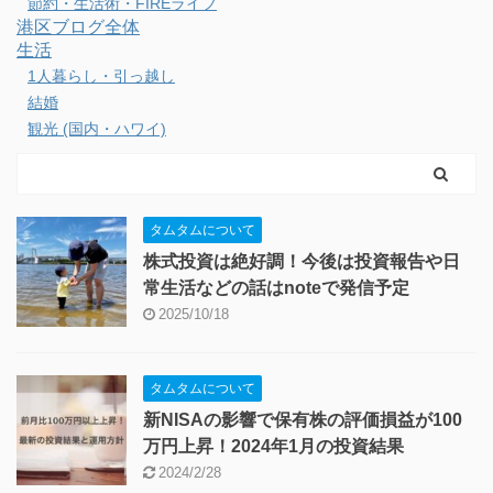
節約・生活術・FIREライフ
港区ブログ全体
生活
1人暮らし・引っ越し
結婚
観光 (国内・ハワイ)
タムタムについて
株式投資は絶好調！今後は投資報告や日
常生活などの話はnoteで発信予定
2025/10/18
タムタムについて
新NISAの影響で保有株の評価損益が100
万円上昇！2024年1月の投資結果
2024/2/28