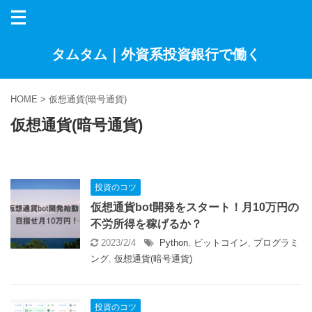
タムタム｜外資系投資銀行で働く
HOME
>
仮想通貨(暗号通貨)
仮想通貨(暗号通貨)
投資のコツ
仮想通貨bot開発をスタート！月10万円の
不労所得を稼げるか？
2023/2/4
Python
,
ビットコイン
,
プログラミ
ング
,
仮想通貨(暗号通貨)
投資のコツ