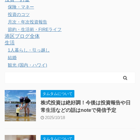
保険・マネー
投資のコツ
月次・年次投資報告
節約・生活術・FIREライフ
港区ブログ全体
生活
1人暮らし・引っ越し
結婚
観光 (国内・ハワイ)
タムタムについて
株式投資は絶好調！今後は投資報告や日
常生活などの話はnoteで発信予定
2025/10/18
タムタムについて