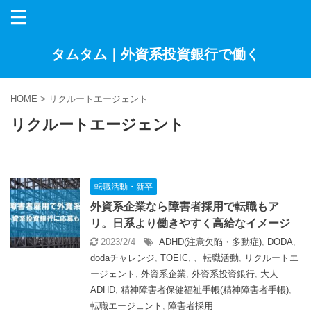
タムタム｜外資系投資銀行で働く
HOME
>
リクルートエージェント
リクルートエージェント
転職活動・新卒
外資系企業なら障害者採用で転職もア
リ。日系より働きやすく高給なイメージ
2023/2/4
ADHD(注意欠陥・多動症)
,
DODA
,
dodaチャレンジ
,
TOEIC
,
、転職活動
,
リクルートエ
ージェント
,
外資系企業
,
外資系投資銀行
,
大人
ADHD
,
精神障害者保健福祉手帳(精神障害者手帳)
,
転職エージェント
,
障害者採用