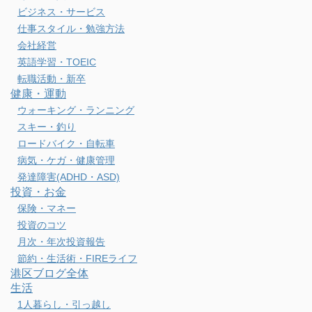
ビジネス・サービス
仕事スタイル・勉強方法
会社経営
英語学習・TOEIC
転職活動・新卒
健康・運動
ウォーキング・ランニング
スキー・釣り
ロードバイク・自転車
病気・ケガ・健康管理
発達障害(ADHD・ASD)
投資・お金
保険・マネー
投資のコツ
月次・年次投資報告
節約・生活術・FIREライフ
港区ブログ全体
生活
1人暮らし・引っ越し