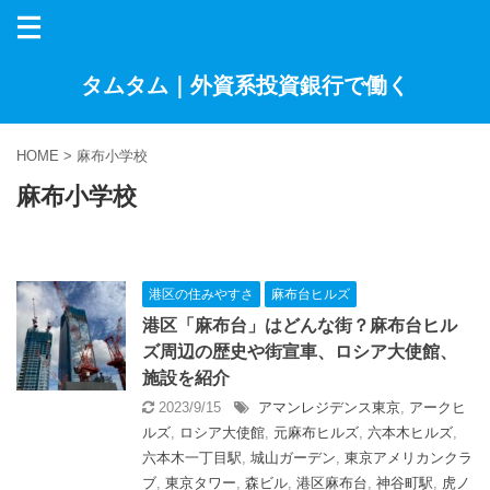
タムタム｜外資系投資銀行で働く
HOME
>
麻布小学校
麻布小学校
港区の住みやすさ
麻布台ヒルズ
港区「麻布台」はどんな街？麻布台ヒル
ズ周辺の歴史や街宣車、ロシア大使館、
施設を紹介
2023/9/15
アマンレジデンス東京
,
アークヒ
ルズ
,
ロシア大使館
,
元麻布ヒルズ
,
六本木ヒルズ
,
六本木一丁目駅
,
城山ガーデン
,
東京アメリカンクラ
ブ
,
東京タワー
,
森ビル
,
港区麻布台
,
神谷町駅
,
虎ノ