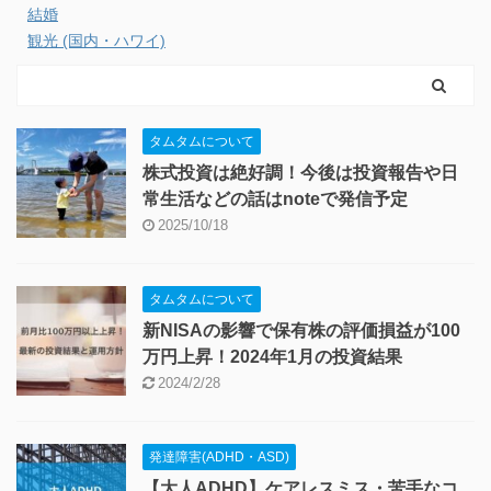
結婚
観光 (国内・ハワイ)
タムタムについて
株式投資は絶好調！今後は投資報告や日
常生活などの話はnoteで発信予定
2025/10/18
タムタムについて
新NISAの影響で保有株の評価損益が100
万円上昇！2024年1月の投資結果
2024/2/28
発達障害(ADHD・ASD)
【大人ADHD】ケアレスミス・苦手なコ