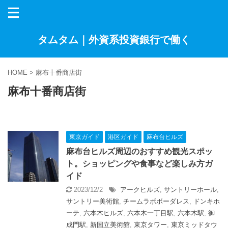
タムタム｜外資系投資銀行で働く
HOME
>
麻布十番商店街
麻布十番商店街
東京ガイド
港区ガイド
麻布台ヒルズ
麻布台ヒルズ周辺のおすすめ観光スポッ
ト。ショッピングや食事など楽しみ方ガ
イド
2023/12/2
アークヒルズ
,
サントリーホール
,
サントリー美術館
,
チームラボボーダレス
,
ドンキホ
ーテ
,
六本木ヒルズ
,
六本木一丁目駅
,
六本木駅
,
御
成門駅
,
新国立美術館
,
東京タワー
,
東京ミッドタウ