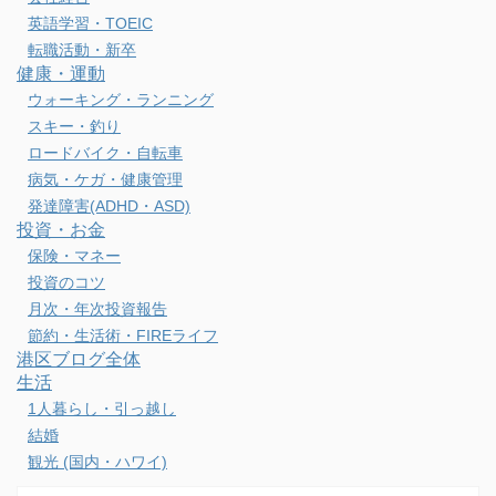
英語学習・TOEIC
転職活動・新卒
健康・運動
ウォーキング・ランニング
スキー・釣り
ロードバイク・自転車
病気・ケガ・健康管理
発達障害(ADHD・ASD)
投資・お金
保険・マネー
投資のコツ
月次・年次投資報告
節約・生活術・FIREライフ
港区ブログ全体
生活
1人暮らし・引っ越し
結婚
観光 (国内・ハワイ)