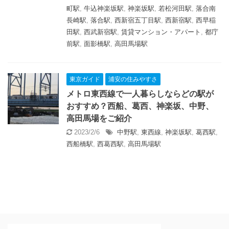
町駅
,
牛込神楽坂駅
,
神楽坂駅
,
若松河田駅
,
落合南
長崎駅
,
落合駅
,
西新宿五丁目駅
,
西新宿駅
,
西早稲
田駅
,
西武新宿駅
,
賃貸マンション・アパート
,
都庁
前駅
,
面影橋駅
,
高田馬場駅
東京ガイド
浦安の住みやすさ
メトロ東西線で一人暮らしならどの駅が
おすすめ？西船、葛西、神楽坂、中野、
高田馬場をご紹介
2023/2/6
中野駅
,
東西線
,
神楽坂駅
,
葛西駅
,
西船橋駅
,
西葛西駅
,
高田馬場駅