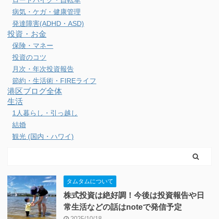
スマホ・PC・カメラ
ネット通販・Webサービス
光回線・インターネット
ビジネス・勉強
その他の資格
ビジネス・サービス
仕事スタイル・勉強方法
会社経営
英語学習・TOEIC
転職活動・新卒
健康・運動
ウォーキング・ランニング
スキー・釣り
ロードバイク・自転車
病気・ケガ・健康管理
発達障害(ADHD・ASD)
投資・お金
保険・マネー
投資のコツ