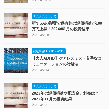
月次・年次投資報告
節約・生活術・FIREライフ
港区ブログ全体
生活
1人暮らし・引っ越し
結婚
観光 (国内・ハワイ)
タムタムについて
株式投資は絶好調！今後は投資報告や日
常生活などの話はnoteで発信予定
2025/10/18
タムタムについて
新NISAの影響で保有株の評価損益が100
万円上昇！2024年1月の投資結果