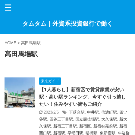
タムタム｜外資系投資銀行で働く
HOME
>
高田馬場駅
高田馬場駅
東京ガイド
【1人暮らし】新宿区で賃貸家賃が安い
駅・高い駅ランキング。今すぐ引っ越し
たい！住みやすい街もご紹介
2023/2/6
下落合駅
,
中井駅
,
信濃町駅
,
四ツ
谷駅
,
四谷三丁目駅
,
国立競技場駅
,
大久保駅
,
新大
久保駅
,
新宿三丁目駅
,
新宿区
,
新宿御苑前駅
,
新宿
西口駅
,
新宿駅
,
早稲田駅
,
曙橋駅
,
東新宿駅
,
牛込柳