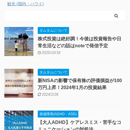
観光 (国内・ハワイ)
タムタムについて
株式投資は絶好調！今後は投資報告や日
常生活などの話はnoteで発信予定
2025/10/18
タムタムについて
新NISAの影響で保有株の評価損益が100
万円上昇！2024年1月の投資結果
2024/2/28
発達障害(ADHD・ASD)
【大人ADHD】ケアレスミス・苦手なコ
ミュニケーションの対処法