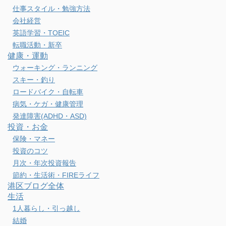
仕事スタイル・勉強方法
会社経営
英語学習・TOEIC
転職活動・新卒
健康・運動
ウォーキング・ランニング
スキー・釣り
ロードバイク・自転車
病気・ケガ・健康管理
発達障害(ADHD・ASD)
投資・お金
保険・マネー
投資のコツ
月次・年次投資報告
節約・生活術・FIREライフ
港区ブログ全体
生活
1人暮らし・引っ越し
結婚