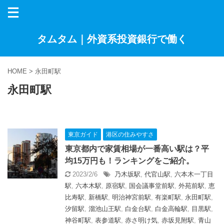
タムタム｜外資系投資銀行で働く
HOME
>
永田町駅
永田町駅
東京ガイド
港区の住みやすさ
東京都内で家賃相場が一番高い駅は？平
均15万円も！ランキングをご紹介。
2023/2/6
乃木坂駅
,
代官山駅
,
六本木一丁目
駅
,
六本木駅
,
原宿駅
,
国会議事堂前駅
,
外苑前駅
,
恵
比寿駅
,
新橋駅
,
明治神宮前駅
,
有楽町駅
,
永田町駅
,
汐留駅
,
溜池山王駅
,
白金台駅
,
白金高輪駅
,
目黒駅
,
神谷町駅
,
表参道駅
,
赤さ明け気
,
赤坂見附駅
,
青山