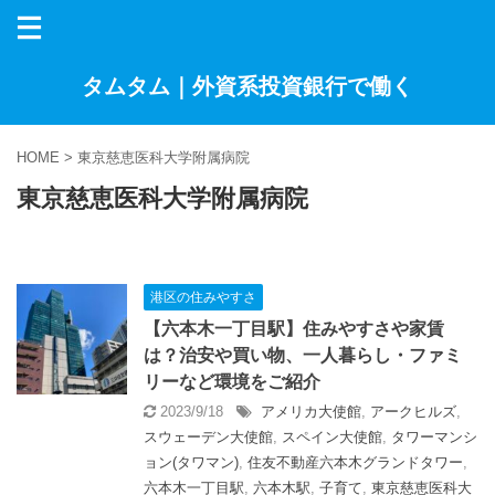
タムタム｜外資系投資銀行で働く
HOME
>
東京慈恵医科大学附属病院
東京慈恵医科大学附属病院
港区の住みやすさ
【六本木一丁目駅】住みやすさや家賃
は？治安や買い物、一人暮らし・ファミ
リーなど環境をご紹介
2023/9/18
アメリカ大使館
,
アークヒルズ
,
スウェーデン大使館
,
スペイン大使館
,
タワーマンシ
ョン(タワマン)
,
住友不動産六本木グランドタワー
,
六本木一丁目駅
,
六本木駅
,
子育て
,
東京慈恵医科大