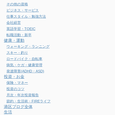
その他の資格
ビジネス・サービス
仕事スタイル・勉強方法
会社経営
英語学習・TOEIC
転職活動・新卒
健康・運動
ウォーキング・ランニング
スキー・釣り
ロードバイク・自転車
病気・ケガ・健康管理
発達障害(ADHD・ASD)
投資・お金
保険・マネー
投資のコツ
月次・年次投資報告
節約・生活術・FIREライフ
港区ブログ全体
生活