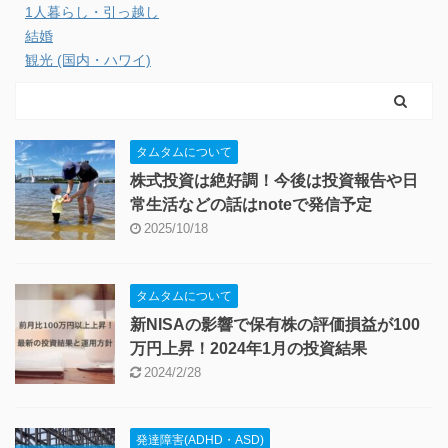
1人暮らし・引っ越し
結婚
観光 (国内・ハワイ)
タムタムについて
株式投資は絶好調！今後は投資報告や日
常生活などの話はnoteで発信予定
2025/10/18
タムタムについて
新NISAの影響で保有株の評価損益が100
万円上昇！2024年1月の投資結果
2024/2/28
発達障害(ADHD・ASD)