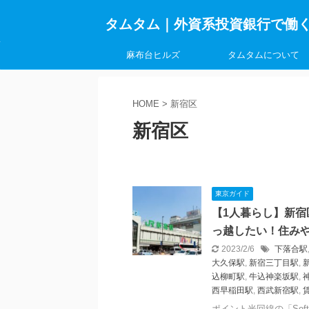
タムタム｜外資系投資銀行で働
麻布台ヒルズ
タムタムについて
HOME
>
新宿区
新宿区
東京ガイド
【1人暮らし】新
っ越したい！住み
2023/2/6
下落合駅
大久保駅
,
新宿三丁目駅
,
込柳町駅
,
牛込神楽坂駅
,
西早稲田駅
,
西武新宿駅
,
ポイント光回線の「Sof