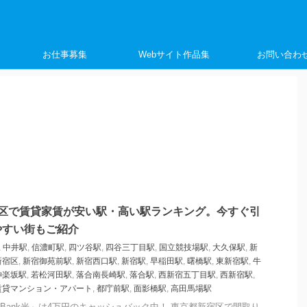
く
お仕事募集
Webサイト作品集
お問い合わ
宿区で賃貸家賃が安い駅・高い駅ランキング。今すぐ引
やすい街もご紹介
,
中井駅
,
信濃町駅
,
四ツ谷駅
,
四谷三丁目駅
,
国立競技場駅
,
大久保駅
,
新
新宿区
,
新宿御苑前駅
,
新宿西口駅
,
新宿駅
,
早稲田駅
,
曙橋駅
,
東新宿駅
,
牛
神楽坂駅
,
若松河田駅
,
落合南長崎駅
,
落合駅
,
西新宿五丁目駅
,
西新宿駅
,
賃貸マンション・アパート
,
都庁前駅
,
面影橋駅
,
高田馬場駅
tBank光」は4万円のキャッシュバック中！ 東京都新宿区で間取り