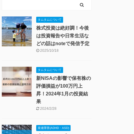
タムタムについて
株式投資は絶好調！今後
は投資報告や日常生活な
どの話はnoteで発信予定
2025/10/18
タムタムについて
新NISAの影響で保有株の
評価損益が100万円上
昇！2024年1月の投資結
果
2024/2/28
発達障害(ADHD・ASD)