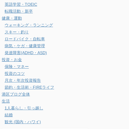
英語学習・TOEIC
転職活動・新卒
健康・運動
ウォーキング・ランニング
スキー・釣り
ロードバイク・自転車
病気・ケガ・健康管理
発達障害(ADHD・ASD)
投資・お金
保険・マネー
投資のコツ
月次・年次投資報告
節約・生活術・FIREライフ
港区ブログ全体
生活
1人暮らし・引っ越し
結婚
観光 (国内・ハワイ)