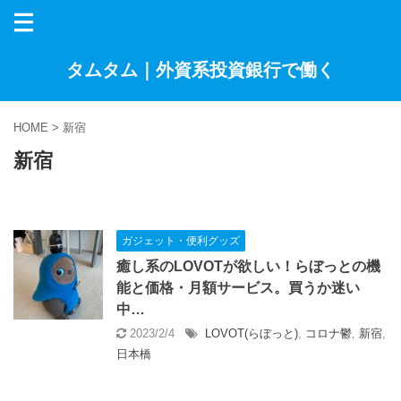
タムタム｜外資系投資銀行で働く
HOME
>
新宿
新宿
ガジェット・便利グッズ
癒し系のLOVOTが欲しい！らぼっとの機
能と価格・月額サービス。買うか迷い
中…
2023/2/4
LOVOT(らぼっと)
,
コロナ鬱
,
新宿
,
日本橋