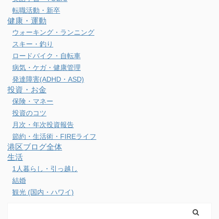
転職活動・新卒
健康・運動
ウォーキング・ランニング
スキー・釣り
ロードバイク・自転車
病気・ケガ・健康管理
発達障害(ADHD・ASD)
投資・お金
保険・マネー
投資のコツ
月次・年次投資報告
節約・生活術・FIREライフ
港区ブログ全体
生活
1人暮らし・引っ越し
結婚
観光 (国内・ハワイ)