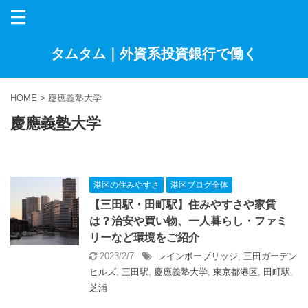
タムタム｜外資系投資銀行で働く
HOME
>
慶應義塾大学
慶應義塾大学
港区の住みやすさ
港区ブログ全体
【三田駅・田町駅】住みやすさや家賃
は？治安や買い物、一人暮らし・ファミ
リーなど環境をご紹介
2023/2/7
レインボーブリッジ
,
三田ガーデン
ヒルズ
,
三田駅
,
慶應義塾大学
,
東京都港区
,
田町駅
,
芝浦