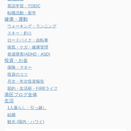
英語学習・TOEIC
転職活動・新卒
健康・運動
ウォーキング・ランニング
スキー・釣り
ロードバイク・自転車
病気・ケガ・健康管理
発達障害(ADHD・ASD)
投資・お金
保険・マネー
投資のコツ
月次・年次投資報告
節約・生活術・FIREライフ
港区ブログ全体
生活
1人暮らし・引っ越し
結婚
観光 (国内・ハワイ)