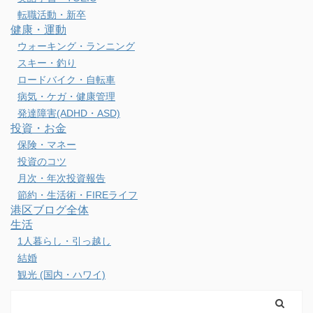
転職活動・新卒
健康・運動
ウォーキング・ランニング
スキー・釣り
ロードバイク・自転車
病気・ケガ・健康管理
発達障害(ADHD・ASD)
投資・お金
保険・マネー
投資のコツ
月次・年次投資報告
節約・生活術・FIREライフ
港区ブログ全体
生活
1人暮らし・引っ越し
結婚
観光 (国内・ハワイ)