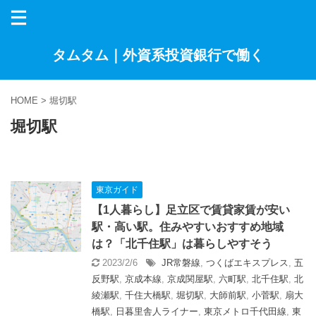
タムタム｜外資系投資銀行で働く
HOME
>
堀切駅
堀切駅
東京ガイド
【1人暮らし】足立区で賃貸家賃が安い
駅・高い駅。住みやすいおすすめ地域
は？「北千住駅」は暮らしやすそう
2023/2/6
JR常磐線
,
つくばエキスプレス
,
五
反野駅
,
京成本線
,
京成関屋駅
,
六町駅
,
北千住駅
,
北
綾瀬駅
,
千住大橋駅
,
堀切駅
,
大師前駅
,
小菅駅
,
扇大
橋駅
,
日暮里舎人ライナー
,
東京メトロ千代田線
,
東