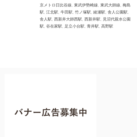
京メトロ日比谷線
,
東武伊勢崎線
,
東武大師線
,
梅島
駅
,
江北駅
,
牛田駅
,
竹ノ塚駅
,
綾瀬駅
,
舎人公園駅
,
舎人駅
,
西新井大師西駅
,
西新井駅
,
見沼代親水公園
駅
,
谷在家駅
,
足立小台駅
,
青井駅
,
高野駅