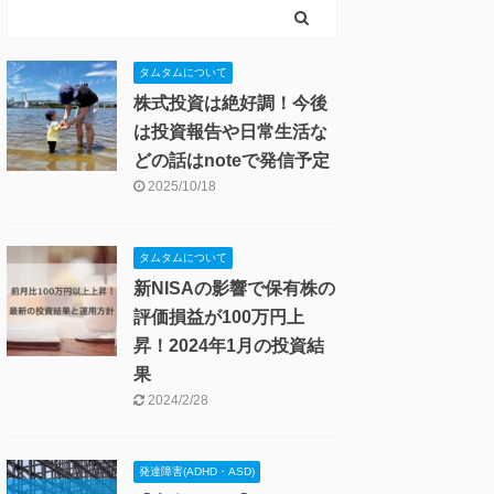
タムタムについて
株式投資は絶好調！今後
は投資報告や日常生活な
どの話はnoteで発信予定
2025/10/18
タムタムについて
新NISAの影響で保有株の
評価損益が100万円上
昇！2024年1月の投資結
果
2024/2/28
発達障害(ADHD・ASD)