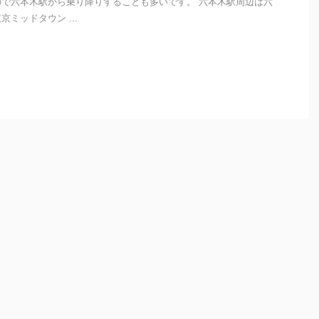
で六本木駅から乗り降りすることも多いです。 六本木駅周辺は六
ミッドタウン ...