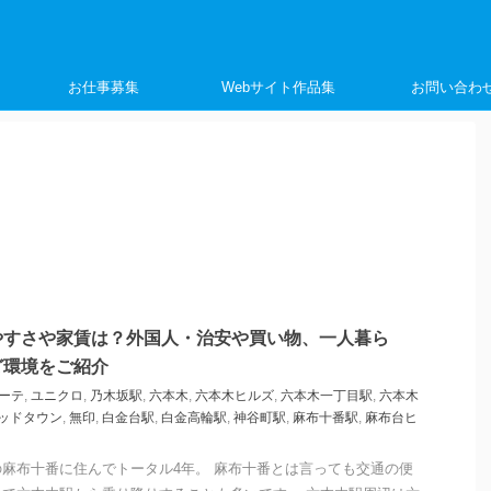
く
お仕事募集
Webサイト作品集
お問い合わ
やすさや家賃は？外国人・治安や買い物、一人暮ら
ど環境をご紹介
ーテ
,
ユニクロ
,
乃木坂駅
,
六本木
,
六本木ヒルズ
,
六本木一丁目駅
,
六本木
ッドタウン
,
無印
,
白金台駅
,
白金高輪駅
,
神谷町駅
,
麻布十番駅
,
麻布台ヒ
麻布十番に住んでトータル4年。 麻布十番とは言っても交通の便