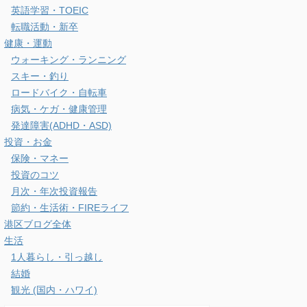
英語学習・TOEIC
転職活動・新卒
健康・運動
ウォーキング・ランニング
スキー・釣り
ロードバイク・自転車
病気・ケガ・健康管理
発達障害(ADHD・ASD)
投資・お金
保険・マネー
投資のコツ
月次・年次投資報告
節約・生活術・FIREライフ
港区ブログ全体
生活
1人暮らし・引っ越し
結婚
観光 (国内・ハワイ)