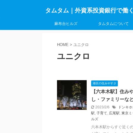
タムタム｜外資系投資銀行で働
麻布台ヒルズ
タムタムについて
HOME
>
ユニクロ
ユニクロ
港区の住みやすさ
【六本木駅】住み
し・ファミリーな
2023/2/6
ドンキホ
駅
,
子育て
,
広尾駅
,
東京ミ
ルズ
六本木駅からすぐ近くの