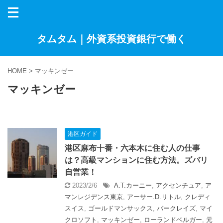
タムタム｜外資系投資銀行で働く
HOME
>
マッキンゼー
マッキンゼー
港区ガイド
港区麻布十番・六本木に住む人の仕事
は？高級マンションに住む方法。ズバリ
自営業！
2023/2/6
A.T.カーニー
,
アクセンチュア
,
ア
マンレジデンス東京
,
アーサー.D.リトル
,
クレディ
スイス
,
ゴールドマンサックス
,
バークレイズ
,
マイ
クロソフト
,
マッキンゼー
,
ローランドベルガー
,
元