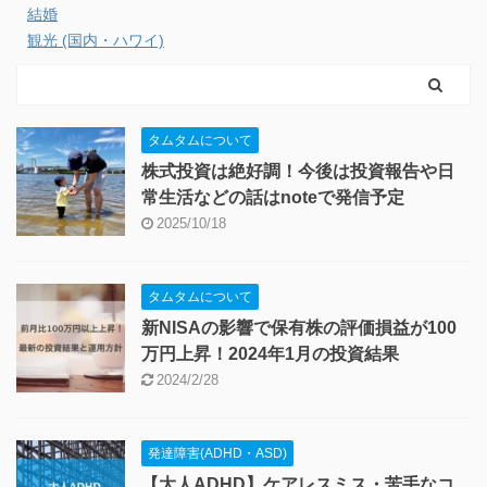
結婚
観光 (国内・ハワイ)
タムタムについて
株式投資は絶好調！今後は投資報告や日
常生活などの話はnoteで発信予定
2025/10/18
タムタムについて
新NISAの影響で保有株の評価損益が100
万円上昇！2024年1月の投資結果
2024/2/28
発達障害(ADHD・ASD)
【大人ADHD】ケアレスミス・苦手なコ