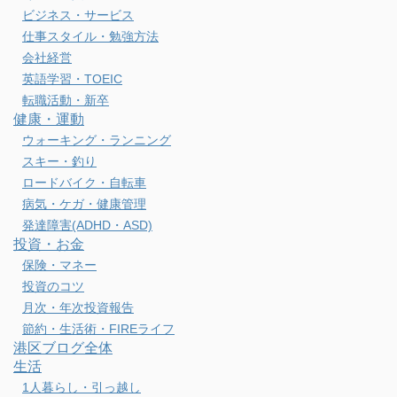
ビジネス・サービス
仕事スタイル・勉強方法
会社経営
英語学習・TOEIC
転職活動・新卒
健康・運動
ウォーキング・ランニング
スキー・釣り
ロードバイク・自転車
病気・ケガ・健康管理
発達障害(ADHD・ASD)
投資・お金
保険・マネー
投資のコツ
月次・年次投資報告
節約・生活術・FIREライフ
港区ブログ全体
生活
1人暮らし・引っ越し