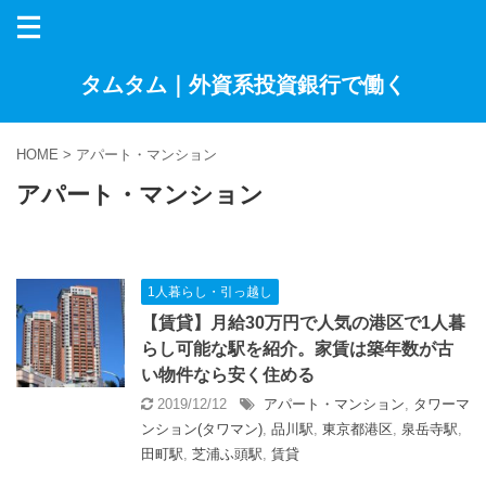
タムタム｜外資系投資銀行で働く
HOME
>
アパート・マンション
アパート・マンション
1人暮らし・引っ越し
【賃貸】月給30万円で人気の港区で1人暮
らし可能な駅を紹介。家賃は築年数が古
い物件なら安く住める
2019/12/12
アパート・マンション
,
タワーマ
ンション(タワマン)
,
品川駅
,
東京都港区
,
泉岳寺駅
,
田町駅
,
芝浦ふ頭駅
,
賃貸