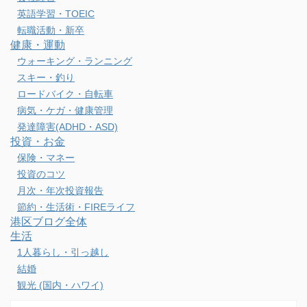
英語学習・TOEIC
転職活動・新卒
健康・運動
ウォーキング・ランニング
スキー・釣り
ロードバイク・自転車
病気・ケガ・健康管理
発達障害(ADHD・ASD)
投資・お金
保険・マネー
投資のコツ
月次・年次投資報告
節約・生活術・FIREライフ
港区ブログ全体
生活
1人暮らし・引っ越し
結婚
観光 (国内・ハワイ)